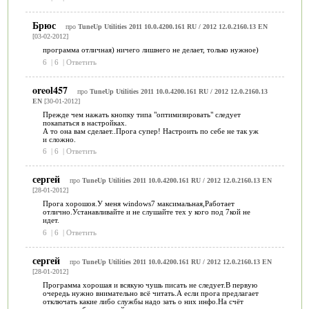
Брюс
про
TuneUp Utilities 2011 10.0.4200.161 RU / 2012 12.0.2160.13 EN
[03-02-2012]
программа отличная) ничего лишнего не делает, только нужное)
6
|
6
|
Ответить
oreol457
про
TuneUp Utilities 2011 10.0.4200.161 RU / 2012 12.0.2160.13
EN
[30-01-2012]
Прежде чем нажать кнопку типа "оптимизировать" следует
покапаться в настройках.
А то она вам сделает..Прога супер! Настроить по себе не так уж
и сложно.
6
|
6
|
Ответить
сергей
про
TuneUp Utilities 2011 10.0.4200.161 RU / 2012 12.0.2160.13 EN
[28-01-2012]
Прога хорошоя.У меня windows7 максимальная,Работает
отлично.Устанавливайте и не слушайте тех у кого под 7кой не
идет.
6
|
6
|
Ответить
сергей
про
TuneUp Utilities 2011 10.0.4200.161 RU / 2012 12.0.2160.13 EN
[28-01-2012]
Программа хорошая и всякую чушь писать не следует.В первую
очередь нужно внимательно всё читать.А если прога предлагает
отключать какие либо службы надо зать о них инфо.На счёт