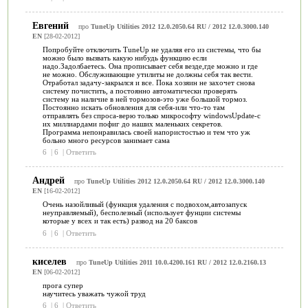
Евгений
про
TuneUp Utilities 2012 12.0.2050.64 RU / 2012 12.0.3000.140
EN
[28-02-2012]
Попробуйте отключить TuneUp не удаляя его из системы, что бы
можно было вызвать какую нибудь функцию если
надо.Задолбаетесь. Она прописывает себя везде,где можно и где
не можно. Обслуживающие утилиты не должны себя так вести.
Отработал задачу-закрылся и все. Пока хозяин не захочет снова
систему почистить, а постоянно автоматически проверять
систему на наличие в ней тормозов-это уже большой тормоз.
Постоянно искать обновления для себя-или что-то там
отправлять без спроса-верю только микрософту windowsUpdate-с
их миллиардами пофиг до наших маленьких секретов.
Программа непонравилась своей напористостью и тем что уж
больно много ресурсов занимает сама
6
|
6
|
Ответить
Андрей
про
TuneUp Utilities 2012 12.0.2050.64 RU / 2012 12.0.3000.140
EN
[16-02-2012]
Очень назойливый (функция удаления с подвохом,автозапуск
неуправляемый), бесполезный (использует фунции системы
которые у всех и так есть) развод на 20 баксов
6
|
6
|
Ответить
киселев
про
TuneUp Utilities 2011 10.0.4200.161 RU / 2012 12.0.2160.13
EN
[06-02-2012]
прога супер
научитесь уважать чужой труд
6
|
6
|
Ответить