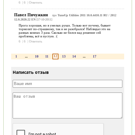
6
|
6
|
Ответить
Павел Пичужкин
про
TuneUp Utilities 2011 10.0.4410.11 RU / 2012
12.0.2020.22 EN
[17-10-2011]
Прога хорошая, но в умелых руках. Только вот почему, бывает
тормозит по-страшному, так и не разобрался! Наблюдал это на
разных компах 3 раза. Сколько не бился над решение сей
проблемы, всё в пустую. :(
6
|
6
|
Ответить
12
1
...
10
11
13
14
...
17
Написать отзыв