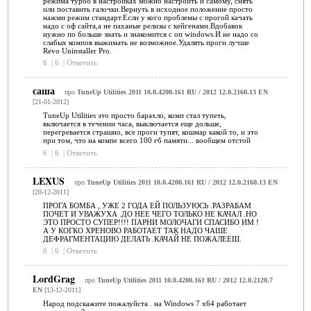
режима турбо в настройках можно настроить и самому, снять
или поставить галочки.Вернуть в исходное положение просто
нажми режим стандарт.Если у кого проблемы с прогой качать
надо с оф сайта,а не паханые релизы с кейгенами.Вдобавок
нужно по больше знать и знакомится с оп windows.И не надо со
слабых компов выжимать не возможное.Удалять проги лучше
Revo Uninstaller Pro.
6
|
6
|
Ответить
саша
про
TuneUp Utilities 2011 10.0.4200.161 RU / 2012 12.0.2160.13 EN
[21-01-2012]
TuneUp Utilities это просто барахло, комп стал тупеть,
включается в течении часа, выключается еще дольше,
перегревается страшно, все проги тупят, кошмар какой то, и это
при том, что на компе всего 100 гб памяти... вообщем отстой
6
|
6
|
Ответить
LEXUS
про
TuneUp Utilities 2011 10.0.4200.161 RU / 2012 12.0.2160.13 EN
[20-12-2011]
ПРОГА БОМБА , УЖЕ 2 ГОДА ЕЙ ПОЛЬЗУЮСЬ .РАЗРАБАМ
ПОЧЕТ И УВАЖУХА .ДО НЕЕ ЧЕГО ТОЛЬКО НЕ КАЧАЛ .НО
ЭТО ПРОСТО СУПЕР!!!! ПАРНИ МОЛОЧАГИ СПАСИБО ИМ !
А У КОГКО ХРЕНОВО РАБОТАЕТ ТАК НАДО ЧАШЕ
ДЕФРАГМЕНТАЦИЮ ДЕЛАТЬ .КАЧАЙ НЕ ПОЖАЛЕЕШ.
6
|
6
|
Ответить
LordGrag
про
TuneUp Utilities 2011 10.0.4200.161 RU / 2012 12.0.2120.7
EN
[13-12-2011]
Народ подскажите пожалуйста . на Windows 7 x64 работает