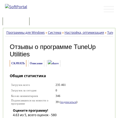
Программы
Статьи
Программы для Windows
»
Система
»
Настройка, оптимизация
»
TuneUp 
Отзывы о программе
TuneUp
Utilities
СКАЧАТЬ
Описание
Общая статистика
Загрузок всего
235 461
Загрузок за сегодня
0
Кол-во комментариев
346
Подписавшихся на новости о
39 (
подписаться
)
программе
Оцените программу!
4.63
из 5, всего оценок -
580