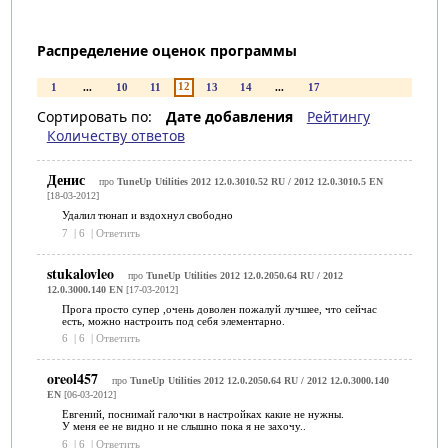
Распределение оценок программы
12
1
...
10
11
13
14
...
17
Сортировать по:
Дате добавления
Рейтингу
Количеству ответов
Денис
про
TuneUp Utilities 2012 12.0.3010.52 RU / 2012 12.0.3010.5 EN
[18-03-2012]
Удалил тюнап и вздохнул свободно
7
|
6
|
Ответить
stukalovleo
про
TuneUp Utilities 2012 12.0.2050.64 RU / 2012
12.0.3000.140 EN
[17-03-2012]
Прога просто супер ,очень доволен пожалуй лучшее, что сейчас
есть, можно настроить под себя элементарно.
6
|
6
|
Ответить
oreol457
про
TuneUp Utilities 2012 12.0.2050.64 RU / 2012 12.0.3000.140
EN
[06-03-2012]
Евгений, поснимай галочки в настройках какие не нужны.
У меня ее не видно и не слышно пока я не захочу..
6
|
6
|
Ответить