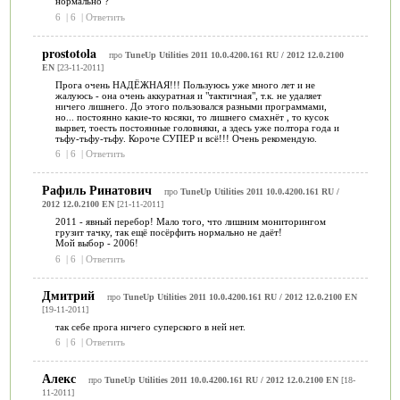
нормально ?
6
|
6
|
Ответить
prostotola
про
TuneUp Utilities 2011 10.0.4200.161 RU / 2012 12.0.2100
EN
[23-11-2011]
Прога очень НАДЁЖНАЯ!!! Пользуюсь уже много лет и не
жалуюсь - она очень аккуратная и "тактичная", т.к. не удаляет
ничего лишнего. До этого пользовался разными программами,
но... постоянно какие-то косяки, то лишнего смахнёт , то кусок
вырвет, тоесть постоянные головняки, а здесь уже полтора года и
тьфу-тьфу-тьфу. Короче СУПЕР и всё!!! Очень рекомендую.
6
|
6
|
Ответить
Рафиль Ринатович
про
TuneUp Utilities 2011 10.0.4200.161 RU /
2012 12.0.2100 EN
[21-11-2011]
2011 - явный перебор! Мало того, что лишним мониторингом
грузит тачку, так ещё посёрфить нормально не даёт!
Мой выбор - 2006!
6
|
6
|
Ответить
Дмитрий
про
TuneUp Utilities 2011 10.0.4200.161 RU / 2012 12.0.2100 EN
[19-11-2011]
так себе прога ничего суперского в ней нет.
6
|
6
|
Ответить
Алекс
про
TuneUp Utilities 2011 10.0.4200.161 RU / 2012 12.0.2100 EN
[18-
11-2011]