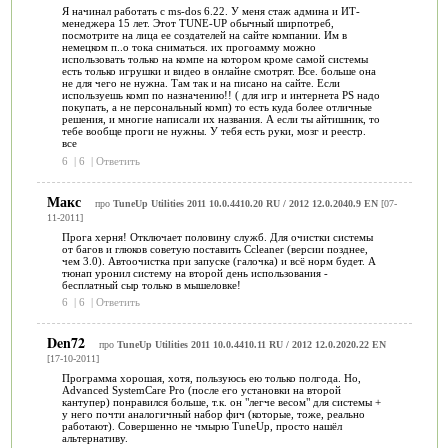
Я начинал работать с ms-dos 6.22. У меня стаж админа и ИТ-
менеджера 15 лет. Этот TUNE-UP обычный ширпотреб,
посмотрите на лица ее создателей на сайте компании. Им в
немецком п..о тока сниматься. их прогоамму можно
использовать только на компе на котором кроме самой системы
есть только игрушки и видео в онлайне смотрят. Все. больше она
не для чего не нужна. Там так и на писано на сайте. Если
используешь комп по назначению!! ( для игр и интернета PS надо
покупать, а не персональный комп) то есть куда более отличные
решения, и многие написали их названия. А если ты айтишник, то
тебе вообще проги не нужны. У тебя есть руки, мозг и реестр.
все
6
|
6
|
Ответить
Макс
про
TuneUp Utilities 2011 10.0.4410.20 RU / 2012 12.0.2040.9 EN
[07-
11-2011]
Прога херня! Отключает половину служб. Для очистки системы
от багов и глюков советую поставить Ccleaner (версии позднее,
чем 3.0). Автоочистка при запуске (галочка) и всё норм будет. А
тюнап уронил систему на второй день использования -
бесплатный сыр только в мышеловке!
6
|
6
|
Ответить
Den72
про
TuneUp Utilities 2011 10.0.4410.11 RU / 2012 12.0.2020.22 EN
[17-10-2011]
Программа хорошая, хотя, пользуюсь ею только полгода. Но,
Advanced SystemCare Pro (после его установки на второй
кантупер) понравился больше, т.к. он "легче весом" для системы +
у него почти аналогичный набор фич (которые, тоже, реально
работают). Совершенно не чмырю TuneUp, просто нашёл
альтернативу.