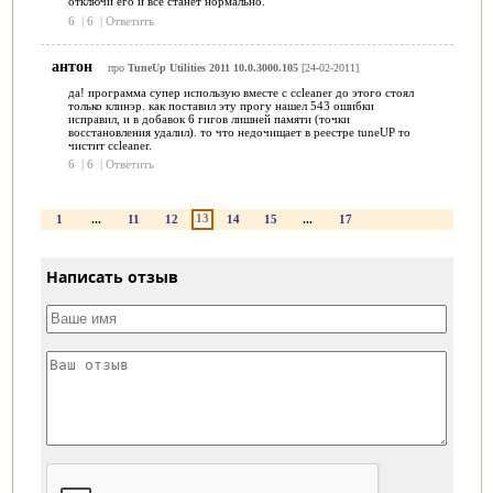
отключи его и все станет нормально.
6
|
6
|
Ответить
антон
про
TuneUp Utilities 2011 10.0.3000.105
[24-02-2011]
да! программа супер использую вместе с ccleaner до этого стоял
только клинэр. как поставил эту прогу нашел 543 ошибки
исправил, и в добавок 6 гигов лишней памяти (точки
восстановления удалил). то что недочищает в реестре tuneUP то
чистит ccleaner.
6
|
6
|
Ответить
13
1
...
11
12
14
15
...
17
Написать отзыв