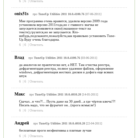
6
|
6
|
Ответить
onix51s
про
TuneUp Utilities 2011 10.0.4100.76
[07-06-2011]
Мне программа очень нравится, удалила версию 2009 года
установила версию 2011года,но с главного значка не
запускается:появляется окно(смазанное-текст на
тексте),грузится,но не запускается. Кто-
нибудь,подскажите,пожалуйста,как правильно установить Tune-
Up.Буду очень благодарна.
6
|
6
|
Ответить
Влад
про
TuneUp Utilities 2011 10.0.4100.76
[03-06-2011]
да аналогов не практически нет, а НЕТ. Там очистка реестра,
дефрагментация реестра, полное удаление файлов, оформление
windows, дефрагментация жестких дисков и дофига еще всяких
штук
6
|
6
|
Ответить
Макс
про
TuneUp Utilities 2011 10.0.4010.20
[14-05-2011]
Скачал...и что?!... Пусть даже на 30 дней...а где чёртов ключь!?!
Писать надо, что не фурычит он...(прога всмысле!)
6
|
6
|
Ответить
Андрей
про
TuneUp Utilities 2011 10.0.4010.20
[22-04-2011]
бесплатные проги неэфективны а платные лучше
6
|
6
|
Ответить