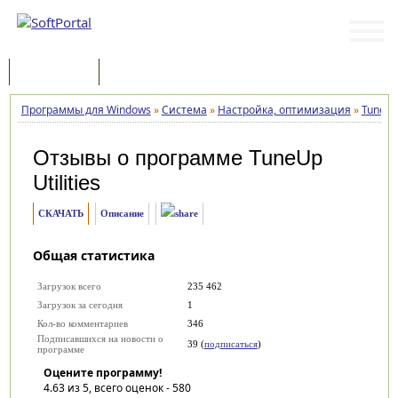
Программы
Статьи
Программы для Windows
»
Система
»
Настройка, оптимизация
»
TuneUp 
Отзывы о программе
TuneUp
Utilities
СКАЧАТЬ
Описание
Общая статистика
Загрузок всего
235 462
Загрузок за сегодня
1
Кол-во комментариев
346
Подписавшихся на новости о
39 (
подписаться
)
программе
Оцените программу!
4.63
из 5, всего оценок -
580