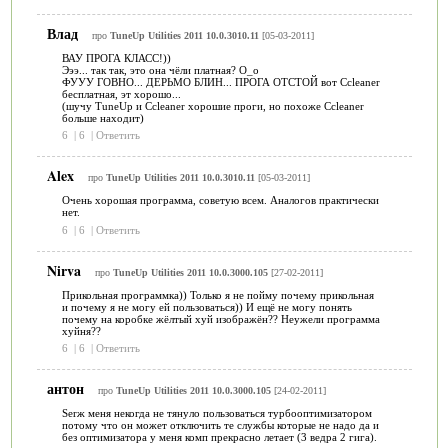
Влад
про
TuneUp Utilities 2011 10.0.3010.11
[05-03-2011]
ВАУ ПРОГА КЛАСС!))
Эээ... так так, это она чёли платная? О_о
ФУУУ ГОВНО... ДЕРЬМО БЛИН... ПРОГА ОТСТОЙ вот Ccleaner
бесплатная, эт хорошо...
(шучу TuneUp и Ccleaner хорошие проги, но похоже Ccleaner
больше находит)
6
|
6
|
Ответить
Alex
про
TuneUp Utilities 2011 10.0.3010.11
[05-03-2011]
Очень хорошая программа, советую всем. Аналогов практически
нет.
6
|
6
|
Ответить
Nirva
про
TuneUp Utilities 2011 10.0.3000.105
[27-02-2011]
Прикольная программка)) Только я не пойму почему прикольная
и почему я не могу ей пользоваться)) И ещё не могу понять
почему на коробке жёлтый хуй изображён?? Неужели программа
хуйня??
6
|
6
|
Ответить
антон
про
TuneUp Utilities 2011 10.0.3000.105
[24-02-2011]
Serж меня некогда не тянуло пользоваться турбооптимизатором
потому что он может отключить те службы которые не надо да и
без оптимизатора у меня комп прекрасно летает (3 ведра 2 гига).