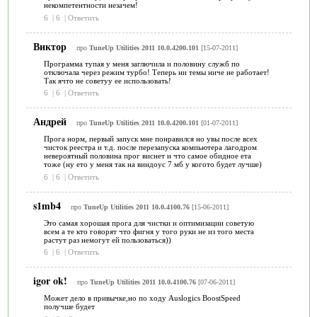
некомпетентности незачем!
6
|
6
|
Ответить
Виктор
про
TuneUp Utilities 2011 10.0.4200.101
[15-07-2011]
Программа тупая у меня заглючила и половину служб по
отключала через режим турбо! Теперь ни темы ниче не работает!
Так ячто не советуу ее использовать!
6
|
6
|
Ответить
Андрей
про
TuneUp Utilities 2011 10.0.4200.101
[01-07-2011]
Прога норм, первый запуск мне понравился но увы после всех
чисток реестра и т.д. после перезапуска компьютера лагодром
невероятный половина прог виснет и что самое обидное ета
тоже (ну ето у меня так на виндоус 7 мб у когото будет лучше)
6
|
6
|
Ответить
s1mb4
про
TuneUp Utilities 2011 10.0.4100.76
[15-06-2011]
Это самая хорошая прога для чистки и оптимизации советую
всем а те кто говорят что фигня у того руки не из того места
растут раз немогут ей пользоваться))
6
|
6
|
Ответить
igor ok!
про
TuneUp Utilities 2011 10.0.4100.76
[07-06-2011]
Может дело в привычке,но по ходу Auslogics BoostSpeed
получше будет