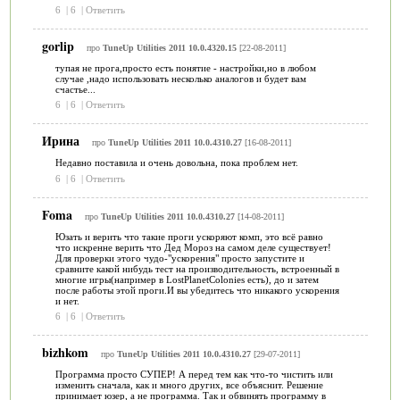
6
|
6
|
Ответить
gorlip
про
TuneUp Utilities 2011 10.0.4320.15
[22-08-2011]
тупая не прога,просто есть понятие - настройки,но в любом
случае ,надо использовать несколько аналогов и будет вам
счастье...
6
|
6
|
Ответить
Ирина
про
TuneUp Utilities 2011 10.0.4310.27
[16-08-2011]
Недавно поставила и очень довольна, пока проблем нет.
6
|
6
|
Ответить
Foma
про
TuneUp Utilities 2011 10.0.4310.27
[14-08-2011]
Юзать и верить что такие проги ускоряют комп, это всё равно
что искренне верить что Дед Мороз на самом деле существует!
Для проверки этого чудо-"ускорения" просто запустите и
сравните какой нибудь тест на производительность, встроенный в
многие игры(например в LostPlanetColonies есть), до и затем
после работы этой проги.И вы убедитесь что никакого ускорения
и нет.
6
|
6
|
Ответить
bizhkom
про
TuneUp Utilities 2011 10.0.4310.27
[29-07-2011]
Программа просто СУПЕР! А перед тем как что-то чистить или
изменить сначала, как и много других, все объяснит. Решение
принимает юзер, а не программа. Так и обвинять программу в