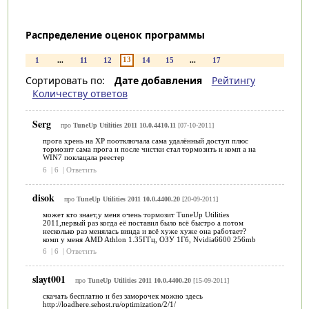
Распределение оценок программы
13
1
...
11
12
14
15
...
17
Сортировать по:
Дате добавления
Рейтингу
Количеству ответов
Serg
про
TuneUp Utilities 2011 10.0.4410.11
[07-10-2011]
прога хрень на XP поотключала сама удалённый доступ плюс
тормозит сама прога и после чистки стал тормозить и комп а на
WIN7 поклацала реестер
6
|
6
|
Ответить
disok
про
TuneUp Utilities 2011 10.0.4400.20
[20-09-2011]
может кто знает,у меня очень тормозит TuneUp Utilities
2011,первый раз когда её поставил было всё быстро а потом
несколько раз менялась винда и всё хуже хуже она работает?
комп у меня AMD Athlon 1.35ГГц, ОЗУ 1Гб, Nvidia6600 256mb
6
|
6
|
Ответить
slayt001
про
TuneUp Utilities 2011 10.0.4400.20
[15-09-2011]
скачать бесплатно и без заморочек можно здесь
http://loadhere.sehost.ru/optimization/2/1/