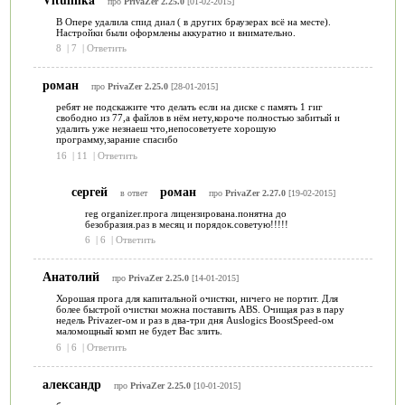
про
PrivaZer 2.25.0
[01-02-2015]
В Опере удалила спид диал ( в других браузерах всё на месте).
Настройки были оформлены аккуратно и внимательно.
8
|
7
|
Ответить
роман
про
PrivaZer 2.25.0
[28-01-2015]
ребят не подскажите что делать если на диске с память 1 гиг
свободно из 77,а файлов в нём нету,короче полностью забитый и
удалить уже незнаеш что,непосоветуете хорошую
программу,зарание спасибо
16
|
11
|
Ответить
сергей
роман
в ответ
про
PrivaZer 2.27.0
[19-02-2015]
reg organizer.прога лицензирована.понятна до
безобразия.раз в месяц и порядок.советую!!!!!
6
|
6
|
Ответить
Анатолий
про
PrivaZer 2.25.0
[14-01-2015]
Хорошая прога для капитальной очистки, ничего не портит. Для
более быстрой очистки можна поставить ABS. Очищая раз в пару
недель Privazer-ом и раз в два-три дня Auslogics BoostSpeed-ом
маломощный комп не будет Вас злить.
6
|
6
|
Ответить
александр
про
PrivaZer 2.25.0
[10-01-2015]