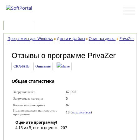
Программы
Статьи
Программы для Windows
»
Диски и файлы
»
Очистка диска
»
PrivaZer
»
Отзывы о программе
PrivaZer
СКАЧАТЬ
Описание
Общая статистика
Загрузок всего
67 095
Загрузок за сегодня
5
Кол-во комментариев
87
Подписавшихся на новости о
10 (
подписаться
)
программе
Оцените программу!
4.13
из 5, всего оценок -
207