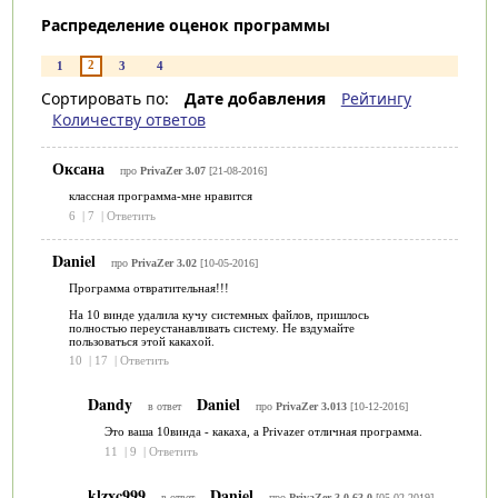
Распределение оценок программы
2
1
3
4
Сортировать по:
Дате добавления
Рейтингу
Количеству ответов
Оксана
про
PrivaZer 3.07
[21-08-2016]
классная программа-мне нравится
6
|
7
|
Ответить
Daniel
про
PrivaZer 3.02
[10-05-2016]
Программа отвратительная!!!
На 10 винде удалила кучу системных файлов, пришлось
полностью переустанавливать систему. Не вздумайте
пользоваться этой какахой.
10
|
17
|
Ответить
Dandy
Daniel
в ответ
про
PrivaZer 3.013
[10-12-2016]
Это ваша 10винда - какаха, а Privazer отличная программа.
11
|
9
|
Ответить
klzxc999
Daniel
в ответ
про
PrivaZer 3.0.63.0
[05-02-2019]