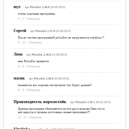
myr
про
PrivaZer 2.38.0
[20-09-2015]
очень хорошая программа
6
|
7
|
Ответить
Сергей
про
PrivaZer 2.37.0
[25-08-2015]
После чистки программой privaZer не загружается windows 7.
9
|
21
|
Ответить
Леон
про
PrivaZer 2.36.0
[21-08-2015]
мне PrivaZer нравится
6
|
6
|
Ответить
масик
про
PrivaZer 2.36.0
[10-08-2015]
покаместь все хорошо.посмотрим что будет дальше?
6
|
6
|
Ответить
Производитель морозостойк
про
PrivaZer 2.26.1
[04-02-2015]
Данная программа обновляется почти раз в неделю.Они,что-в
неё вирусы и трояны постоянно новые впихивают?!
12
|
6
|
Ответить
Vitulinka