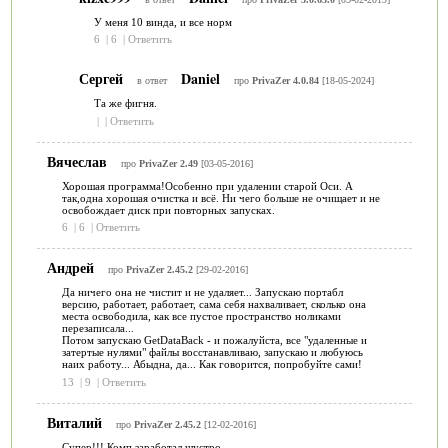
У меня 10 винда, и все норм
6
|
6
|
Ответить
Сергей
Daniel
в ответ
про
PrivaZer 4.0.84
[18-05-2024]
Та же фигня.
|
|
Ответить
Вячеслав
про
PrivaZer 2.49
[03-05-2016]
Хорошая программа!Особенно при удалении старой Оси. А
так,одна хорошая очистка и всё. Ни чего больше не очищает и не
освобождает диск при повторных запусках.
6
|
6
|
Ответить
Андрей
про
PrivaZer 2.45.2
[29-02-2016]
Да ничего она не чистит и не удаляет... Запускаю портабл
версию, работает, работает, сама себя нахваливает, сколько она
места освободила, как все пустое пространство ноликами
перезаписала...
Потом запускаю GetDataBack - и пожалуйста, все "удаленные и
затертые нулями" файлы восстанавливаю, запускаю и любуюсь
наих работу... Абыдна, да... Как говорится, попробуйте сами!
13
|
9
|
Ответить
Виталий
про
PrivaZer 2.45.2
[12-02-2016]
Супер!!! Комп заработал шустро