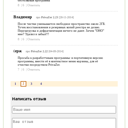
бестолковая программа
8
|
6
|
Ответить
Владимир
про
PrivaZer 2.23
[28-11-2014]
После чистки уменьшается свободное пространство около 2ГБ.
Точек восстановления и резервных копий реестра не делаю.
Перезагрузка и дефрагментация ничего не дают. Зачем "ОНО"
мне? Удалил и забыл!!!
8
|
6
|
Ответить
(ерж
про
PrivaZer 2.22
[04-09-2014]
Просьба к разработчикам программы: в портативную версию
программы, внести её в контекстное меню корзины, для её
очистки посредством PrivaZer.
7
|
6
|
Ответить
2
1
3
4
Написать отзыв