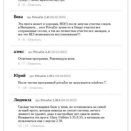
8
|
6
|
Ответить
Вова
про
PrivaZer 2.43
[02-02-2016]
Эта прога может и хорошая, НО(!) после запуска очистки следов
в Интернете... этот PrivaZer зачем-то в Опере очистил все
сохраненные сессии, а так же полностью очистил все закладки, и
все это БЕЗ возможности восстановления!!!
9
|
6
|
Ответить
алекс
про
PrivaZer 2.41
[23-12-2015]
Отличная программа. Рекомендую всем.
6
|
7
|
Ответить
Юрий
про
PrivaZer 2.39.1
[18-10-2015]
После чистки программой privaZer не загружается windows 7.
7
|
18
|
Ответить
Людмила
про
PrivaZer 2.38.0
[04-10-2015]
Сколько чистильщиков было у меня, но остановилась на самой
лучшей проге, которая никогда не сносит систему, ничего
лишнего не удаляет, даже в настройках нет смысла лазить.
Называется эта прога: Glary Utilities 5.35.0.55, а начинала ею
пользоваться еще с версии 2.56.
13
|
13
|
Ответить