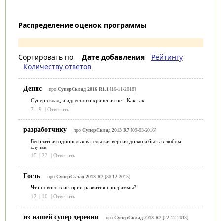
Распределение оценок программы
Сортировать по:
Дате добавления
Рейтингу
Количеству ответов
Денис
про
СуперСклад 2016 R1.1
[16-11-2018]
Супер склад, а адресного хранения нет. Как так.
7
|
9
|
Ответить
разработчику
про
СуперСклад 2013 R7
[09-03-2016]
Бесплатная однопользовательская версия должна быть в любом
случае.
15
|
23
|
Ответить
Гость
про
СуперСклад 2013 R7
[30-12-2015]
Что нового в истории развития программы?
12
|
10
|
Ответить
из нашей супер деревни
про
СуперСклад 2013 R7
[22-12-2013]