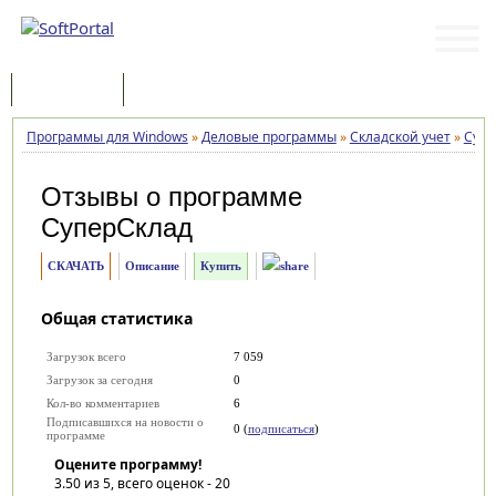
Программы
Статьи
Программы для Windows
»
Деловые программы
»
Складской учет
»
Супе
Отзывы о программе
СуперСклад
СКАЧАТЬ
Описание
Купить
Общая статистика
Загрузок всего
7 059
Загрузок за сегодня
0
Кол-во комментариев
6
Подписавшихся на новости о
0 (
подписаться
)
программе
Оцените программу!
3.50
из 5, всего оценок -
20