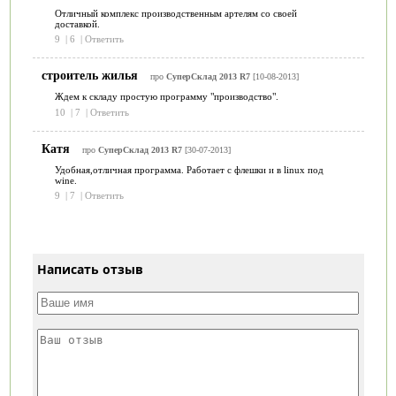
Отличный комплекс производственным артелям со своей
доставкой.
9
|
6
|
Ответить
строитель жилья
про
СуперСклад 2013 R7
[10-08-2013]
Ждем к складу простую программу "производство".
10
|
7
|
Ответить
Катя
про
СуперСклад 2013 R7
[30-07-2013]
Удобная,отличная программа. Работает с флешки и в linux под
wine.
9
|
7
|
Ответить
Написать отзыв