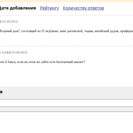
Дате добавления
Рейтингу
Количеству ответов
0
[21-09-2013]
горный дом", состоящей из 11 игр(кинг, кинг расписной, червы, китайский дурак, префер
 1.1.0.0
[13-08-2013]
ить 4 бакса, если на этом же сайте есть бесплатный аналог?
ыв