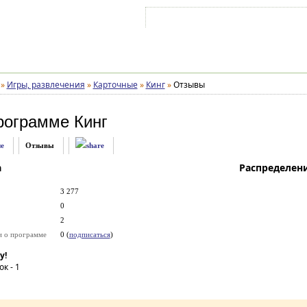
Войти на аккаунт
Зарегистрироваться
»
Игры, развлечения
»
Карточные
»
Кинг
»
Отзывы
рограмме
Кинг
е
Отзывы
а
Распределен
3 277
0
2
и о программе
0 (
подписаться
)
у!
ок -
1