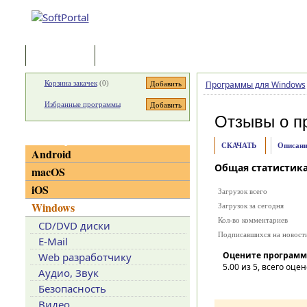
Программы
Статьи
Корзина закачек
(
0
)
Программы для Windows
Избранные программы
Отзывы о п
Категории
СКАЧАТЬ
Описани
Android
Общая статистик
macOS
iOS
Загрузок всего
Windows
Загрузок за сегодня
Кол-во комментариев
CD/DVD диски
Подписавшихся на новост
E-Mail
Оцените программ
Web разработчику
5.00
из 5, всего оцен
Аудио, Звук
Безопасность
Видео