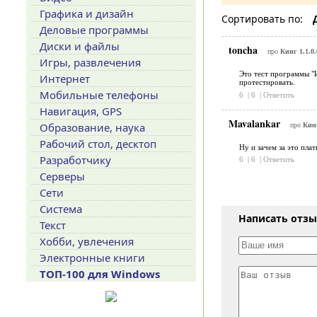
Графика и дизайн
Сортировать по:
Деловые программы
Диски и файлы
toncha
про
Кинг 1.1.0.
Игры, развлечения
Это тест программы "И
Интернет
протестировать.
Мобильные телефоны
6
|
6
|
Ответить
Навигация, GPS
Mavalankar
Образование, наука
про
Кинг
Рабочий стол, десктоп
Ну и зачем за это плат
Разработчику
6
|
6
|
Ответить
Серверы
Сети
Система
Написать отз
Текст
Хобби, увлечения
Электронные книги
ТОП-100 для Windows