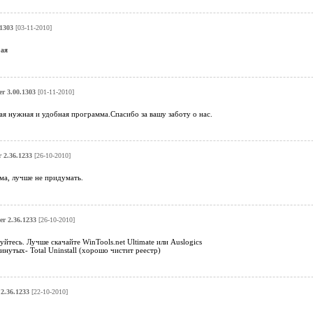
1303
[03-11-2010]
ая
r 3.00.1303
[01-11-2010]
я нужная и удобная программа.Спасибо за вашу заботу о нас.
 2.36.1233
[26-10-2010]
ма, лучше не придумать.
er 2.36.1233
[26-10-2010]
уйтесь. Лучше скачайте WinTools.net Ultimate или Auslogics
инутых- Total Uninstall (хорошо чистит реестр)
2.36.1233
[22-10-2010]