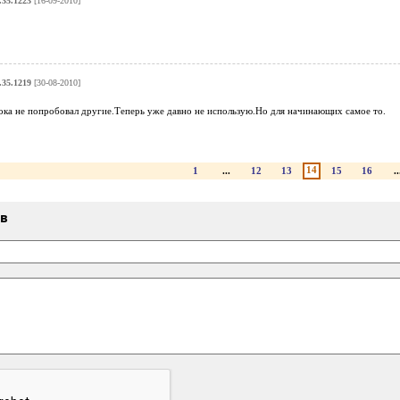
.35.1223
[16-09-2010]
.35.1219
[30-08-2010]
ока не попробовал другие.Теперь уже давно не использую.Но для начинающих самое то.
14
1
...
12
13
15
16
..
ыв