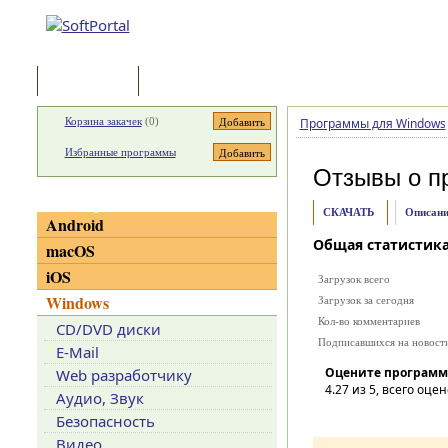
Программы
Статьи
Корзина закачек
(
0
)
Программы для Windows
Избранные программы
Отзывы о п
Категории
СКАЧАТЬ
Описани
Android
Общая статистик
macOS
iOS
Загрузок всего
Windows
Загрузок за сегодня
Кол-во комментариев
CD/DVD диски
Подписавшихся на новост
E-Mail
Оцените программ
Web разработчику
4.27
из 5, всего оцен
Аудио, Звук
Безопасность
Видео