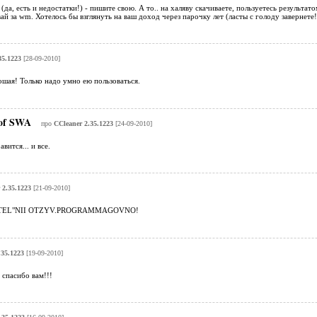
да, есть и недостатки!) - пишите свою. А то.. на халяву скачиваете, пользуетесь результато
ай за wm. Хотелось бы взглянуть на ваш доход через парочку лет (ласты с голоду завернете!
35.1223
[28-09-2010]
шая! Только надо умно ею пользоваться.
 of SWA
про
CCleaner 2.35.1223
[24-09-2010]
вится... и все.
 2.35.1223
[21-09-2010]
ATEL"NII OTZYV.PROGRAMMAGOVNO!
.35.1223
[19-09-2010]
 спасибо вам!!!