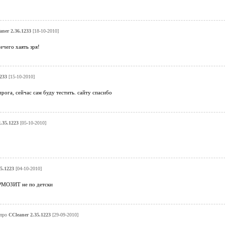
aner 2.36.1233
[18-10-2010]
чего хаять зря!
233
[15-10-2010]
рога, сейчас сам буду тестить. сайту спасибо
.35.1223
[05-10-2010]
5.1223
[04-10-2010]
РМОЗИТ не по детски
про
CCleaner 2.35.1223
[29-09-2010]