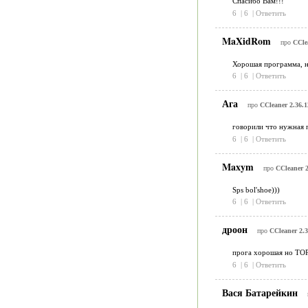
Спасибо Вам!!!
6
|
6
|
Ответить
MaXidRom
про
CCle
Хорошая программа, не
6
|
6
|
Ответить
Ага
про
CCleaner 2.36.1
говорили что нужная п
6
|
6
|
Ответить
Maxym
про
CCleaner 2
Sps bol'shoe)))
6
|
6
|
Ответить
дроон
про
CCleaner 2.3
прога хорошая но ТО
6
|
6
|
Ответить
Вася Батарейкин