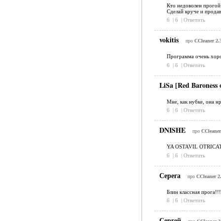
Кто недоволен прогой (
Сделай круче и продав
6
|
6
|
Ответить
vokitis
про
CCleaner 2.
Программа очень хоро
6
|
6
|
Ответить
LiSa [Red Baroness
Мне, как нубке, она нра
6
|
6
|
Ответить
DNISHE
про
CCleaner
YA OSTAVIL OTRIC
6
|
6
|
Ответить
Серега
про
CCleaner 2
Блин классная прога!!!
6
|
6
|
Ответить
Сергей