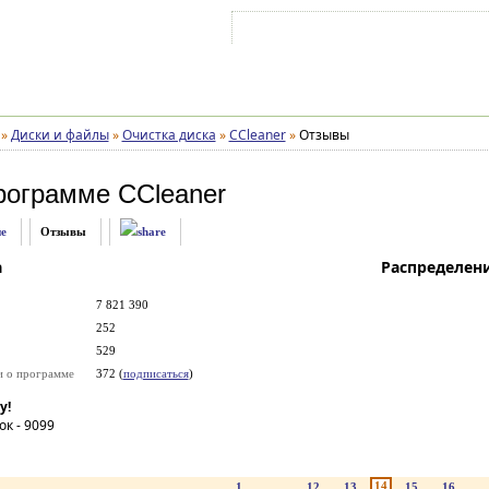
Войти на аккаунт
Зарегистрироваться
»
Диски и файлы
»
Очистка диска
»
CCleaner
»
Отзывы
рограмме
CCleaner
е
Отзывы
а
Распределен
7 821 390
252
529
и о программе
372 (
подписаться
)
у!
ок -
9099
14
1
...
12
13
15
16
..