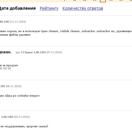
Дате добавления
Рейтингу
Количеству ответов
00.1303
[11-11-2010]
ьно хорош, но я использую трио cleaner, vitdisk cleaner, unloacker. unloacker по, удаляюще
менные файлы удаляют.
адежно.
про
CCleaner 3.00.1303
[07-11-2010]
 за продукт.
 !!! !!!
1303
[06-11-2010]
ato siljna po ochistke tempov.
.
 3.00.1303
[05-11-2010]
ело поддерживаю, здорово сказал!