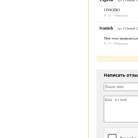
про
CCleaner 2
СПАСИБО
6
|
6
|
Ответить
ivanich
про
CCleaner 2
Мне тоже нравилась,п
6
|
6
|
Ответить
Написать отз