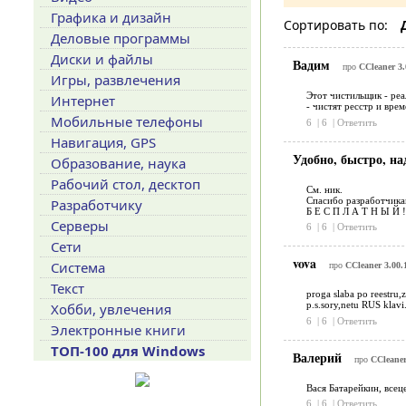
Графика и дизайн
Сортировать по:
Деловые программы
Диски и файлы
Вадим
про
CCleaner 3.
Игры, развлечения
Этот чистильщик - реал
Интернет
- чистят ресстр и вре
Мобильные телефоны
6
|
6
|
Ответить
Навигация, GPS
Удобно, быстро, н
Образование, наука
Рабочий стол, десктоп
См. ник.
Спасибо разработчикам
Разработчику
Б Е С П Л А Т Н Ы Й !!!
Серверы
6
|
6
|
Ответить
Сети
vova
Система
про
CCleaner 3.00.
Текст
proga slaba po reestru,z
p.s.sory,netu RUS klavi
Хобби, увлечения
6
|
6
|
Ответить
Электронные книги
ТОП-100 для Windows
Валерий
про
CCleaner
Вася Батарейкин, всец
6
|
6
|
Ответить