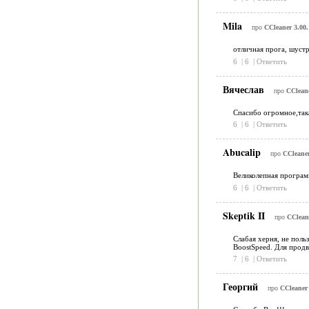
Mila
про
CCleaner 3.00.
отличная прога, шустр
6
|
6
|
Ответить
Вячеслав
про
CCleane
Спасибо огромное,така
6
|
6
|
Ответить
Abucalip
про
CCleaner
Великолепная програм
6
|
6
|
Ответить
Skeptik II
про
CClean
Слабая херня, не польз
BoostSpeed. Для продв
7
|
6
|
Ответить
Георгий
про
CCleaner 