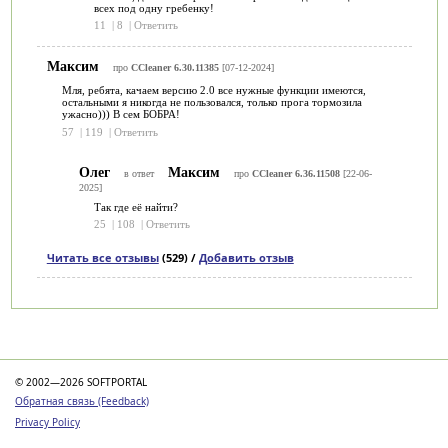
всех под одну гребенку!
11
|
8
|
Ответить
Максим
про
CCleaner 6.30.11385
[07-12-2024]
Мля, ребята, качаем версию 2.0 все нужные функции имеются,
остальными я никогда не пользовался, только прога тормозила
ужасно))) В сем БОБРА!
57
|
119
|
Ответить
Олег
Максим
в ответ
про
CCleaner 6.36.11508
[22-06-
2025]
Так где её найти?
25
|
108
|
Ответить
Читать все отзывы
(529) /
Добавить отзыв
Категории
© 2002—2026 SOFTPORTAL
Обратная связь (Feedback)
Privacy Policy