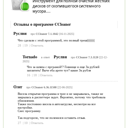
Инструмент для полной очистки жестких
дисков от скопившегося системного
мусора....
Отзывы о программе CCleaner
Руслвн
про
CCleaner 7.1.1042
[16-11-2025]
Что сделали с этой программой, это полный треш(((((((
28
|
19
|
Ответить
Tornado
Руслвн
в ответ
про
CCleaner 7.3.1120
[22-12-
2025]
Что за шляпа с прграмой!? Говнище и еще 3к рублей
заплатить! Выче еба арете тут? какие 3к рубля
16
|
18
|
Ответить
Олег
про
CCleaner 6.36.11508
[22-06-2025]
Висела открытая программа в трее и не закрывалась, также не
закрылась в диспетчере задач. Вероятно, потому что требовала
обновления.
Также постоянно висела в автозагрузке, несмотря на все
настройки.
Снес программу.
Так подгорело, что не поленился оставить отзыв.
27
|
10
|
Ответить