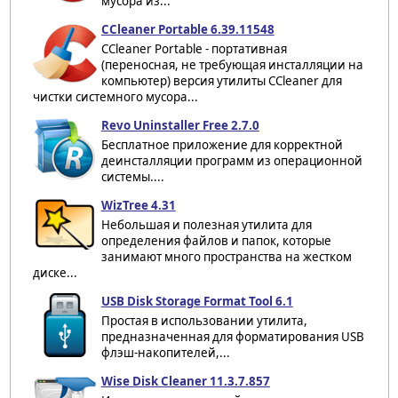
мусора из...
CCleaner Portable 6.39.11548
CCleaner Portable - портативная
(переносная, не требующая инсталляции на
компьютер) версия утилиты CCleaner для
чистки системного мусора...
Revo Uninstaller Free 2.7.0
Бесплатное приложение для корректной
деинсталляции программ из операционной
системы....
WizTree 4.31
Небольшая и полезная утилита для
определения файлов и папок, которые
занимают много пространства на жестком
диске...
USB Disk Storage Format Tool 6.1
Простая в использовании утилита,
предназначенная для форматирования USB
флэш-накопителей,...
Wise Disk Cleaner 11.3.7.857