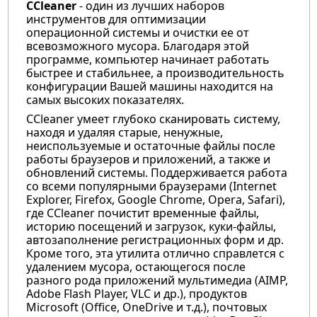
CCleaner
- один из лучших наборов
инструментов для оптимизации
операционной системы и очистки ее от
всевозможного мусора. Благодаря этой
программе, компьютер начинает работать
быстрее и стабильнее, а производительность
конфигурации Вашей машины находится на
самых высоких показателях.
CCleaner умеет глубоко сканировать систему,
находя и удаляя старые, ненужные,
неиспользуемые и остаточные файлы после
работы браузеров и приложений, а также и
обновлений системы. Поддерживается работа
со всеми популярными браузерами (Internet
Explorer, Firefox, Google Chrome, Opera, Safari),
где CCleaner почистит временные файлы,
историю посещений и загрузок, куки-файлы,
автозаполнение регистрационных форм и др.
Кроме того, эта утилита отлично справлется с
удалением мусора, остающегося после
разного рода приложений мультимедиа (AIMP,
Adobe Flash Player, VLC и др.), продуктов
Microsoft (Office, OneDrive и т.д.), почтовых