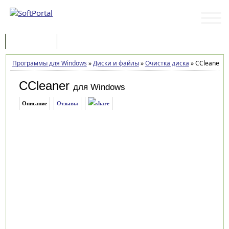
Программы
Статьи
Программы для Windows
»
Диски и файлы
»
Очистка диска
»
CCleaner 7.
CCleaner
для Windows
Описание
Отзывы