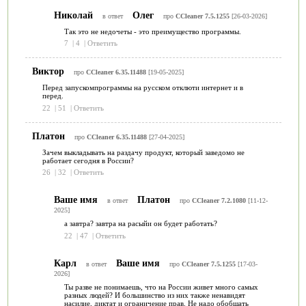
Николай
Олег
в ответ
про
CCleaner 7.5.1255
[26-03-2026]
Так это не недочеты - это преимущество программы.
7
|
4
|
Ответить
Виктор
про
CCleaner 6.35.11488
[19-05-2025]
Перед запускомпрограммы на русском отклюти интернет и в
перед.
22
|
51
|
Ответить
Платон
про
CCleaner 6.35.11488
[27-04-2025]
Зачем выкладывать на раздачу продукт, который заведомо не
работает сегодня в России?
26
|
32
|
Ответить
Ваше имя
Платон
в ответ
про
CCleaner 7.2.1080
[11-12-
2025]
а завтра? завтра на расыйи он будет работать?
22
|
47
|
Ответить
Карл
Ваше имя
в ответ
про
CCleaner 7.5.1255
[17-03-
2026]
Ты разве не понимаешь, что на России живет много самых
разных людей? И большинство из них также ненавидят
насилие, диктат и ограничение прав. Не надо обобщать