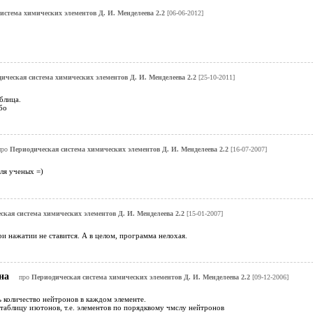
истема химических элементов Д. И. Менделеева 2.2
[06-06-2012]
ическая система химических элементов Д. И. Менделеева 2.2
[25-10-2011]
блица.
бо
про
Периодическая система химических элементов Д. И. Менделеева 2.2
[16-07-2007]
ля ученых =)
ская система химических элементов Д. И. Менделеева 2.2
[15-01-2007]
и нажатии не ставится. А в целом, программа нелохая.
вна
про
Периодическая система химических элементов Д. И. Менделеева 2.2
[09-12-2006]
 количество нейтронов в каждом элементе.
таблицу изотонов, т.е. элементов по порядквому чмслу нейтронов