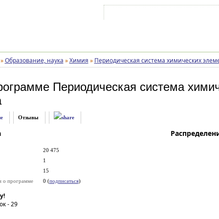
Войти на аккаунт
Зарегистрироваться
»
Образование, наука
»
Химия
»
Периодическая система химических элеме
рограмме
Периодическая система химич
а
е
Отзывы
а
Распределен
20 475
1
15
и о программе
0 (
подписаться
)
у!
ок -
29