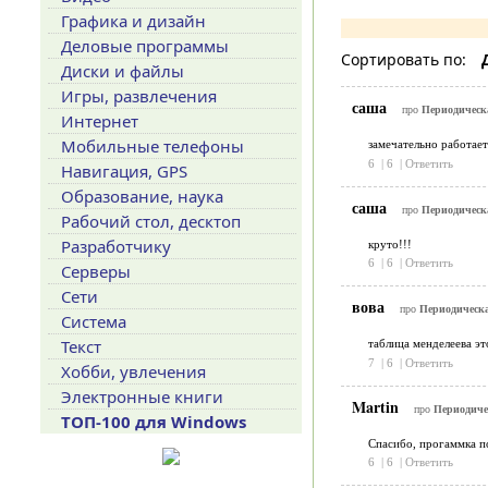
Графика и дизайн
Деловые программы
Сортировать по:
Диски и файлы
Игры, развлечения
саша
про
Периодическа
Интернет
Мобильные телефоны
замечательно работает
6
|
6
|
Ответить
Навигация, GPS
Образование, наука
саша
про
Периодическа
Рабочий стол, десктоп
Разработчику
круто!!!
6
|
6
|
Ответить
Серверы
Сети
вова
про
Периодическа
Система
Текст
таблица менделеева эт
7
|
6
|
Ответить
Хобби, увлечения
Электронные книги
Martin
про
Периодичес
ТОП-100 для Windows
Спасибо, прогаммка по
6
|
6
|
Ответить