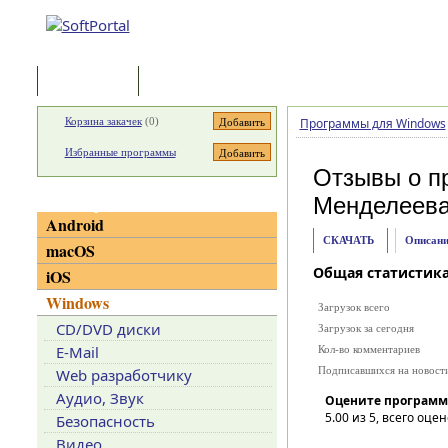
Программы
Статьи
Корзина закачек
(
0
)
Программы для Windows
Избранные программы
Отзывы о п
Менделеев
Категории
Android
СКАЧАТЬ
Описани
macOS
Общая статистик
iOS
Windows
Загрузок всего
CD/DVD диски
Загрузок за сегодня
E-Mail
Кол-во комментариев
Подписавшихся на новост
Web разработчику
Аудио, Звук
Оцените программ
5.00
из 5, всего оцен
Безопасность
Видео