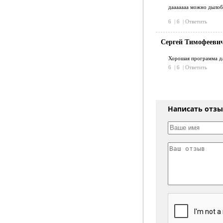
дааааааа можно дылоб
6
|
6
|
Ответить
Сергей Тимофееви
Хорошая программа дл
6
|
6
|
Ответить
Написать отз