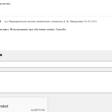
ы качать
ч
про
Периодическая система химических элементов Д. И. Менделеева
[26-09-2004]
я школ. Использование при обучении химии. Спасибо.
ыв