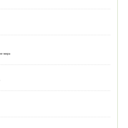
не мира
а