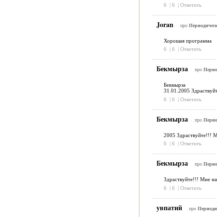
6
|
6
|
Ответить
Joran
про
Периодическ
Хорошая программа
6
|
6
|
Ответить
Бекмырза
про
Перио
Бекмырза
31.01.2005 Здраствуйт
6
|
6
|
Ответить
Бекмырза
про
Перио
2005 Здраствуйте!!! 
6
|
6
|
Ответить
Бекмырза
про
Перио
Здраствуйте!!! Мне н
6
|
6
|
Ответить
увпатий
про
Периоди