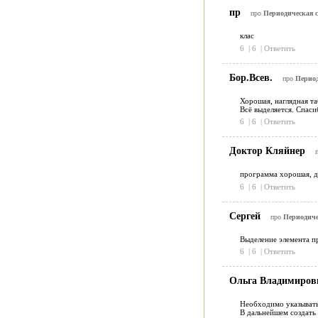
пр
про
Периодическая с
клас
6
|
6
|
Ответить
Бор.Всев.
про
Период
Хорошая, наглядная та
Всё выделяется. Спаси
6
|
6
|
Ответить
Доктор Кляйнер
программа хорошая, д
6
|
6
|
Ответить
Сергей
про
Периодиче
Выделение элемента пр
6
|
6
|
Ответить
Ольга Владимиро
Необходимо указывать
В дальнейшем создать 