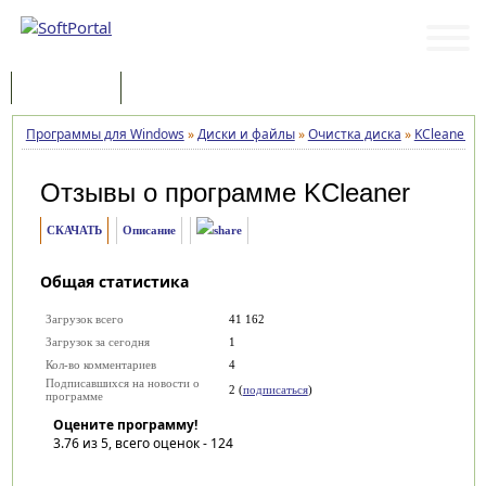
Программы
Статьи
Программы для Windows
»
Диски и файлы
»
Очистка диска
»
KCleaner
»
Отзывы о программе
KCleaner
СКАЧАТЬ
Описание
Общая статистика
Загрузок всего
41 162
Загрузок за сегодня
1
Кол-во комментариев
4
Подписавшихся на новости о
2 (
подписаться
)
программе
Оцените программу!
3.76
из 5, всего оценок -
124