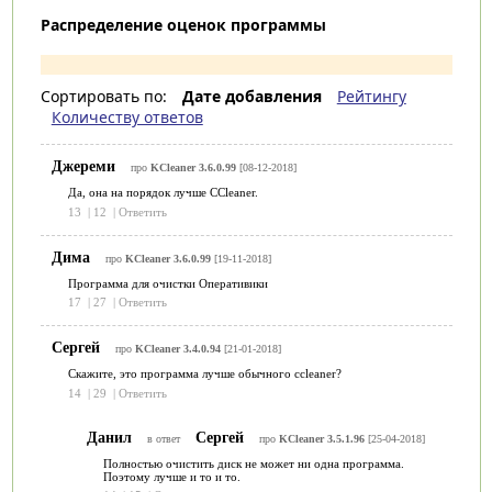
Распределение оценок программы
Сортировать по:
Дате добавления
Рейтингу
Количеству ответов
Джереми
про
KCleaner 3.6.0.99
[08-12-2018]
Да, она на порядок лучше CCleaner.
13
|
12
|
Ответить
Дима
про
KCleaner 3.6.0.99
[19-11-2018]
Программа для очистки Оперативики
17
|
27
|
Ответить
Сергей
про
KCleaner 3.4.0.94
[21-01-2018]
Скажите, это программа лучше обычного ccleaner?
14
|
29
|
Ответить
Данил
Сергей
в ответ
про
KCleaner 3.5.1.96
[25-04-2018]
Полностью очистить диск не может ни одна программа.
Поэтому лучше и то и то.