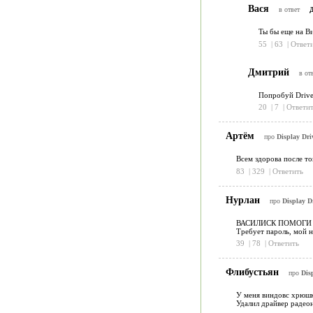
Вася
в ответ
Ты бы еще на Ви
55
|
63
|
Ответ
Дмитрий
в от
Попробуй Driver
20
|
7
|
Ответит
Артём
про
Display Driv
Всем здорова после то
83
|
329
|
Ответить
Нурлан
про
Display Dr
ВАСИЛИСК ПОМОГИ
Требует пароль, мой н
39
|
78
|
Ответить
Флибустьян
про
Disp
У меня виндовс хрюшк
Удалил драйвер радеона