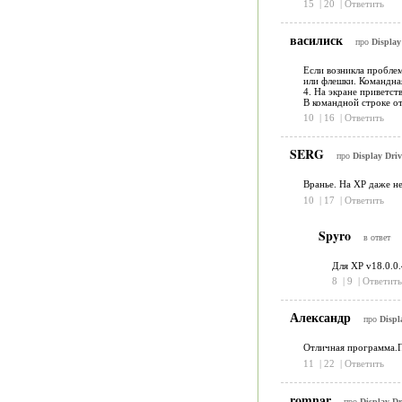
15
|
20
|
Ответить
василиск
про
Display
Если возникла проблем
или флешки. Командная 
4. На экране приветст
В командной строке от
10
|
16
|
Ответить
SERG
про
Display Driv
Вранье. На ХР даже не
10
|
17
|
Ответить
Spyro
в ответ
Для XP v18.0.0.
8
|
9
|
Ответить
Александр
про
Displ
Отличная программа.П
11
|
22
|
Ответить
romnar
про
Display Dri