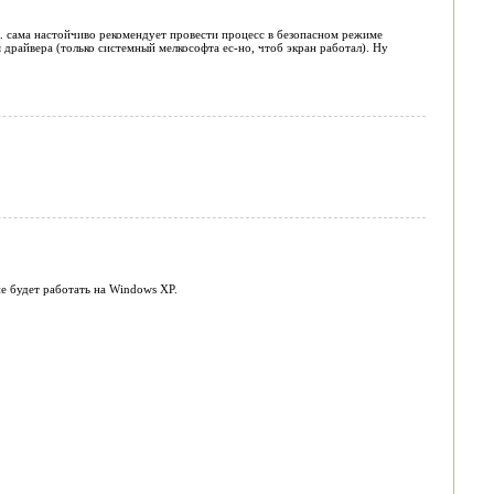
.к. сама настойчиво рекомендует провести процесс в безопасном режиме
 драйвера (только системный мелкософта ес-но, чтоб экран работал). Ну
не будет работать на Windows XP.