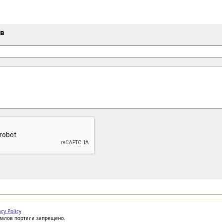
ыв
acy Policy
иалов портала запрещено.