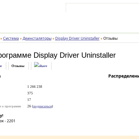
Войти на аккаунт
Зарегистрироваться
»
Система
»
Деинсталяторы
»
Display Driver Uninstaller
»
Отзывы
рограмме
Display Driver Uninstaller
е
Отзывы
а
Распределен
1 266 238
375
17
и о программе
26 (
подписаться
)
у!
ок -
2201