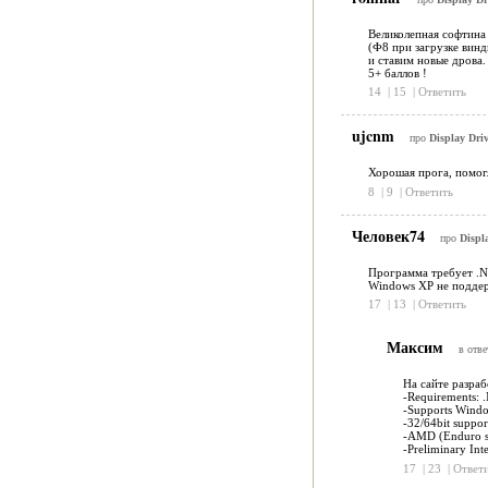
Великолепная софтина 
(Ф8 при загрузке винд
и ставим новые дрова.
5+ баллов !
14
|
15
|
Ответить
ujcnm
про
Display Driv
Хорошая прога, помогл
8
|
9
|
Ответить
Человек74
про
Displa
Программа требует .N
Windows XP не поддерж
17
|
13
|
Ответить
Максим
в отве
На сайте разра
-Requirements: 
-Supports Wind
-32/64bit suppor
-AMD (Enduro s
-Preliminary Int
17
|
23
|
Ответ