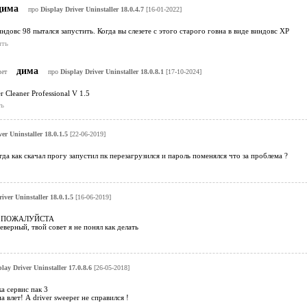
дима
про
Display Driver Uninstaller 18.0.4.7
[16-01-2022]
ндовс 98 пытался запустить. Когда вы слезете с этого старого говна в виде виндовс ХР
ить
дима
вет
про
Display Driver Uninstaller 18.0.8.1
[17-10-2024]
 Cleaner Professional V 1.5
ь
er Uninstaller 18.0.1.5
[22-06-2019]
гда как скачал прогу запустил пк перезагрузился и пароль поменялся что за проблема ?
iver Uninstaller 18.0.1.5
[16-06-2019]
 ПОЖАЛУЙСТА
еверный, твой совет я не понял как делать
lay Driver Uninstaller 17.0.8.6
[26-05-2018]
а сервис пак 3
 влет! А driver sweeper не справился !