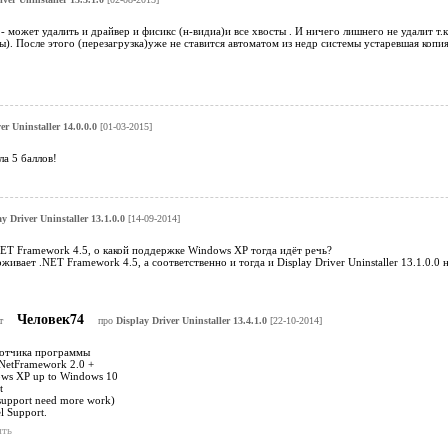
- может удалить и драйвер и фисикс (н-видиа)и все хвосты . И ничего лишнего не удалит т
ы). После этого (перезагрузка)уже не ставится автоматом из недр системы устаревшая копия
er Uninstaller 14.0.0.0
[01-03-2015]
а 5 баллов!
y Driver Uninstaller 13.1.0.0
[14-09-2014]
ET Framework 4.5, о какой поддержке Windows XP тогда идёт речь?
ивает .NET Framework 4.5, а соответственно и тогда и Display Driver Uninstaller 13.1.0.0 
Человек74
т
про
Display Driver Uninstaller 13.4.1.0
[22-10-2014]
ботчика программы
.NetFramework 2.0 +
ows XP up to Windows 10
t
upport need more work)
el Support.
ить