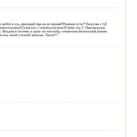
о войти в ось, введеный пароль не верный!Решение есть!!!Загрузка с СД
ndows\system32\cmd.exe c:\windows\system32\sethc.exe 3. Перезагрузка.
s 5. Входим в систему и сразу же msconfig -отключаем Безопасный режим.
м под своей учетной записью. Удачи!!!