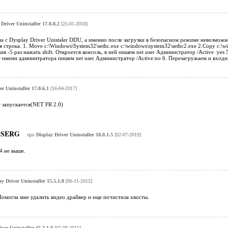
 Driver Uninstaller 17.0.8.2
[25-01-2018]
а c Dysplay Driver Unistaler DDU, а именно после загрузки в безопасном режиме невозможн
строка. 1. Move c:\Windows\System32\sethc.exe c:\windows\system32\sethc2.exe 2.Copy c:\wi
вия -5 раз нажать shift. Откроется консоль, в ней пишем net user Администратор /Active :ye
 имени админитратора пишем net user Администратор /Active:no 6. Перезагружаем и входи
er Uninstaller 17.0.6.1
[16-04-2017]
 запускается(NET FR 2.0)
SERG
про
Display Driver Uninstaller 18.0.1.5
[02-07-2019]
4 не выше.
ay Driver Uninstaller 15.5.1.0
[06-11-2015]
омогла мне удалить видео драйвер и еще почистила хвосты.
ver Uninstaller 15.3.1.0
[02-08-2015]