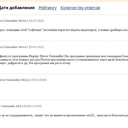
Дате добавления
Рейтингу
Количеству ответов
er Uninstaller 18.0.6.1
[05-07-2023]
ра с помощью этой "софтины" системник перестал видеть видеокарту, и новые драйвера пос
er Uninstaller 18.0.4.7
[03-01-2022]
фекта от программы Display Driver Uninstaller.Эта программа превзошла мои ожидания.Сло
аммы,то есть поверх мусора.Потом программы могут устанавливаться через щели безопасно
рт- дефрагов и др.Эта программа как раз в точку.
iver Uninstaller 18.0.2.2
[18-03-2020]
 Uninstaller 18.0.1.9
[09-11-2019]
на хр не поддерживается , пишет что не является приложением win32 , запускал в безосном 