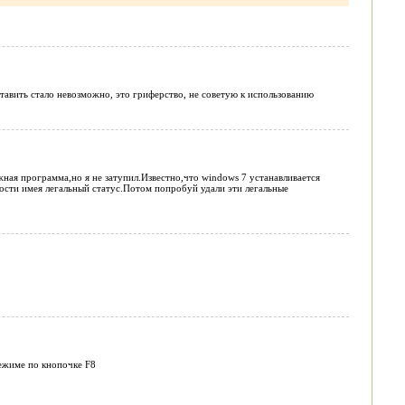
тавить стало невозможно, это гриферство, не советую к использованию
жная программа,но я не затупил.Известно,что windows 7 устанавливается
сти имея легальный статус.Потом попробуй удали эти легальные
режиме по кнопочке F8