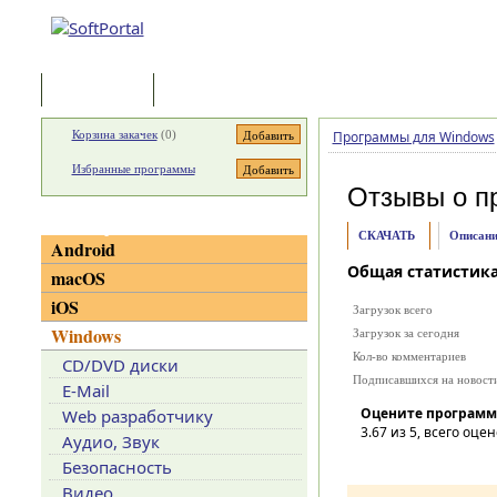
Программы
Статьи
Корзина закачек
(
0
)
Программы для Windows
Избранные программы
Отзывы о п
Категории
СКАЧАТЬ
Описани
Android
Общая статистик
macOS
iOS
Загрузок всего
Windows
Загрузок за сегодня
Кол-во комментариев
CD/DVD диски
Подписавшихся на новост
E-Mail
Оцените программ
Web разработчику
3.67
из 5, всего оцен
Аудио, Звук
Безопасность
Видео