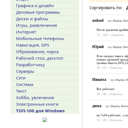
Графика и дизайн
Сортировать по:
Деловые программы
Диски и файлы
asdasd
про
Display Driv
Игры, развлечения
После удаления драйве
Интернет
74
|
263
|
Ответить
Мобильные телефоны
Навигация, GPS
Юрий
про
Display Driv
Образование, наука
Я не ожидал такого эф
Рабочий стол, десктоп
поверх прежней прогр
трояны Аваста,AVG,Сма
Разработчику
50
|
92
|
Ответить
Серверы
Сети
Никита
про
Display Dr
Система
Всё работает
Текст
38
|
48
|
Ответить
Хобби, увлечения
Электронные книги
дима
про
Display Driver
ТОП-100 для Windows
на 7х64 работает , а 
51
|
46
|
Ответить