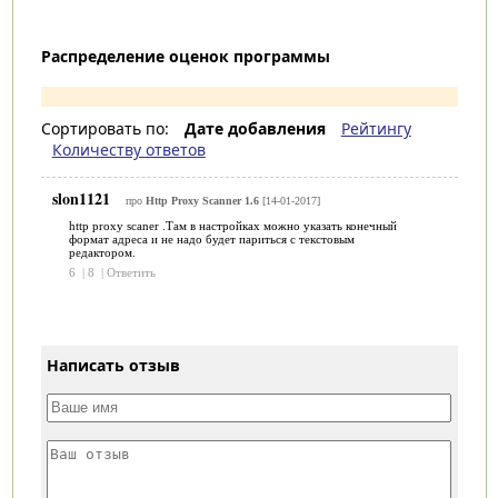
Распределение оценок программы
Сортировать по:
Дате добавления
Рейтингу
Количеству ответов
slon1121
про
Http Proxy Scanner 1.6
[14-01-2017]
http proxy scaner .Там в настройках можно указать конечный
формат адреса и не надо будет париться с текстовым
редактором.
6
|
8
|
Ответить
Написать отзыв