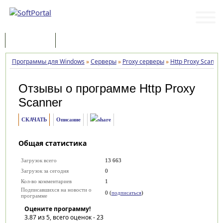
Программы
Статьи
Программы для Windows
»
Серверы
»
Proxy серверы
»
Http Proxy Scanne
Отзывы о программе
Http Proxy
Scanner
СКАЧАТЬ
Описание
Общая статистика
Загрузок всего
13 663
Загрузок за сегодня
0
Кол-во комментариев
1
Подписавшихся на новости о
0 (
подписаться
)
программе
Оцените программу!
3.87
из 5, всего оценок -
23