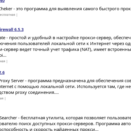
.40
Cheker - это программа для выявления самого быстрого прокс
есплатная |
rewall 6.5.3
ate - простой и удобный в настройке прокси-сервер, обесп
ючения пользователей локальной сети к Интернет через од
и-сервер ведет точный учет трафика (NAT), имеет встроенн
i...
тная |
2.6
 Proxy Server - программа предназначена для обеспечения со
Internet с помощью локальной сети. Используется там, где 
ством proxy соединения....
ная |
 Searcher - бесплатная утилита, которая позволяет пользова
ователю поиск доступных прокси-серверов. Программа авто
оспособность и скорость найденных прокси...