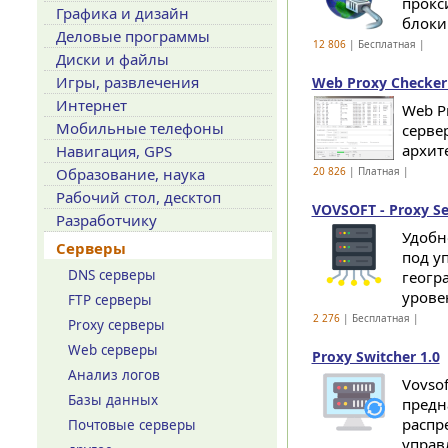
прокс
Графика и дизайн
блоки
Деловые программы
12 806
| Бесплатная |
Диски и файлы
Игры, развлечения
Web Proxy Checker
Интернет
Web P
Мобильные телефоны
серве
архит
Навигация, GPS
Образование, наука
20 826
| Платная |
Рабочий стол, десктоп
VOVSOFT - Proxy Se
Разработчику
Удобн
Серверы
под у
DNS серверы
геогр
уровен
FTP серверы
2 276
| Бесплатная |
Proxy серверы
Web серверы
Proxy Switcher 1.0
Анализ логов
Vovso
Базы данных
предн
распр
Почтовые серверы
управ