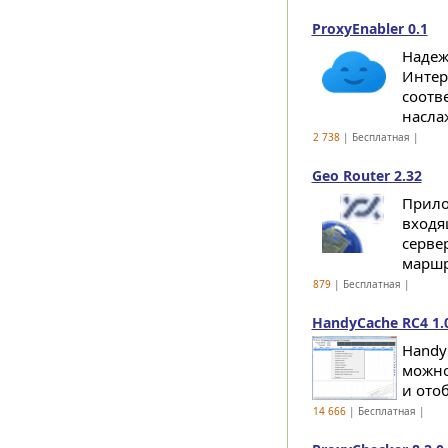
ProxyEnabler 0.1
Надеж
Интер
соотв
насла
2 738
| Бесплатная |
Geo Router 2.32
Прило
входя
серве
маршр
879
| Бесплатная |
HandyCache RC4 1.0
Handy
можно
и ото
14 666
| Бесплатная |