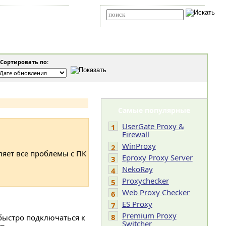
Карта сайта
RSS
Расширенный поиск
Сортировать по:
Самые популярные
UserGate Proxy &
1
Firewall
WinProxy
2
ляет все проблемы с ПК
Eproxy Proxy Server
3
NekoRay
4
Proxychecker
5
Web Proxy Checker
6
ES Proxy
7
Premium Proxy
8
быстро подключаться к
Switcher