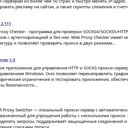
и-серверам из более чем 50 стран и быстро менять IP-адрес
ровать рекламу на сайтах, а также скрипты слежения и счет
 2.111
roxy Checker - программа для проверки SOCKS4/SOCKS5/HTTP
ров с аутентификацией и без нее. Web Proxy Checker имеет
ектуру и позволяет проверять прокси в двух режимах...
rver 1.3
ое приложение для управления HTTP и SOCKS прокси-серве
правлением Windows. Оно позволяет перенаправлять трафик
афические ограничения и тестировать приложения, обеспеч
ь безопасности...
ft Proxy Switcher — локальный прокси-сервер с автоматичес
азначенный для упрощения работы с несколькими прокси. 
еделять запросы, поддерживает защищённые соединения и 
ление списками прокси...