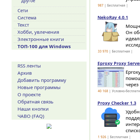
другое
987
| Бесплатная |
Сети
Система
NekoRay 4.0.1
Текст
Мощны
Хобби, увлечения
Он об
идеал
Электронные книги
иссле
ТОП-100 для Windows
33 970
| Бесплатная |
Сервисы
Eproxy Proxy Server
RSS ленты
Eproxy
Архив
помощ
Добавить программу
через
Новые программы
40 168
| Условно-бесплат
О проекте
Обратная связь
Proxy Checker 1.3
Наши кнопки
Удобн
ЧАВО (FAQ)
подде
интер
списко
1 926
| Бесплатная |