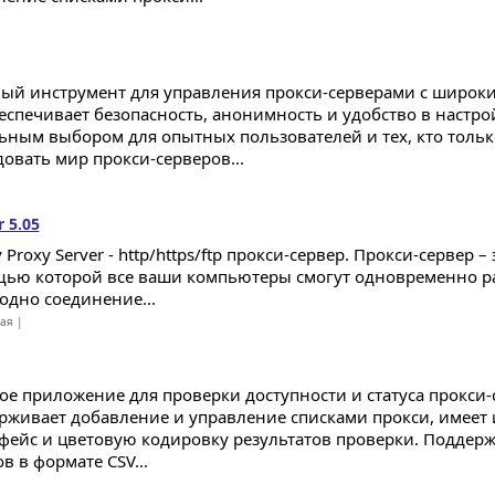
й инструмент для управления прокси-серверами с широк
еспечивает безопасность, анонимность и удобство в настрой
ьным выбором для опытных пользователей и тех, кто тольк
довать мир прокси-серверов...
 5.05
 Proxy Server - http/https/ftp прокси-сервер. Прокси-сервер –
ью которой все ваши компьютеры смогут одновременно ра
 одно соединение...
ная |
ое приложение для проверки доступности и статуса прокси-
рживает добавление и управление списками прокси, имеет
фейс и цветовую кодировку результатов проверки. Поддер
в в формате CSV...