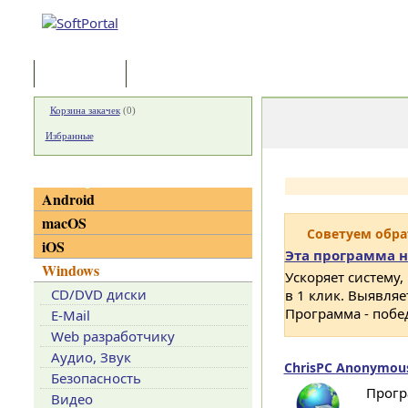
Программы
Статьи
Корзина закачек
(
0
)
Избранные
Категории
Android
macOS
Советуем обр
iOS
Эта программа н
Windows
Ускоряет систему,
CD/DVD диски
в 1 клик. Выявля
Программа - побе
E-Mail
Web разработчику
Аудио, Звук
ChrisPC Anonymous
Безопасность
Прогр
Видео