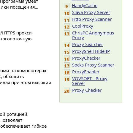
. Программа умеет
HandyCache
9
чики посещения...
Slava Proxy Server
10
Http Proxy Scanner
11
CoolProxy
12
/HTTPS прокси-
ChrisPC Anonymous
13
Proxy
 многопоточную
Proxy Searcher
14
ProxyShell Hide IP
15
ProxyChecker
16
Socks Proxy Scanner
17
рами на компьютерах
ProxyEnabler
18
, обходить
VOVSOFT - Proxy
19
ивая при этом высокий
Server
Proxy Checker
20
кой ротацией,
Позволяет
обеспечивает гибкое