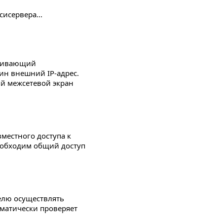
исервера...
ечивающий
ин внешний IP-адрес.
ый межсетевой экран
вместного доступа к
необходим общий доступ
телю осуществлять
матически проверяет