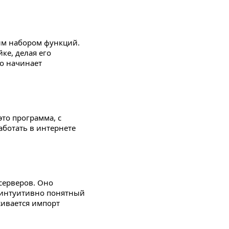
им набором функций.
ке, делая его
о начинает
 это программа, с
ботать в интернете
серверов. Оно
 интуитивно понятный
живается импорт