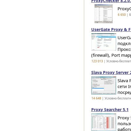
ProxyChecker 8.2.0
Proxy
6 650
| Б
UserGate Proxy & Fi
UserG
подкл
Прокс
(firewall), Port mapp
123 013
| Условно-беспла
Slava Proxy Server 
Slava
сети 
посред
14 648
| Условно-бесплат
Proxy Searcher 5.1
Proxy
польз
работ