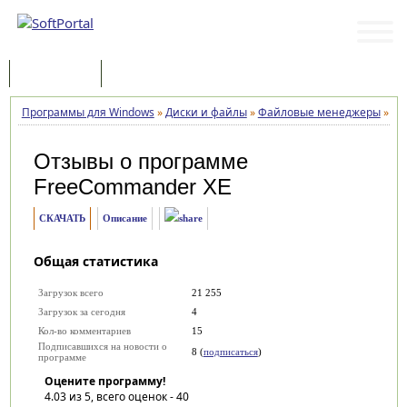
Программы
Статьи
Программы для Windows
»
Диски и файлы
»
Файловые менеджеры
»
Fr
Отзывы о программе
FreeCommander XE
СКАЧАТЬ
Описание
Общая статистика
Загрузок всего
21 255
Загрузок за сегодня
4
Кол-во комментариев
15
Подписавшихся на новости о
8 (
подписаться
)
программе
Оцените программу!
4.03
из 5, всего оценок -
40