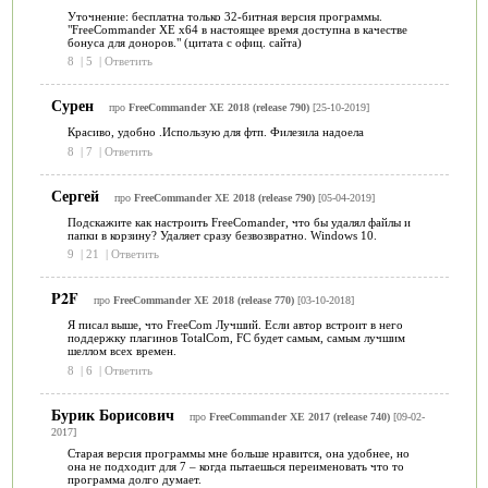
Уточнение: бесплатна только 32-битная версия программы.
"FreeCommander XE x64 в настоящее время доступна в качестве
бонуса для доноров." (цитата с офиц. сайта)
8
|
5
|
Ответить
Сурен
про
FreeCommander XE 2018 (release 790)
[25-10-2019]
Красиво, удобно .Использую для фтп. Филезила надоела
8
|
7
|
Ответить
Сергей
про
FreeCommander XE 2018 (release 790)
[05-04-2019]
Подскажите как настроить FreeComander, что бы удалял файлы и
папки в корзину? Удаляет сразу безвозвратно. Windows 10.
9
|
21
|
Ответить
P2F
про
FreeCommander XE 2018 (release 770)
[03-10-2018]
Я писал выше, что FreeCom Лучший. Если автор встроит в него
поддержку плагинов TotalCom, FC будет самым, самым лучшим
шеллом всех времен.
8
|
6
|
Ответить
Бурик Борисович
про
FreeCommander XE 2017 (release 740)
[09-02-
2017]
Старая версия программы мне больше нравится, она удобнее, но
она не подходит для 7 – когда пытаешься переименовать что то
программа долго думает.