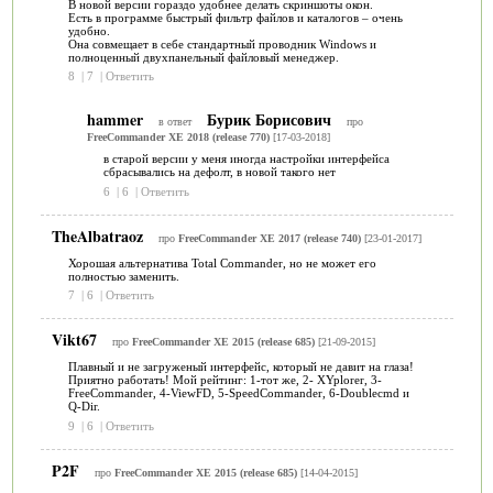
В новой версии гораздо удобнее делать скриншоты окон.
Есть в программе быстрый фильтр файлов и каталогов – очень
удобно.
Она совмещает в себе стандартный проводник Windows и
полноценный двухпанельный файловый менеджер.
8
|
7
|
Ответить
hammer
Бурик Борисович
в ответ
про
FreeCommander XE 2018 (release 770)
[17-03-2018]
в старой версии у меня иногда настройки интерфейса
сбрасывались на дефолт, в новой такого нет
6
|
6
|
Ответить
TheAlbatraoz
про
FreeCommander XE 2017 (release 740)
[23-01-2017]
Хорошая альтернатива Total Commander, но не может его
полностью заменить.
7
|
6
|
Ответить
Vikt67
про
FreeCommander XE 2015 (release 685)
[21-09-2015]
Плавный и не загруженый интерфейс, который не давит на глаза!
Приятно работать! Мой рейтинг: 1-тот же, 2- XYplorer, 3-
FreeCommander, 4-ViewFD, 5-SpeedCommander, 6-Doublecmd и
Q-Dir.
9
|
6
|
Ответить
P2F
про
FreeCommander XE 2015 (release 685)
[14-04-2015]