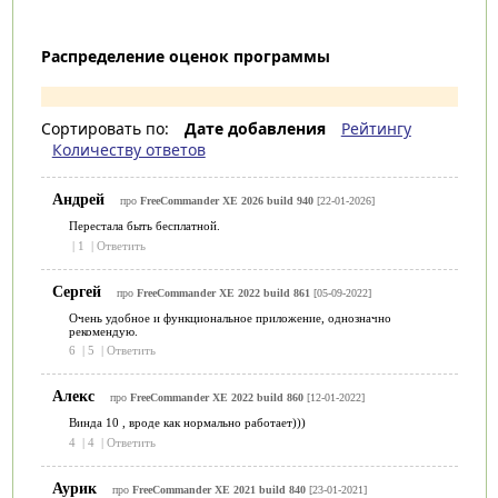
Распределение оценок программы
Сортировать по:
Дате добавления
Рейтингу
Количеству ответов
Андрей
про
FreeCommander XE 2026 build 940
[22-01-2026]
Перестала быть бесплатной.
|
1
|
Ответить
Сергей
про
FreeCommander XE 2022 build 861
[05-09-2022]
Очень удобное и функциональное приложение, однозначно
рекомендую.
6
|
5
|
Ответить
Алекс
про
FreeCommander XE 2022 build 860
[12-01-2022]
Винда 10 , вроде как нормально работает)))
4
|
4
|
Ответить
Аурик
про
FreeCommander XE 2021 build 840
[23-01-2021]