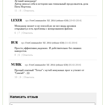
Лучший менеджер!
Автор вписал себя в историю как гениальный продолжатель дела
Пита Нортона.
11
|
6
|
Ответить
LEXER
про
FreeCommander XE 2014 (release 650)
[19-03-2014]
Менеджер может и не плохой,но не все виды архивов
открывает,и есть проблемы с копированием файлов.
6
|
7
|
Ответить
BUR
про
FreeCommander XE 2014 (release 650)
[11-02-2014]
Просто,эффективно,надежно. И действительно без лишних
наворотов.
8
|
6
|
Ответить
NUBIK
про
FreeCommander XE 2014 (release 650)
[05-02-2014]
Прощай платный "Тотал" с кучей ненужных прог и утилит от
"Самлаб"...)))
10
|
6
|
Ответить
Написать отзыв