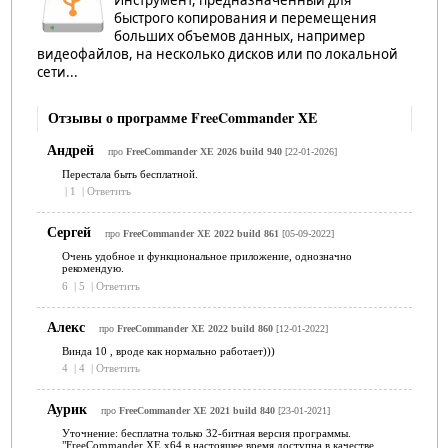
быстрого копирования и перемещения
больших объемов данных, например
видеофайлов, на несколько дисков или по локальной
сети...
Отзывы о программе FreeCommander XE
Андрей
про
FreeCommander XE 2026 build 940
[22-01-2026]
Перестала быть бесплатной.
|
1
|
Ответить
Сергей
про
FreeCommander XE 2022 build 861
[05-09-2022]
Очень удобное и функциональное приложение, однозначно
рекомендую.
6
|
5
|
Ответить
Алекс
про
FreeCommander XE 2022 build 860
[12-01-2022]
Винда 10 , вроде как нормально работает)))
4
|
4
|
Ответить
Аурик
про
FreeCommander XE 2021 build 840
[23-01-2021]
Уточнение: бесплатна только 32-битная версия программы.
"FreeCommander XE x64 в настоящее время доступна в качестве