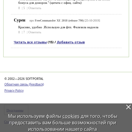
бонуса для доноров." (цитата с офиц. сайта)
8
|
5
|
Ответить
Сурен
про
FreeCommander XE 2018 (release 790)
[25-10-2019]
Красиво, удобно .Использую для фтп. Филезила надоела
8
|
7
|
Ответить
Читать все отзывы
(15) /
Добавить отзыв
Категории
© 2002—2026 SOFTPORTAL
Обратная связь (Feedback)
Privacy Policy
Программы
Мы используем файлы
cookies
для того, чтобы
предоставить вам больше возможностей при
Статьи
использовании нашего сайта