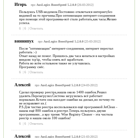
Игорь
про
AusLogics BoostSpeed 5.2.0.0
[26-03-2012]
Пользуюсь USB-модемом.Постоянно отключался интернет,без
видимой на то причины.При оптимизации интернет-соединения
при помощи этой программы-всё стало работать,как часы.Желаю
успеха.
6
|
6
|
Ответить
виннипух
про
AusLogics BoostSpeed 5.2.0.0
[25-03-2012]
После "оптимизации" интернет-соединения, интернет перестал
работать :-)
Откат назад не помог. Пришлось два часа копаться в настройках
виндовс tcp\ip, чтобы опять всё заработало.
Работа во всём остальном также не улучшилась.
Программу снёс.
6
|
6
|
Ответить
Алексей
про
AusLogics BoostSpeed 5.2.0.0
[24-03-2012]
Сделал проверку реестра,нашла около 1400 ошибок.Решил
удалить.Перезагрузил.Система загрузилась всё работает
нормально.Кстати она находит ошибки на дисках,но почему-то
не исправляет их.(
P.S.Для чистки реестра воспользовался ещё программой JetClean -
нашла ещё 800 ошибок в реестре.Теперь пользуюсь двумя
программами...а вру тремя: Wise Registry Cleaner - эта чистила
реестр и нашла около 100 ошибок!
6
|
6
|
Ответить
Алексей
про
AusLogics BoostSpeed 5.2.0.0
[21-03-2012]