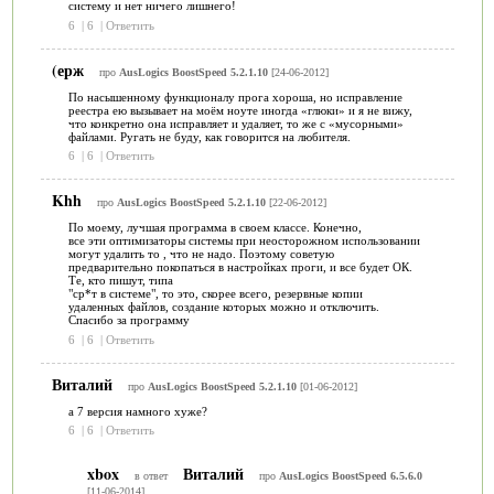
систему и нет ничего лишнего!
6
|
6
|
Ответить
(ерж
про
AusLogics BoostSpeed 5.2.1.10
[24-06-2012]
По насышенному функционалу прога хороша, но исправление
реестра ею вызывает на моём ноуте иногда «глюки» и я не вижу,
что конкретно она исправляет и удаляет, то же с «мусорными»
файлами. Ругать не буду, как говорится на любителя.
6
|
6
|
Ответить
Khh
про
AusLogics BoostSpeed 5.2.1.10
[22-06-2012]
По моему, лучшая программа в своем классе. Конечно,
все эти оптимизаторы системы при неосторожном использовании
могут удалить то , что не надо. Поэтому советую
предварительно покопаться в настройках проги, и все будет ОК.
Те, кто пишут, типа
"ср*т в системе", то это, скорее всего, резервные копии
удаленных файлов, создание которых можно и отключить.
Спасибо за программу
6
|
6
|
Ответить
Виталий
про
AusLogics BoostSpeed 5.2.1.10
[01-06-2012]
а 7 версия намного хуже?
6
|
6
|
Ответить
xbox
Виталий
в ответ
про
AusLogics BoostSpeed 6.5.6.0
[11-06-2014]