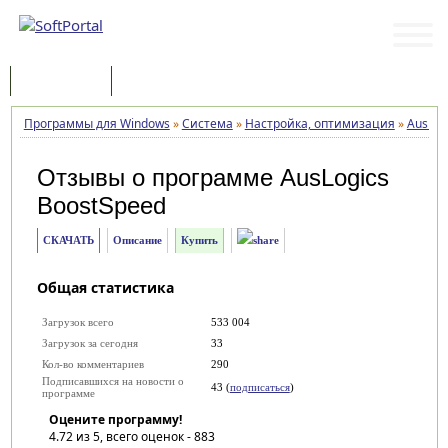
Программы
Статьи
Программы для Windows
»
Система
»
Настройка, оптимизация
»
AusLog
Отзывы о программе
AusLogics
BoostSpeed
СКАЧАТЬ
Описание
Купить
Общая статистика
Загрузок всего
533 004
Загрузок за сегодня
33
Кол-во комментариев
290
Подписавшихся на новости о
43 (
подписаться
)
программе
Оцените программу!
4.72
из 5, всего оценок -
883