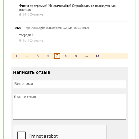
Фигня программа! Не скачивайте! Опробовать её нельзя,так как
платная.
6
|
6
|
Ответить
око
про
AusLogics BoostSpeed 5.2.0.0
[18-03-2012]
твёрдая 4
6
|
6
|
Ответить
7
1
...
5
6
8
9
...
13
Написать отзыв