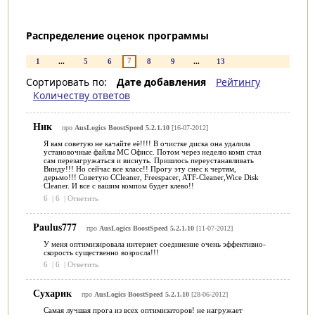
Распределение оценок программы
7
1
...
5
6
8
9
...
13
Сортировать по:
Дате добавления
Рейтингу
Количеству ответов
Ник
про
AusLogics BoostSpeed 5.2.1.10
[16-07-2012]
Я вам советую не качайте её!!!! В очистке диска она удалила
установочные файлы МС Офисс. Потом через неделю комп стал
сам перезагружаться и виснуть. Пришлось переустанавливать
Винду!!! Но сейчас все класс!! Прогу эту снес к чертям,
дерьмо!!! Советую СCleaner, Freespacer, ATF-Cleaner,Wice Disk
Cleaner. И все с вашим компом будет клево!!
6
|
6
|
Ответить
Paulus777
про
AusLogics BoostSpeed 5.2.1.10
[11-07-2012]
У меня оптимизировала интернет соединение очень эффективно-
скорость существенно возросла!!!
6
|
6
|
Ответить
Сухарик
про
AusLogics BoostSpeed 5.2.1.10
[28-06-2012]
Самая лучшая прога из всех оптимизаторов! не нагружает