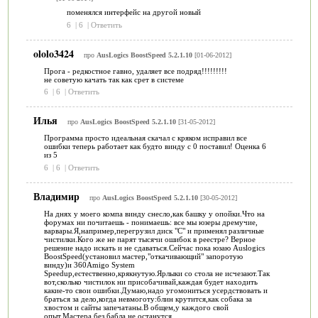
поменялся интерфейс на другой новый
6
|
6
|
Ответить
ololo3424
про
AusLogics BoostSpeed 5.2.1.10
[01-06-2012]
Прога - редкостное гавно, удаляет все подряд!!!!!!!!!
не советую качать так как срет в системе
6
|
6
|
Ответить
Илья
про
AusLogics BoostSpeed 5.2.1.10
[31-05-2012]
Программа просто идеальная скачал с кряком исправил все
ошибки теперь работает как будто винду с 0 поставил! Оценка 6
из 5
6
|
6
|
Ответить
Владимир
про
AusLogics BoostSpeed 5.2.1.10
[30-05-2012]
На днях у моего компа винду снесло,как башку у опойки.Что на
форумах ни почитаешь - понимаешь: все мы юзеры дремучие,
варвары.Я,например,перегрузил диск "С" и применял различные
чистилки.Кого же не парят тысячи ошибок в реестре? Верное
решение надо искать и не сдаваться.Сейчас пока юзаю Auslogics
BoostSpeed(установил мастер,"откачивающий" запоротую
винду)и 360Amigo System
Speedup,естественно,крякнутую.Ярлыки со стола не исчезают.Так
вот,сколько чистилок ни присобачивай,каждая будет находить
какие-то свои ошибки.Думаю,надо угомониться усердствовать и
браться за дело,когда невмоготу:блин крутится,как собака за
хвостом и сайты запечатаны.В общем,у каждого свой
опыт.Мастера без бабла не останутся.