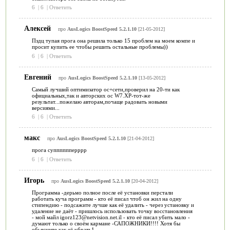
6
|
6
|
Ответить
Алексей
про
AusLogics BoostSpeed 5.2.1.10
[21-05-2012]
Пздц тупая прога она решила только 15 проблем на моем компе и
просит купить ее чтобы решить остальные проблемы))
6
|
6
|
Ответить
Евгений
про
AusLogics BoostSpeed 5.2.1.10
[13-05-2012]
Самый лучший оптимизатор ос+сети,проверил на 20-ти как
официальных,так и авторских ос W7.XP-тот-же
результат...пожелаю авторам,почаще радовать новыми
версиями...
6
|
6
|
Ответить
макс
про
AusLogics BoostSpeed 5.2.1.10
[21-04-2012]
прога супппппперррр
6
|
6
|
Ответить
Игорь
про
AusLogics BoostSpeed 5.2.1.10
[20-04-2012]
Программа -дерьмо полное после её установки перстали
работать куча программ - кто её писал чтоб он жил на одну
стипендию - подсажите лучше как её удалить - через установку и
удаление не даёт - пришлось использовать точку восстановления
- мой майл igorz123@netvision.net.il - кто её писал убить мало -
думают только о своём кармане -САПОЖНИКИ!!!! Хотя бы
обьясните как её убрать1