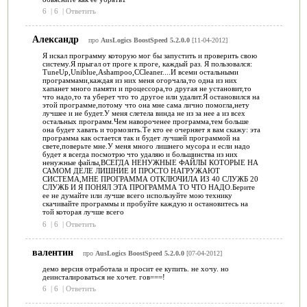
6
|
6
|
Ответить
Александр
про
AusLogics BoostSpeed 5.2.0.0
[11-04-2012]
Я искал программу которую мог бы запустить и проверить свою
систему.Я прыгал от проге к проге, каждый раз. Я пользовался:
TuneUp,Uniblue,Ashampoo,CCleaner....И всеми остальными
программами,каждая из них меня огорчала,то одна из них
хапанет много памяти и процессора,то другая не установит,то
что надо,то та уберет что то другое или удалит.Я остановился на
этой программе,потому что она мне сама лично помогла,нету
лучшее и не будет.У меня слетела винда не из за нее а из всех
остальных программ.Чем навороченее программа,тем больше
она будет хавать и тормозить.Те кто ее очерняет я вам скажу: эта
программа как остается так и будет лучшей программой на
свете,поверьте мне.У меня много лишнего мусора и если надо
будет я всегда посмотрю что удаляю и большинства из них
ненужные файлы,ВСЕГДА НЕНУЖНЫЕ ФАЙЛЫ КОТОРЫЕ НА
САМОМ ДЕЛЕ ЛИШНИЕ И ПРОСТО НАГРУЖАЮТ
СИСТЕМА,МНЕ ПРОГРАММА ОТКЛЮЧИЛА ИЗ 40 СЛУЖБ 20
СЛУЖБ И Я ПОНЯЛ ЭТА ПРОГРАММА ТО ЧТО НАДО.Берите
ее не думайте или лучше всего используйте мою технику
скачивайте программы и пробуйте каждую и остановитесь на
той которая лучше всего
6
|
6
|
Ответить
валентин
про
AusLogics BoostSpeed 5.2.0.0
[07-04-2012]
демо версия отработала и просит ее купить. не хочу. но
деинсталироваться не хочет. гов===!
6
|
6
|
Ответить