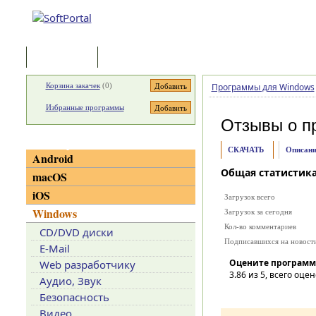
Программы
Статьи
Корзина закачек
(
0
)
Программы для Windows
Избранные программы
Отзывы о п
Категории
СКАЧАТЬ
Описани
Android
Общая статистик
macOS
iOS
Загрузок всего
Windows
Загрузок за сегодня
Кол-во комментариев
CD/DVD диски
Подписавшихся на новост
E-Mail
Оцените программ
Web разработчику
3.86
из 5, всего оцен
Аудио, Звук
Безопасность
Видео