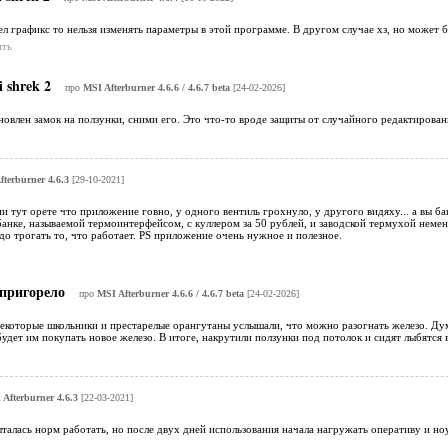
ел графикс то нельзя изменять параметры в этой программе. В другом случае хз, но может б
ить
i shrek 2
про
MSI Afterburner 4.6.6 / 4.6.7 beta
[24-02-2026]
новлен замок на ползунки, сними его. Это что-то вроде защиты от случайного редактировани
terburner 4.6.3
[29-10-2021]
и тут орете что приложение говно, у одного вентиль грохнуло, у другого видяху... а вы б
анке, называемой термоинтерфейсом, с куллером за 50 рублей, и заводской термухой неменян
адо трогать то, что работает. PS приложение очень нужное и полезное.
пригорело
про
MSI Afterburner 4.6.6 / 4.6.7 beta
[24-02-2026]
некоторые школьники и престарелые орангутаны услышали, что можно разогнать железо. Ду
будет им покупать новое железо. В итоге, накрутили ползунки под потолок и сидят лыбятся 
Afterburner 4.6.3
[22-03-2021]
ыталась норм работать, но после двух дней использования начала нагружать оперативу и 