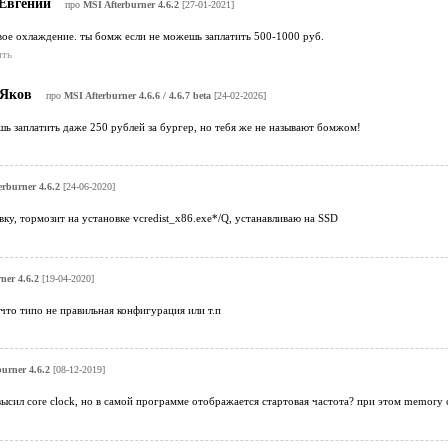
Евгений
про
MSI Afterburner 4.6.2
[27-01-2021]
вое охлаждение. ты бомж если не можешь заплатить 500-1000 руб.
ить
Яков
про
MSI Afterburner 4.6.6 / 4.6.7 beta
[24-02-2026]
ь заплатить даже 250 рублей за бургер, но тебя же не называют бомжом!
erburner 4.6.2
[24-06-2020]
вку, тормозит на установке vcredist_x86.exe*/Q, устанавливаю на SSD
ner 4.6.2
[19-04-2020]
что типо не правильная конфигурация или т.п
urner 4.6.2
[08-12-2019]
овысил core clock, но в самой программе отображается стартовая частота? при этом memory c