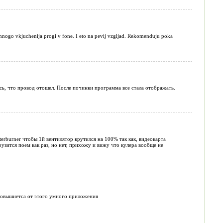
annogo vkjuchenija progi v fone. I eto na pevij vzgljad. Rekomenduju poka
ось, что провод отошел. После починки программа все стала отображать.
erburner чтобы 1й вентилятор крутился на 100% так как, видеокарта
рузится поем как раз, но нет, прихожу и вижу что кулера вообще не
 повышиетса от этого умного приложения