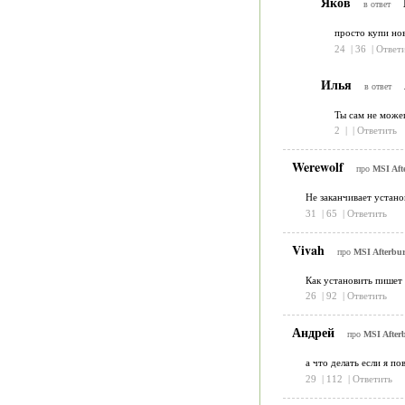
Яков
в ответ
просто купи но
24
|
36
|
Ответ
Илья
в ответ
Ты сам не можеш
2
|
|
Ответить
Werewolf
про
MSI Aft
Не заканчивает устано
31
|
65
|
Ответить
Vivah
про
MSI Afterbur
Как установить пишет 
26
|
92
|
Ответить
Андрей
про
MSI Afterb
а что делать если я п
29
|
112
|
Ответить