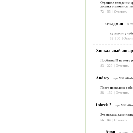
Странное поведение кр
лесенка становится, у
72
|
53
|
Ответить
сисадмин
в от
ну значит у теб
62
|
60
|
Ответ
Хинкальный аппа
Проблема!!! не могу р
83
|
229
|
Ответить
Andrey
про
MSI Afterb
Прога прекрасно работ
58
|
132
|
Ответить
i shrek 2
про
MSI After
Эта параша даже ползу
56
|
84
|
Ответить
Анон
в ответ