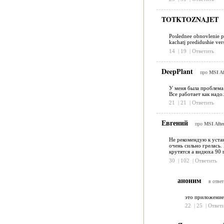
TOTKTOZNAJET
Poslednee obnovlenie pa
kachatj predidushie vers
14
|
19
|
Ответить
DeepPlant
про
MSI Af
У меня была проблема 
Все работает как надо.
21
|
21
|
Ответить
Евгений
про
MSI Afte
Не рекомендую к устан
очень сильно грелась.
крутятся а видюха 90 
30
|
102
|
Ответить
аноним
в ответ
это приложение
22
|
25
|
Ответ