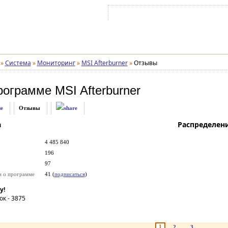
Войти на аккаунт
Зарегистрироваться
»
Система
»
Мониторинг
»
MSI Afterburner
»
Отзывы
рограмме
MSI Afterburner
е
Отзывы
а
Распределен
4 485 840
196
97
и о программе
41 (
подписаться
)
у!
ок -
3875
1
2
3