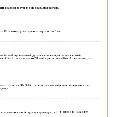
ыть видеокарта старая и не поддаётся разгону.
я. Во всяком случае, в ранних версиях так было.
ашкой своей пустомозглой думать пытались прежде чем на своей
ой лет 5 разгон включать??! нет? с умом пользуйтесь! и не лезьте туда,
мают, что на их ПК 2013 года пойдут даже современные игры от 20-го
в дыму.
ноут переходит в синий просит перезагрузить. ЭТО ПОЛНОЕ ГАВНО!!!