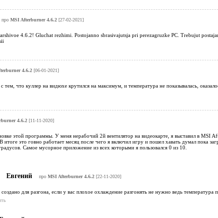
про
MSI Afterburner 4.6.2
[27-02-2021]
rshivoe 4.6.2! Gluchat rezhimi. Postojanno sbrasivajutsja pri perezagruzke PC. Trebujut postaj
ii
terburner 4.6.2
[06-01-2021]
с тем, что куллер на видюхе крутился на максимум, и температура не показывалась, оказал
rburner 4.6.2
[11-11-2020]
овке этой программы. У меня нерабочий 2й вентилятор на видеокарте, я выставил в MSI Aft
 В итоге это говно работает месяц после чего я включил игру и пошел хавать думал пока заг
градусов. Самое мусорное приложение из всех которыми я пользовался 0 из 10.
Евгений
про
MSI Afterburner 4.6.2
[22-11-2020]
 создано для разгона, если у вас плохое охлаждение разгонять не нужно ведь температура
ить