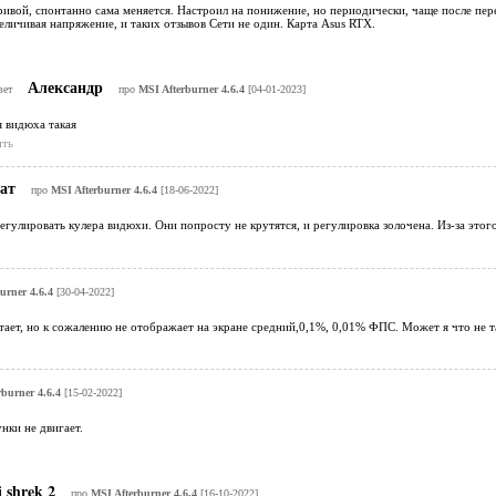
ивой, спонтанно сама меняется. Настроил на понижение, но периодически, чаще после пер
величивая напряжение, и таких отзывов Сети не один. Карта Asus RTX.
Александр
вет
про
MSI Afterburner 4.6.4
[04-01-2023]
я видюха такая
ить
рат
про
MSI Afterburner 4.6.4
[18-06-2022]
егулировать кулера видюхи. Они попросту не крутятся, и регулировка золочена. Из-за этого
urner 4.6.4
[30-04-2022]
ает, но к сожалению не отображает на экране средний,0,1%, 0,01% ФПС. Может я что не та
burner 4.6.4
[15-02-2022]
нки не двигает.
i shrek 2
про
MSI Afterburner 4.6.4
[16-10-2022]