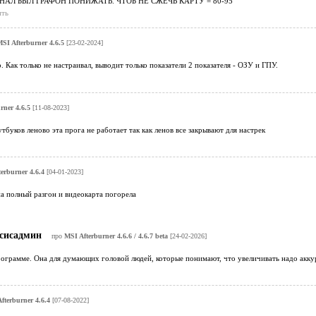
НАЛ БЫЛ ГРАФОН ПОНИЖАТЬ. ЧТОБ НЕ СЖЕЧЬ КАРТУ = 80-95
ить
SI Afterburner 4.6.5
[23-02-2024]
Как только не настраивал, выводит только показатели 2 показателя - ОЗУ и ГПУ.
rner 4.6.5
[11-08-2023]
тбуков леново эта прога не работает так как ленов все закрывают для настрек
erburner 4.6.4
[04-01-2023]
а полный разгон и видеокарта погорела
сисадмин
про
MSI Afterburner 4.6.6 / 4.6.7 beta
[24-02-2026]
рограмме. Она для думающих головой людей, которые понимают, что увеличивать надо аккур
fterburner 4.6.4
[07-08-2022]