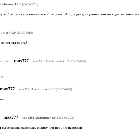
terburner 4.6.1
[25-05-2019]
улер", хотя уже устанавливаю 2 раз у вас. В один день, с одной и той же видеокартой и всё
urner 4.6.0
[23-03-2019]
поможет эта прога?
max777
в ответ
про
MSI Afterburner 4.6.2
[27-02-2020]
ить
max777
про
MSI Afterburner 4.6.2
[31-07-2020]
ько
max777
про
MSI Afterburner 4.6.2
[25-09-2020]
и ты сможешь разогнать видиху или проц но наврядли
ь