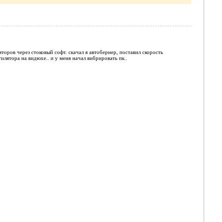
яторов через стоковый софт. скачал я автобернер, поставил скорость
илятора на видюхе.. и у меня начал вибрировать пк..