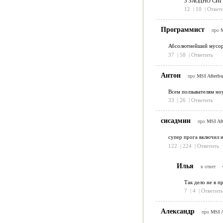
3 ЗАОДНО СИГ
12
|
10
|
Ответ
Программист
про
M
Абсолютнейший мусор. 
37
|
58
|
Ответить
Антон
про
MSI Afterbu
Всем ползывателям ноу
33
|
26
|
Ответить
сисадмин
про
MSI Aft
супер прога включил н
122
|
224
|
Ответить
Илья
в ответ
Так дело не в п
7
|
4
|
Ответить
Александр
про
MSI A