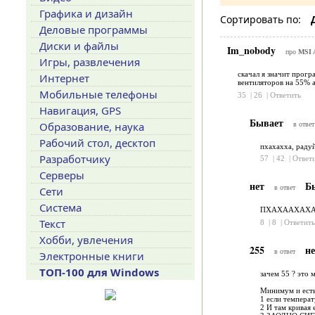
Графика и дизайн
Сортировать по:
Деловые программы
Диски и файлы
Im_nobody
про
MSI A
Игры, развлечения
скачал я значит прогр
Интернет
вентиляторов на 55% а
Мобильные телефоны
35
|
26
|
Ответить
Навигация, GPS
Бывает
Образование, наука
в ответ
Рабочий стол, десктоп
пхахахха, радуй
Разработчику
57
|
42
|
Ответ
Серверы
нет
Б
в ответ
Сети
Система
ПХАХААХАХ
Текст
8
|
8
|
Ответить
Хобби, увлечения
255
н
в ответ
Электронные книги
ТОП-100 для Windows
зачем 55 ? это 
Минимум и есть
1 если температ
2 И там кривая 