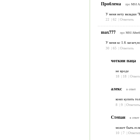
Проблема
про
MSI Af
У меня нету вкладки "К
22
|
62
|
Ответить
max777
про
MSI Afterb
У меня кс 1.6 лагает,
30
|
65
|
Ответить
чоткии паца
не вроде
18
|
18
|
Ответ
алекс
в ответ
комп купить тол
8
|
9
|
Ответить
Степан
в ответ
может быть есл
10
|
7
|
Ответит