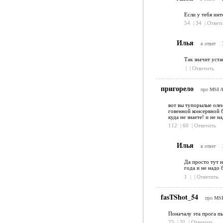
Если у тебя инт
54
|
34
|
Ответ
Илья
в ответ
Так значит уста
|
|
Ответить
пригорело
про
MSI Af
вот вы тупорылые олен
говенной консервной б
куда не знаете! и не н
112
|
60
|
Ответить
Илья
в ответ
Да просто тут 
года и не надо 
1
|
|
Ответить
fasTShot_54
про
MSI 
Поначалу эта прога п
25
|
31
|
Ответить