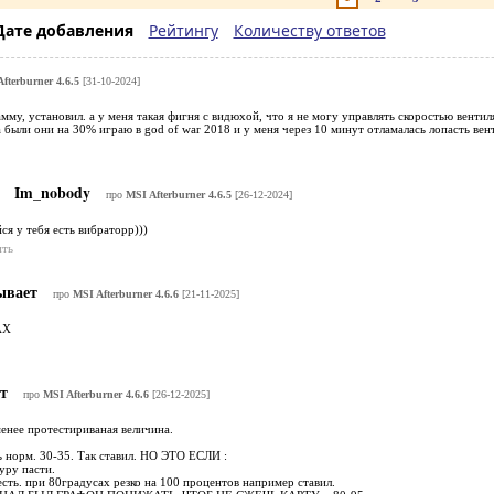
Дате добавления
Рейтингу
Количеству ответов
fterburner 4.6.5
[31-10-2024]
амму, установил. а у меня такая фигня с видюхой, что я не могу управлять скоростью вентил
 были они на 30% играю в god of war 2018 и у меня через 10 минут отламалась лопасть вент
Im_nobody
про
MSI Afterburner 4.6.5
[26-12-2024]
ся у тебя есть вибраторр)))
ить
ывает
про
MSI Afterburner 4.6.6
[21-11-2025]
АХ
ет
про
MSI Afterburner 4.6.6
[26-12-2025]
менее протестириваная величина.
 норм. 30-35. Так ставил. НО ЭТО ЕСЛИ :
уру пасти.
есть. при 80градусах резко на 100 процентов например ставил.