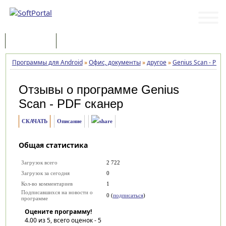
Программы
Статьи
Программы для Android
»
Офис, документы
»
другое
»
Genius Scan - PDF
Отзывы о программе
Genius
Scan - PDF сканер
СКАЧАТЬ
Описание
Общая статистика
Загрузок всего
2 722
Загрузок за сегодня
0
Кол-во комментариев
1
Подписавшихся на новости о
0 (
подписаться
)
программе
Оцените программу!
4.00
из 5, всего оценок -
5