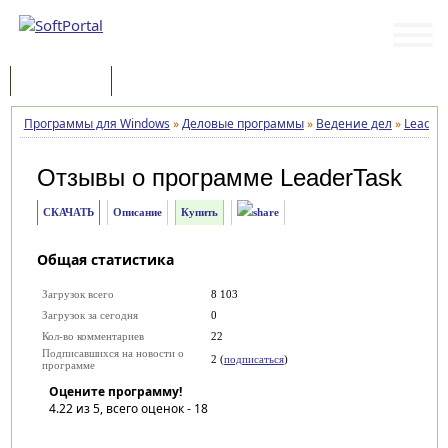
Программы
Статьи
Программы для Windows
»
Деловые программы
»
Ведение дел
»
Leader
Отзывы о программе
LeaderTask
СКАЧАТЬ
Описание
Купить
Общая статистика
Загрузок всего
8 103
Загрузок за сегодня
0
Кол-во комментариев
22
Подписавшихся на новости о
2 (
подписаться
)
программе
Оцените программу!
4.22
из 5, всего оценок -
18