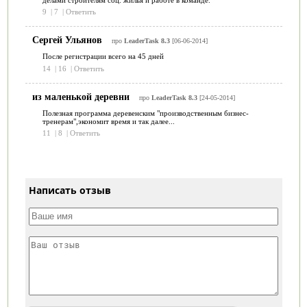
9
|
7
|
Ответить
Сергей Ульянов
про
LeaderTask 8.3
[06-06-2014]
После регистрации всего на 45 дней
14
|
16
|
Ответить
из маленькой деревни
про
LeaderTask 8.3
[24-05-2014]
Полезная программа деревенским "производственным бизнес-
тренерам",экономит время и так далее...
11
|
8
|
Ответить
Написать отзыв