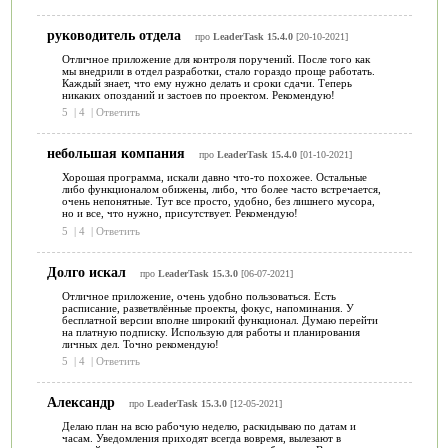
руководитель отдела
про
LeaderTask 15.4.0
[20-10-2021]
Отличное приложение для контроля поручений. После того как
мы внедрили в отдел разработки, стало гораздо проще работать.
Каждый знает, что ему нужно делать и сроки сдачи. Теперь
никаких опозданий и застоев по проектом. Рекомендую!
5
|
4
|
Ответить
небольшая компания
про
LeaderTask 15.4.0
[01-10-2021]
Хорошая программа, искали давно что-то похожее. Остальные
либо функционалом обижены, либо, что более часто встречается,
очень непонятные. Тут все просто, удобно, без лишнего мусора,
но и все, что нужно, присутствует. Рекомендую!
5
|
4
|
Ответить
Долго искал
про
LeaderTask 15.3.0
[06-07-2021]
Отличное приложение, очень удобно пользоваться. Есть
расписание, разветвлённые проекты, фокус, напоминания. У
бесплатной версии вполне широкий функционал. Думаю перейти
на платную подписку. Использую для работы и планирования
личных дел. Точно рекомендую!
5
|
4
|
Ответить
Александр
про
LeaderTask 15.3.0
[12-05-2021]
Делаю план на всю рабочую неделю, раскидываю по датам и
часам. Уведомления приходят всегда вовремя, вылезают в