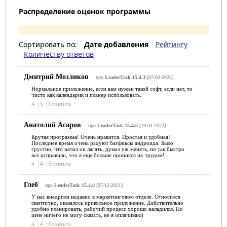
Распределение оценок программы
Сортировать по:
Дате добавления
Рейтингу
Количеству ответов
Дмитрий Мозликов
про
LeaderTask 15.4.3
[07-02-2022]
Нормальное приложение, если вам нужен такой софт, если нет, то
чисто как календарик и планер использовать.
4
|
5
|
Ответить
Анатолий Асаров
про
LeaderTask 15.4.0
[19-01-2022]
Крутая программа! Очень нравится. Простая и удобная!
Последнее время очень радуют багфиксы андроида. Было
грустно, что начал он лагать, думал уж менять, но так быстро
все исправили, что я еще больше проникся их трудом!
4
|
4
|
Ответить
Глеб
про
LeaderTask 15.4.0
[07-12-2021]
У нас внедрили недавно в маркетинговом отделе. Относился
скептично, оказалось прикольное приложение. Действительно
удобно планировать, рабочий процесс хорошо наладился. По
цене ничего не могу сказать, не я оплачиваю)
4
|
4
|
Ответить