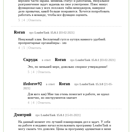
верхней части экрана. меняешь статус и работаешь. Визуальное
разграничение задач задаешь на свое усмотрение. Плюс минус
функционал как у всех похожих тайм-менеджеров, наверное
дело привычки, какой больше понравится. Хочется попробовать
работать в команде, чтобы все функции оценить.
5
|
4
|
Ответить
Roran
про
LeaderTask 15.0.1
[03-02-2021]
Ненужный хлам. Бесплатный гугл и оутлук намного удобней.
проприетарные органайзеры - зло
4
|
5
|
Ответить
Скрудж
Roran
в ответ
про
LeaderTask 15.0.1
[03-02-2021]
Это, по меньшей мере, довольно спорное утверждение!
5
|
4
|
Ответить
ifedorov92
Roran
в ответ
про
LeaderTask 15.3.0
[21-05-
2021]
Для кого как) Мне так очень помогает в работе, не идеал
конечно, но инструментов хватает
4
|
4
|
Ответить
Дмитрий
про
LeaderTask 15.0.1
[15-01-2021]
На данный момент это лучший планировщик дел и задач. У себя
на работе я недавно начал использовать программу LeaderTask и
могу сказать что доволен. Цены за программу адекватная и меня