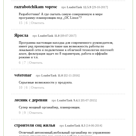
razrabotchikam voproc
про
LeaderTask 12.5.9
[29-10-2017]
Разработчики! А где скачать cамую совершенную в мире
программу-планировщик под „ОС Linux“?
15
|
6
|
Ответить
Яросла
про
LeaderTask 11.0
[09-07-2017]
Программа настоящая находка для современного руководителя,
имеет ряд преимуществ такие как возможность работы по
локальной сети и подключение к облачной технологии microsoft
azure, фильтрация задач по 8 параметрам, работа в оффлайн
режиме и т.п.
6
|
7
|
Ответить
veterenar
про
LeaderTask 11.0
[02-11-2016]
Серьезные возможности у продукта.
10
|
6
|
Ответить
лесник с деревни
про
LeaderTask 9.4.1
[05-07-2015]
Супер мощный органайзер, планировщик.
9
|
9
|
Ответить
строители соц жилья
про
LeaderTask 8.3
[14-06-2014]
Отличный автономный,мобильный органайзер по управлению
делами строителям соц. жилья и работе в команде.