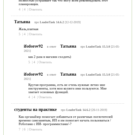
полностью устраивает так что могу всем рекомендовать этот
планировщик.
4
|
4
|
Ответить
Татьяна
про
LeaderTask 14.6.2
[12-12-2019]
Жаль,платная
5
|
4
|
Ответить
ifedorov92
Татьяна
в ответ
про
LeaderTask 15.3.0
[21-05-
2021]
как 2 раза в магазин сходить)
5
|
4
|
Ответить
ifedorov92
Татьяна
в ответ
про
LeaderTask 15.3.0
[21-05-
2021]
Крутая программа, есть не очень нужные лично мне
инструменты, хотя мои коллеги ими пользуются. Мне
хватает основных функций.
4
|
4
|
Ответить
студенты на практике
про
LeaderTask 14.6.2
[26-11-2019]
Как органайзер помогает избавиться от различных поглотителей
времени самозанятым, ИП и им помогает начать пользоваться /
Роботами с ИИ- программистами/-?
7
|
6
|
Ответить