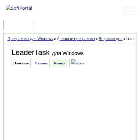
Программы
Статьи
Программы для Windows
»
Деловые программы
»
Ведение дел
»
LeaderT
LeaderTask
для Windows
Описание
Отзывы
Купить