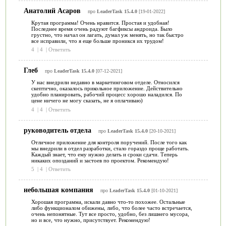
Анатолий Асаров
про
LeaderTask 15.4.0
[19-01-2022]
Крутая программа! Очень нравится. Простая и удобная!
Последнее время очень радуют багфиксы андроида. Было
грустно, что начал он лагать, думал уж менять, но так быстро
все исправили, что я еще больше проникся их трудом!
4
|
4
|
Ответить
Глеб
про
LeaderTask 15.4.0
[07-12-2021]
У нас внедрили недавно в маркетинговом отделе. Относился
скептично, оказалось прикольное приложение. Действительно
удобно планировать, рабочий процесс хорошо наладился. По
цене ничего не могу сказать, не я оплачиваю)
4
|
4
|
Ответить
руководитель отдела
про
LeaderTask 15.4.0
[20-10-2021]
Отличное приложение для контроля поручений. После того как
мы внедрили в отдел разработки, стало гораздо проще работать.
Каждый знает, что ему нужно делать и сроки сдачи. Теперь
никаких опозданий и застоев по проектом. Рекомендую!
5
|
4
|
Ответить
небольшая компания
про
LeaderTask 15.4.0
[01-10-2021]
Хорошая программа, искали давно что-то похожее. Остальные
либо функционалом обижены, либо, что более часто встречается,
очень непонятные. Тут все просто, удобно, без лишнего мусора,
но и все, что нужно, присутствует. Рекомендую!