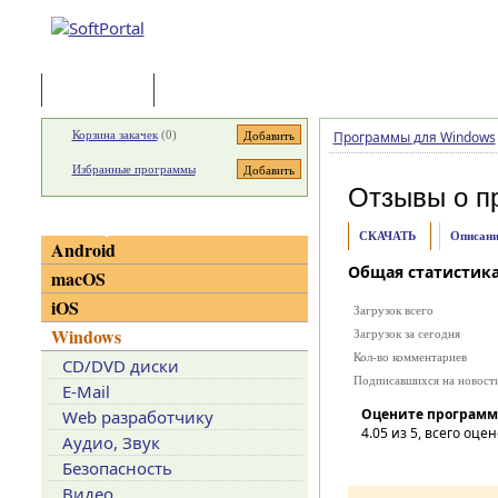
Программы
Статьи
Корзина закачек
(
0
)
Программы для Windows
Избранные программы
Отзывы о п
Категории
СКАЧАТЬ
Описани
Android
Общая статистик
macOS
iOS
Загрузок всего
Windows
Загрузок за сегодня
Кол-во комментариев
CD/DVD диски
Подписавшихся на новост
E-Mail
Оцените программ
Web разработчику
4.05
из 5, всего оцен
Аудио, Звук
Безопасность
Видео