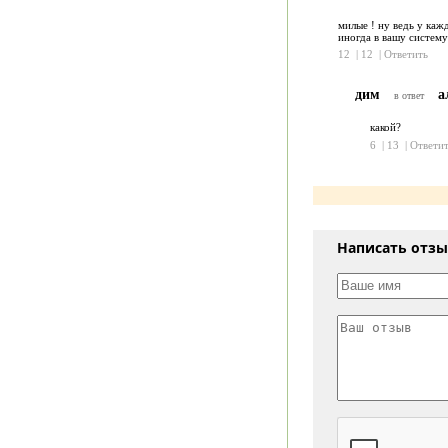
милые ! ну ведь у каж
иногда в вашу систему
12
|
12
|
Ответить
дим
а
в ответ
какой?
6
|
13
|
Ответит
Написать отз