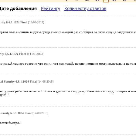
Дате добавления
Рейтингу
Количеству ответов
rity 6.6.1.1024 Final
[16-06-2015]
ертям злые анонимы вирусы супер сносит,каждый раз сообщает за скока секунд загрузился ко
ity 6.6.1.1024 Final
[14-06-2015]
русов.А тем кто говорит что он г... тот сам такой, нужно немного мозги включать, а не тол
al Security 6.6.1.1024 Final
[14-06-2015]
 но у меня работает отлично! Ловит и удаляет все вирусы, обновляет систему, очищает и во
дую!!!
ecurity 6.6.1.1024 Final
[14-06-2015]
ается быстро.