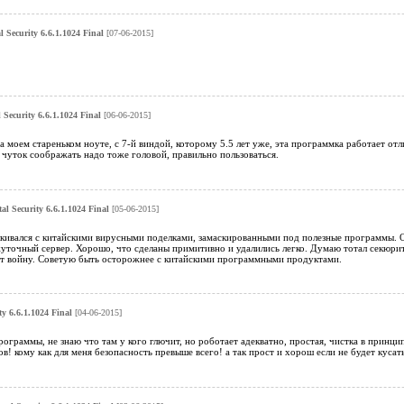
l Security 6.6.1.1024 Final
[07-06-2015]
 Security 6.6.1.1024 Final
[06-06-2015]
 на моем стареньком ноуте, с 7-й виндой, которому 5.5 лет уже, эта программка работает от
чуток соображать надо тоже головой, правильно пользоваться.
al Security 6.6.1.1024 Final
[05-06-2015]
лкивался с китайскими вирусными поделками, замаскированными под полезные программы. О
уточный сервер. Хорошо, что сделаны примитивно и удалились легко. Думаю тотал секюрити
т войну. Советую быть осторожнее с китайскими программными продуктами.
ty 6.6.1.1024 Final
[04-06-2015]
программы, не знаю что там у кого глючит, но роботает адекватно, простая, чистка в принци
ов! кому как для меня безопасность превыше всего! а так прост и хорош если не будет куса