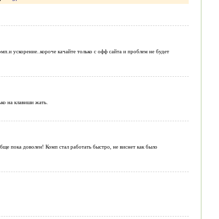
мп.и ускорение..короче качайте только с офф сайта и проблем не будет
ько на клавиши жать.
обще пока доволен! Комп стал работать быстро, не виснет как было