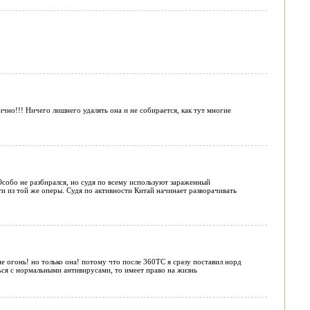
лично!!! Ничего лишнего удалять она и не собирается, как тут многие
собо не разбирался, но судя по всему используют зараженный
 из той же оперы. Судя по активности Китай начинает разворачивать
пе огонь! но только она! потому что после 360ТС я сразу поставил норд
ться с нормальными антивирусами, то имеет право на жизнь