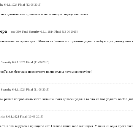
ity 6.6.1.1024 Final
[12-06-2015]
 не слушайте мне пришлось за него виндовс переустановлять
юра
про
360 Total Security 6.6.1.1024 Final
[13-06-2015]
навливать последнее дело. Можно из безопасного режима удалить любую программку вмест
 Security 6.6.1.1024 Final
[11-06-2015]
-gecoTg для безруких посмотрите полностью а потом критекуйте!
 Security 6.6.1.1024 Final
[11-06-2015]
рок решил попробывать этого китайца, пока доволен удалил то что не мог удалить norton ,ко
rity 6.6.1.1024 Final
[10-06-2015]
е то,в чем вирусов в принципе нет. Главное папки mod вычищает. У меня ни одна прога так н