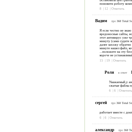
поновити роботу комп
8
|
12
|
Ответить
Вадим
про
360 Total Se
Я если честно не знаю 
вредоносные сайты, но
этот антивирус уже тр
минуту (сами судите мн
далее захожу обратно в
минуте нашел файл, кот
...положите на эту бес
короче не устанавливай
15
|
19
|
Ответить
Роли
в ответ
Уважаемый,у ан
сжатые файлы пр
6
|
6
|
Ответить
сергей
про
360 Total Se
работает вместе с док
6
|
6
|
Ответить
александр
про
360 To