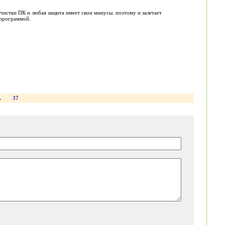
очистки ПК и любая защита имеет свои минусы. поэтому и залетает
 программой.
.
37