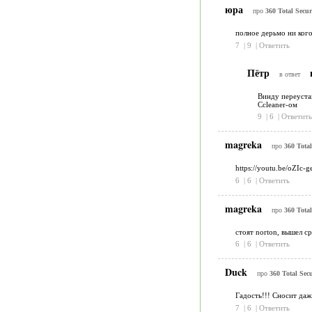
юра
про
360 Total Secur
полное дерьмо ни кого
7
|
9
|
Ответить
Пётр
в ответ
Винду переуста
Ccleaner-ом
9
|
6
|
Ответить
magreka
про
360 Total
https://youtu.be/oZIc
6
|
6
|
Ответить
magreka
про
360 Total
стоят norton, вышел с
6
|
6
|
Ответить
Duck
про
360 Total Secu
Гадость!!! Сносит даж
7
|
6
|
Ответить