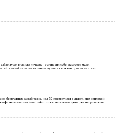
 сайте avtest в списке лучших - установил себе. настроек мало,
сайте avtest он исчез из списка лучших - его там просто не стало.
st из бесплатных самый тазик. нод 32 превратился в дырку. еще неплохой
аккафи не впечатлил, trend micro тоже. остальные даже рассматривать не
 ні до опери, ні до ворду, ні до чого! Довелося звертатися в сервіс,щоб