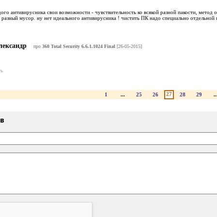
дого антивирусника свои возможности - чувствительность ко всякой разной пакости, метод 
 разный мусор. ну нет идеального антивирусника ! чистить ПК надо специально отдельной
лександр
про
360 Total Security 6.6.1.1024 Final
[26-05-2015]
ь
27
1
...
25
26
28
29
..
ыв