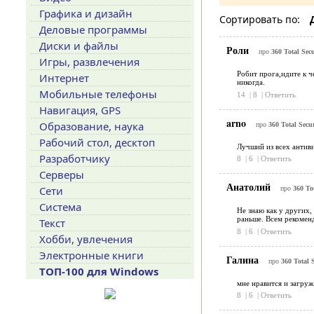
Графика и дизайн
Сортировать по:
Деловые программы
Диски и файлы
Роли
про
360 Total Secu
Игры, развлечения
Робит прога,идите к ч
Интернет
никогда.
Мобильные телефоны
14
|
8
|
Ответить
Навигация, GPS
arno
Образование, наука
про
360 Total Secur
Рабочий стол, десктоп
Лучший из всех антиви
Разработчику
8
|
6
|
Ответить
Серверы
Анатолий
Сети
про
360 Tot
Система
Не знаю как у других,
раньше. Всем рекомен
Текст
8
|
6
|
Ответить
Хобби, увлечения
Электронные книги
Галина
про
360 Total S
ТОП-100 для Windows
мне нравится и загруж
8
|
6
|
Ответить