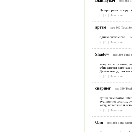
Відвідувач
про
360 T
Ця програма і є вірус 
6
|
7
|
Ответить
артем
про
360 Total Se
одним словом гов.....н
7
|
8
|
Ответить
Shadow
про
360 Total 
знал, что есть такой, 
обновляется пару раз и
Делаю вывод, что как 
6
|
8
|
Ответить
сварщег
про
360 Total
лучше чем norton inte
avg internet security,
хочу, возможно и ест
7
|
6
|
Ответить
Оля
про
360 Total Secur
Встановила цей грьобан