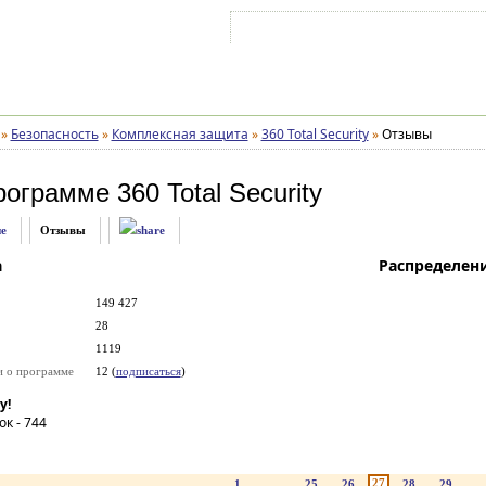
Войти на аккаунт
Зарегистрироваться
»
Безопасность
»
Комплексная защита
»
360 Total Security
»
Отзывы
рограмме
360 Total Security
е
Отзывы
а
Распределен
149 427
28
1119
и о программе
12 (
подписаться
)
у!
ок -
744
27
1
...
25
26
28
29
..