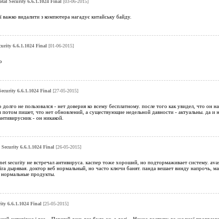
otal Security 6.6.1.1024 Final
[03-06-2015]
її важко видалити з компютера нагадує китайську байду.
curity 6.6.1.1024 Final
[01-06-2015]
о
Security 6.6.1.1024 Final
[27-05-2015]
но долго не пользовался - нет доверия ко всему бесплатному. после того как увидел, что он на
 потом пишет, что нет обновлений, а существующие недельной давности - актуальны. да и на 
антивирусник - он никакой.
 Security 6.6.1.1024 Final
[26-05-2015]
rnet security не встречал антивируса. каспер тоже хороший, но подтормаживает систему. ava
 avira дырявая. доктор веб нормальный, но часто ключи банят. панда вешает винду напрочь, м
ь нормальные продукты.
ity 6.6.1.1024 Final
[25-05-2015]
ий антивірус і все... Перший день все було ок, а далі... Немає доступу до жодної програми,