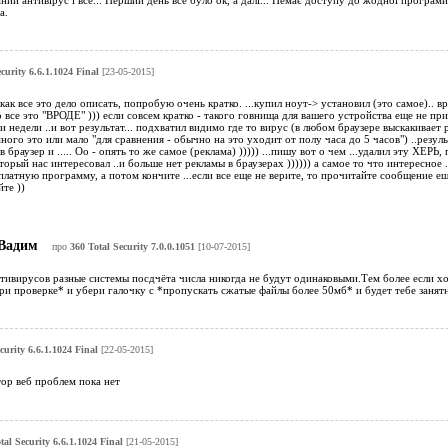
а.
curity 6.6.1.1024 Final
[23-05-2015]
как все это дело описать, попробую очень кратко. ...купил ноут-> установил (это самое).. в
 все это "ВРОДЕ" ))) если совсем кратко - такого говнища для вашего устройства еще не пр
и недели ..и вот результат... подхватил видимо где то вирус (в любом браузере выскакивае
ого это или мало "для сравнения - обычно на это уходит от полу часа до 5 часов") ..результа
 браузер и ..... Оо - опять то же самое (реклама) ))))) ...пишу вот о чем ...удалил эту ХЕРЬ
орый нас интересовал ..и больше нет рекламы в браузерах )))))) а самое то что интересное ...
платную программу, а потом кончите ...если все еще не верите, то прочитайте сообщение еще
те ))
Вадим
про
360 Total Security 7.0.0.1051
[10-07-2015]
тивирусов разные системы посдчёта числа никогда не будут одинаковыми.Тем более если хо
и проверке* и убери галочку с *пропускать сжатые файлы более 50мб* и будет тебе занятн
curity 6.6.1.1024 Final
[22-05-2015]
тор веб проблем пока нет
tal Security 6.6.1.1024 Final
[21-05-2015]