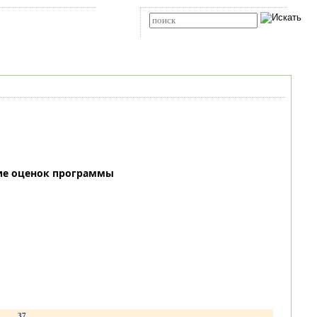
Карта сайта
RSS
Расширенный поиск
ие оценок программы
.
37