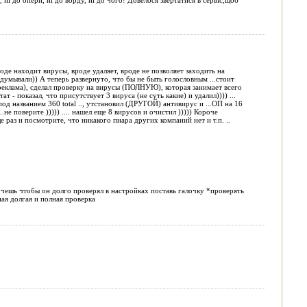
роде находит вирусы, вроде удаляет, вроде не позволяет заходить на
идумывали)) А теперь развернуто, что бы не быть голословным ...стоит
т реклама), сделал проверку на вирусы (ПОЛНУЮ), которая занимает всего
т - показал, что присутствует 3 вируса (не суть какие) и удалил)))) ...
, под названием 360 total .., утстановил (ДРУГОЙ) антивирус и ...ОП на 16
не поверите ))))) .... нашел еще 8 вирусов и очистил ))))) Короче
 раз и посмотрите, что никакого пиара других компаний нет и т.п. ..
чешь чтобы он долго проверял в настройках поставь галочку *проверять
ая долгая и полная проверка