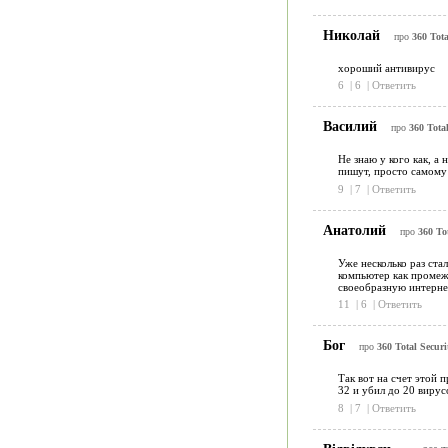
Николай
про
360 Tota
хороший антивирус
6
|
6
|
Ответить
Василий
про
360 Total
Не знаю у кого как, а
пишут, просто самому 
9
|
7
|
Ответить
Анатолий
про
360 Tot
Уже несколько раз ста
компьютер как промеж
своеобразную интерне
11
|
6
|
Ответить
Бог
про
360 Total Securi
Так вот на счет этой 
32 и убил до 20 вирус
8
|
7
|
Ответить