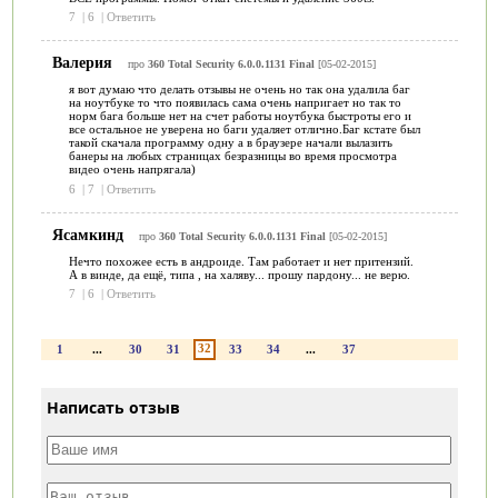
7
|
6
|
Ответить
Валерия
про
360 Total Security 6.0.0.1131 Final
[05-02-2015]
я вот думаю что делать отзывы не очень но так она удалила баг
на ноутбуке то что появилась сама очень напригает но так то
норм бага больше нет на счет работы ноутбука быстроты его и
все остальное не уверена но баги удаляет отлично.Баг кстате был
такой скачала программу одну а в браузере начали вылазить
банеры на любых страницах безразницы во время просмотра
видео очень напрягала)
6
|
7
|
Ответить
Ясамкинд
про
360 Total Security 6.0.0.1131 Final
[05-02-2015]
Нечто похожее есть в андроиде. Там работает и нет притензий.
А в винде, да ещё, типа , на халяву... прошу пардону... не верю.
7
|
6
|
Ответить
32
1
...
30
31
33
34
...
37
Написать отзыв