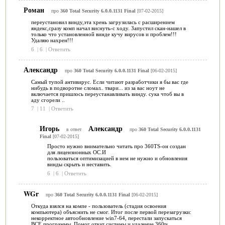
Роман
про
360 Total Security 6.0.0.1131 Final
[07-02-2015]
переустановил винду,эта хрень загрузилась с расширением
яндекс,сразу комп начал виснуть-с ходу. Запустил скан-нашел в
только что установленной винде кучу вирусов и проблем!!!
Удаляю нахрен!!!
6
|
6
|
Ответить
Александр
про
360 Total Security 6.0.0.1131 Final
[06-02-2015]
Самый тупой антивирус. Если читают разработчики я бы вас где
нибудь в подворотне сломал.. твари... из за вас ноут не
включается пришлось переустанавливать винду. сука чтоб вы в
аду сгорели ..
7
|
11
|
Ответить
Игорь
Александр
в ответ
про
360 Total Security 6.0.0.1131
Final
[07-02-2015]
Просто нужно внимательно читать про 360TS-он создан
для лицензионных ОС.И
пользоваться оптимизацией в нем не нужно и обновления
винды скрыть и неставить.
6
|
6
|
Ответить
WGr
про
360 Total Security 6.0.0.1131 Final
[06-02-2015]
Откуда взялся на компе - пользователь (стадия освоения
компьютера) объяснить не смог. Итог после первой перезагрузки:
некорректное автообновление win7-64, перестали запускаться
ВСЕ программы. Помог откат системы и удаление 360ts.