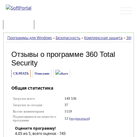
Программы
Статьи
Программы для Windows
»
Безопасность
»
Комплексная защита
»
360 To
Отзывы о программе
360 Total
Security
СКАЧАТЬ
Описание
Общая статистика
Загрузок всего
149 536
Загрузок за сегодня
37
Кол-во комментариев
1119
Подписавшихся на новости о
12 (
подписаться
)
программе
Оцените программу!
4.05
из 5, всего оценок -
745