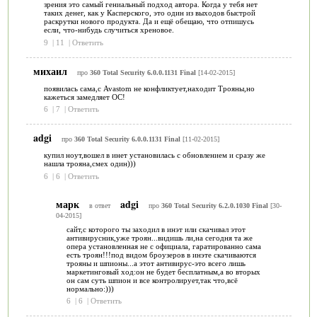
зрения это самый гениальный подход автора. Когда у тебя нет
таких денег, как у Касперского, это один из выходов быстрой
раскрутки нового продукта. Да и ещё обещаю, что отпишусь
если, что-нибудь случиться хреновое.
9
|
11
|
Ответить
михаил
про
360 Total Security 6.0.0.1131 Final
[14-02-2015]
появилась сама,с Avastom не конфликтует,находит Трояны,но
кажеться замедляет ОС!
6
|
7
|
Ответить
adgi
про
360 Total Security 6.0.0.1131 Final
[11-02-2015]
купил ноут,вошел в инет установилась с обновлением и сразу же
нашла трояна,смех один)))
6
|
6
|
Ответить
марк
adgi
в ответ
про
360 Total Security 6.2.0.1030 Final
[30-
04-2015]
сайт,с которого ты заходил в инэт или скачивал этот
антивирусник,уже троян...видишь ли,на сегодня та же
опера установленная не с официала, гаратированно сама
есть троян!!!под видом броузеров в инэте скачиваются
трояны и шпионы...а этот антивирус-это всего лишь
маркетинговый ход:он не будет бесплатным,а во вторых
он сам суть шпион и все контролирует,так что,всё
нормально:)))
6
|
6
|
Ответить