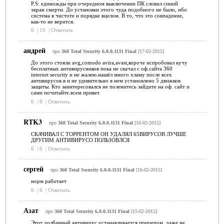
P.S: единожды при очередном выключении ПК словил синий
экран смерти. До установки этого чуда подобного не было, ибо
система в чистоте и порядке вцелом. В то, что это совпадение,
как-то не верится.
6
|
10
|
Ответить
андрей
про
360 Total Security 6.0.0.1131 Final
[17-02-2015]
До этого стояли avg,comodo avira,avast,короче испробовал кучу
бесплатных антивирусников пока не скачал с оф.сайта 360
internet security и не жалею.нашёл много хламу после всех
антивирусов.в и не удивительно в нем установлено 5 движков
защиты. Кто заинтересовался не поленитесь зайдите на оф. сайт и
сами почитайте.всем привет.
6
|
8
|
Ответить
RTK3
про
360 Total Security 6.0.0.1131 Final
[16-02-2015]
СКАЧИВАЛ С ТОРРЕНТОМ ОН УДАЛЯЛ 65ВИРУСОВ ЛУЧШЕ
ДРУГИМ АНТИВИРУСО ПОЛЬЗОВЛСЯ
6
|
6
|
Ответить
сергей
про
360 Total Security 6.0.0.1131 Final
[16-02-2015]
норм работает
6
|
6
|
Ответить
Азат
про
360 Total Security 6.0.0.1131 Final
[15-02-2015]
Этот долбанный антивирус устанавливается прицепом, даже не