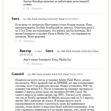
Значит Китайцы шпионят за любителями качественной
халявы.
6
|
6
|
Ответить
Sawa
про
360 Total Security 6.0.0.1131 Final
[14-02-2015]
Если кому-то интересно.Программа стоит больше недели. Пока
присматриваюсь.Особых безобразий не заметил. Очистила диск С
на 3.5га.Тоже настораживает, что взялась как бы ниоткуда. Всё
время блокирует и удаляет Zona и Media Get , что порядком не
назовешь. Всем здоровья.
7
|
6
|
Ответить
Виктор
Sawa
в ответ
про
360 Total Security 6.0.0.1152 Final
[05-03-2015]
Аваст также блокирует Zona, Media Get
7
|
6
|
Ответить
Ganatol
про
360 Total Security 6.0.0.1131 Final
[14-02-2015]
Появился на ноуте после установки Adobe Flash Player, решил
посмотреть. Ноут древний ещё на ХРЮШЕ, но при оптимизации
системы, ноут стал работать веселее. Решил установить 360+ на
планшет там винда 8.2. После установки на планшет, проверил и
выявил 2 вируса,затем сразу-же проверил Dr.Web.Curelt. Ни
одного вируса не нашел кроме, как 360+. Так вот хочу сказать,
что после Nod32 проверяя Dr.Wedом находил ещё по 2-3 вируса,
значит 360+ работает не плохо. Я думаю просто после
сканирования не нужно горичиться, сразу всё выявленное
удалять, тогда может и вирусник будет работать нормально. А на
счёт странного появления его на наших компах, так с моей точки