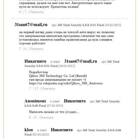
спрашивая, нужен он мне или нет. Авторитетные проги такие
пути не используют. Хренотень полная!
9
|
7
|
Ответить
31san67@mail,ru
про
360 Total Security 6.0.0.1131 Final
[14-02-2015]
на первый взгляд даже очень не плохой анти вирус но помоему
это американская шпионская программа слежения так как сама
установилась имеются ошибки правописания да иуж слишком
хорошо работает
7
|
6
|
Ответить
Инкогнито
31san67@mail,ru
в ответ
про
360 Total
Security 6.0.0.1131 Final
[18-02-2015]
Разработчик
Qihoo 360 Technology Co. Ltd (Китай)
там вроде американцами не пахнет =)
https://ru.wikipedia.org/wiki/Qihoo_360_Antivirus
7
|
12
|
Ответить
Anonimous
Инкогнито
в ответ
про
360 Total Security
6.0.0.1140 Final
[27-02-2015]
Написать можно се что угодно...
6
|
6
|
Ответить
klon
Инкогнито
в ответ
про
360 Total Security 6.0.0.1140
Final
[01-03-2015]