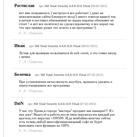
Ростислав
про
360 Total Security 6.0.0.1131 Final
[09-02-2015]
вот мне понравилось ) настроил и все работает ) даже на
нежелательные сайты блокирует вход!) много плюсов нашел) ток
в начале я поставил обновления) но видна пиратка обновляет не
стоит ! и вот все полетело) но сделал перемотку и все норм) так
что при прямых руках это золото а не программа !)
6
|
6
|
Ответить
Иван
про
360 Total Security 6.0.0.1131 Final
[08-02-2015]
Лучше для проверки пользоваться dr.web cureit, а это говно нахер
с компа
7
|
9
|
Ответить
Белочка
про
360 Total Security 6.0.0.1131 Final
[07-02-2015]
При установлении начал виснуть ноутбук, пришлось удалить и
переустанавливать все программы
6
|
6
|
Ответить
DziN
про
360 Total Security 6.0.0.1131 Final
[07-02-2015]
У нас эту Хрень,в городе "мастера" продают как панацею!!! Я с
них ржу! Видел её в работе,после пяти перезагрузок каждый раз
кричала,что вирусни +100500. И,да комбайны конечно сейчас
есть только,любой многофункциональный софт не будет
выполнять свои функции на 100%
6
|
6
|
Ответить