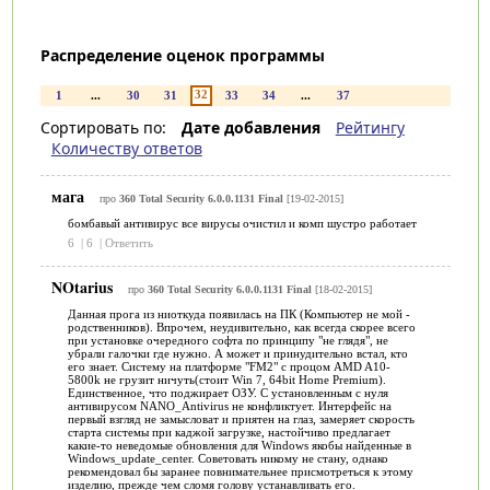
Распределение оценок программы
32
1
...
30
31
33
34
...
37
Сортировать по:
Дате добавления
Рейтингу
Количеству ответов
мага
про
360 Total Security 6.0.0.1131 Final
[19-02-2015]
бомбавый антивирус все вирусы очистил и комп шустро работает
6
|
6
|
Ответить
NOtarius
про
360 Total Security 6.0.0.1131 Final
[18-02-2015]
Данная прога из ниоткуда появилась на ПК (Компьютер не мой -
родственников). Впрочем, неудивительно, как всегда скорее всего
при установке очередного софта по принципу "не глядя", не
убрали галочки где нужно. А может и принудительно встал, кто
его знает. Систему на платформе "FM2" с процом AMD A10-
5800k не грузит ничуть(стоит Win 7, 64bit Home Premium).
Единственное, что поджирает ОЗУ. С установленным с нуля
антивирусом NANO_Antivirus не конфликтует. Интерфейс на
первый взгляд не замысловат и приятен на глаз, замеряет скорость
старта системы при каджой загрузке, настойчиво предлагает
какие-то неведомые обновления для Windows якобы найденные в
Windows_update_center. Советовать никому не стану, однако
рекомендовал бы заранее повнимательнее присмотреться к этому
изделию, прежде чем сломя голову устанавливать его.