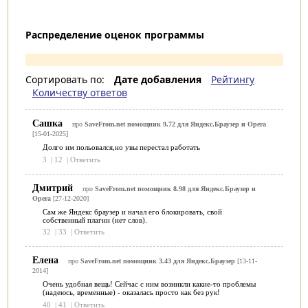
Распределение оценок программы
Сортировать по:
Дате добавления
Рейтингу
Количеству ответов
Сашка
про
SaveFrom.net помощник 9.72 для Яндекс.Браузер и Opera
[15-01-2025]
Долго им польовался,но увы перестал работать
3
|
12
|
Ответить
Дмитрий
про
SaveFrom.net помощник 8.98 для Яндекс.Браузер и
Opera
[27-12-2020]
Сам же Яндекс браузер и начал его блокировать, свой
собственный плагин (нет слов).
32
|
33
|
Ответить
Елена
про
SaveFrom.net помощник 3.43 для Яндекс.Браузер
[13-11-
2014]
Очень удобная вещь! Сейчас с ним возникли какие-то проблемы
(надеюсь, временные) - оказалась просто как без рук!
40
|
41
|
Ответить