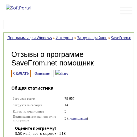
Программы
Статьи
Программы для Windows
»
Интернет
»
Загрузка файлов
»
SaveFrom.net
Отзывы о программе
SaveFrom.net помощник
СКАЧАТЬ
Описание
Общая статистика
Загрузок всего
79 657
Загрузок за сегодня
14
Кол-во комментариев
3
Подписавшихся на новости о
3 (
подписаться
)
программе
Оцените программу!
3.50
из 5, всего оценок -
513