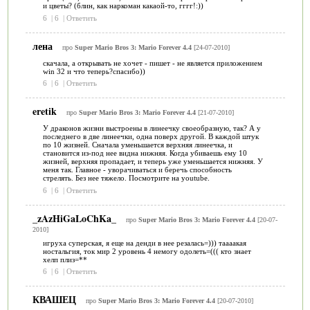
и цветы? (блин, как наркоман какаой-то, гггг!:))
6
|
6
|
Ответить
лена
про
Super Mario Bros 3: Mario Forever 4.4
[24-07-2010]
скачала, а открывать не хочет - пишет - не является приложением
win 32 и что теперь?спасибо))
6
|
6
|
Ответить
eretik
про
Super Mario Bros 3: Mario Forever 4.4
[21-07-2010]
У драконов жизни выстроены в линеечку своеобразную, так? А у
последнего в две линеечки, одна поверх другой. В каждой штук
по 10 жизней. Сначала уменьшается верхняя линеечка, и
становится из-под нее видна нижняя. Когда убиваешь ему 10
жизней, верхняя пропадает, и теперь уже уменьшается нижняя. У
меня так. Главное - уворачиваться и беречь способность
стрелять. Без нее тяжело. Посмотрите на youtube.
6
|
6
|
Ответить
_zAzHiGaLoChKa_
про
Super Mario Bros 3: Mario Forever 4.4
[20-07-
2010]
игруха суперская, я еще на денди в нее резалась=))) таааакая
ностальгия, ток мир 2 уровень 4 немогу одолеть=((( кто знает
хелп плиз=**
6
|
6
|
Ответить
КВАШЕЦ
про
Super Mario Bros 3: Mario Forever 4.4
[20-07-2010]