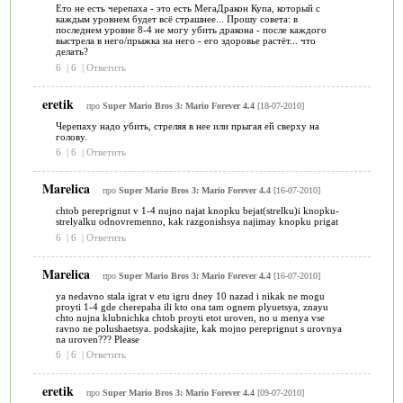
Ето не есть черепаха - это есть МегаДракон Купа, который с
каждым уровнем будет всё страшнее... Прошу совета: в
последнем уровне 8-4 не могу убить дракона - после каждого
выстрела в него/прыжка на него - его здоровье растёт... что
делать?
6
|
6
|
Ответить
eretik
про
Super Mario Bros 3: Mario Forever 4.4
[18-07-2010]
Черепаху надо убить, стреляя в нее или прыгая ей сверху на
голову.
6
|
6
|
Ответить
Marelica
про
Super Mario Bros 3: Mario Forever 4.4
[16-07-2010]
chtob pereprignut v 1-4 nujno najat knopku bejat(strelku)i knopku-
strelyalku odnovremenno, kak razgonishsya najimay knopku prigat
6
|
6
|
Ответить
Marelica
про
Super Mario Bros 3: Mario Forever 4.4
[16-07-2010]
ya nedavno stala igrat v etu igru dney 10 nazad i nikak ne mogu
proyti 1-4 gde cherepaha ili kto ona tam ognem plyuetsya, znayu
chto nujna klubnichka chtob proyti etot uroven, no u menya vse
ravno ne polushaetsya. podskajite, kak mojno pereprignut s urovnya
na uroven??? Please
6
|
6
|
Ответить
eretik
про
Super Mario Bros 3: Mario Forever 4.4
[09-07-2010]