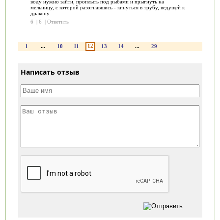
воду нужно зайти, проплыть под рыбами и прыгнуть на
мельницу, с которой разогнавшись - кинуться в трубу, ведущей к
дракону
6
|
6
|
Ответить
12
1
...
10
11
13
14
...
29
Написать отзыв