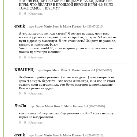
У МЕНЯ ВЫДАЕТ В 3 МИРЕ ОШИБКУ И ВЫКИДЫВАЕТ ИЗ
ИГРЫ. ЧТО ДЕЛАТЬ? В ПРОШЛОЙ ВЕРСИИ ИГРЫ 4.0 БЫЛО
ТОЖЕ САМОЕ. ПОЧЕМУ?
6
|
6
|
Ответить
eretik
про
Super Mario Bros 3: Mario Forever 4.4
[30-07-2010]
А что конкретно не получается? Я вот все прошел, могу весь
восьмой уровень с первой попытки пройти, потеряв 2-3 жизни на
пути к дракону максимум. В чем сложность? Зайдите на youtube,
введите в поисковик фразу
"mario forever world 8", и посмотрите ролик о том, как легко его
можно пройти при желании.
6
|
6
|
Ответить
КВАШЕЦ
про
Super Mario Bros 3: Mario Forever 4.4
[29-07-2010]
ЛюЛенька, пройти реально :) но не всем дано :( мне наверное не
дано :) а нервы берегите - это всего лишь игра, и на неё не стоит
тратить свои драгоценные, тем более миллион за прохождение
Вам всё равно не дадут
6
|
6
|
Ответить
ЛюЛя
про
Super Mario Bros 3: Mario Forever 4.4
[28-07-2010]
кто прошел 8-й тур, его вообще реально пройти? я уже не могу,
нервы не выдерживают...
6
|
6
|
Ответить
eretik
про
Super Mario Bros 3: Mario Forever 4.4
[28-07-2010]