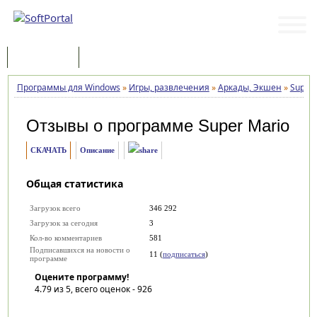
Программы
Статьи
Программы для Windows
»
Игры, развлечения
»
Аркады, Экшен
»
Super 
Отзывы о программе
Super Mario
СКАЧАТЬ
Описание
Общая статистика
Загрузок всего
346 292
Загрузок за сегодня
3
Кол-во комментариев
581
Подписавшихся на новости о
11 (
подписаться
)
программе
Оцените программу!
4.79
из 5, всего оценок -
926