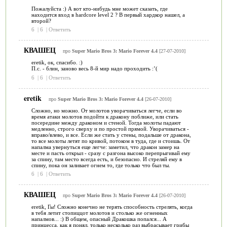
Пожалуйста :) А вот кто-нибудь мне может сказать, где
находится вход в hardcore level 2 ? В первый хардкор нашел, а
второй?
6
|
6
|
Ответить
КВАШЕЦ
про
Super Mario Bros 3: Mario Forever 4.4
[27-07-2010]
eretik, ок, спасибо. :)
П.с. - блин, заново весь 8-й мир надо проходить :’(
6
|
6
|
Ответить
eretik
про
Super Mario Bros 3: Mario Forever 4.4
[26-07-2010]
Сложно, но можно. От молотов уворачиваться легче, если во
время атаки молотов подойти к дракону поближе, или стать
посередине между драконом и стеной. Тогда молоты падают
медленно, строго сверху и по простой прямой. Уворачиваться -
вправо/влево, и все. Если же стать у стены, подальше от дракона,
то все молоты летят по кривой, потоком в туда, где и стоишь. От
напалма увернуться еще легче: заметил, что дракон замер на
месте и пасть открыл - сразу с разгона высоко перепрыгивай ему
за спину, там место всегда есть, и безопасно. И стреляй ему в
спину, пока он заливает огнем то, где только что был ты.
6
|
6
|
Ответить
КВАШЕЦ
про
Super Mario Bros 3: Mario Forever 4.4
[26-07-2010]
eretik, Гы! Сложно конечно не терять способность стрелять, когда
в тебя летит стопиццот молотов и столько же огненных
напалмов... :) В общем, опасный Дракошка попался... А
принцесса, как я понял, только несколько раз выбрасывает грибы