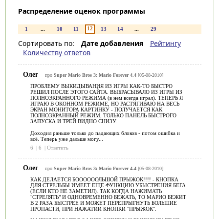
Распределение оценок программы
12
1
...
10
11
13
14
...
29
Сортировать по:
Дате добавления
Рейтингу
Количеству ответов
Олег
про
Super Mario Bros 3: Mario Forever 4.4
[05-08-2010]
ПРОБЛЕМУ ВЫКИДЫВАНИЯ ИЗ ИГРЫ КАК-ТО БЫСТРО
РЕШИЛ ПОСЛЕ ЭТОГО САЙТА. ВЫБРАСЫВАЛО ИЗ ИГРЫ ИЗ
ПОЛНОЭКРАННОГО РЕЖИМА (в нем всегда играл). ТЕПЕРЬ Я
ИГРАЮ В ОКОННОМ РЕЖИМЕ, НО РАСТЯГИВАЮ НА ВЕСЬ
ЭКРАН МОНИТОРА КАРТИНКУ - ПОЛУЧАЕТСЯ КАК
ПОЛНОЭКРАННЫЙ РЕЖИМ, ТОЛЬКО ПАНЕЛЬ БЫСТРОГО
ЗАПУСКА И ТРЕЙ ВИДНО СНИЗУ.
Доходил раньше только до падающих блоков - потом ошибка и
всё. Теперь уже дальше могу...
6
|
6
|
Ответить
Олег
про
Super Mario Bros 3: Mario Forever 4.4
[05-08-2010]
КАК ДЕЛАЕТСЯ БООООООЛЬШОЙ ПРЫЖОК!!!! - КНОПКА
ДЛЯ СТРЕЛЬБЫ ИМЕЕТ ЕЩЕ ФУНКЦИЮ УБЫСТРЕНИЯ БЕГА
(ЕСЛИ КТО НЕ ЗАМЕТИЛ). ТАК КОГДА НАЖИМАТЬ
"СТРЕЛЯТЬ" И ОДНОВРЕМЕННО БЕЖАТЬ, ТО МАРИО БЕЖИТ
В 2 РАЗА БЫСТРЕЕ И МОЖЕТ ПЕРЕПРЫГНУТЬ БОЛЬШИЕ
ПРОПАСТИ, ПРИ НАЖАТИИ КНОПКИ "ПРЫЖОК".