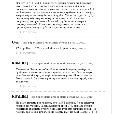
Перейти с 4-1 на 8-1: после того, как перепрыгнете большую
яму, сразу будут 2 трубы, маленькая и большая. Зайдя в
большую, можно собирать монеты. Так вот: для перехода в 8-1
необходимо стать в промежуток между трубами и идти вперед,
уперев марио в стенку большой трубы. Марио заходит в трубу
сквозь левую боковую стенку и попадает в 8-1. Если не
получится, то прыгните с большей трубы назад и вверх в
сторону меньшей. Если и так не получится, то станьте в
промежутке между трубами и просто прыгните вверх.
6
|
6
|
Ответить
Олег
про
Super Mario Bros 3: Mario Forever 4.4
[09-07-2010]
КАк пройти 1-4? Там такой большой прыжок надо делать
6
|
6
|
Ответить
КВАШЕЦ
про
Super Mario Bros 3: Mario Forever 4.4
[06-07-2010]
Уважаемая Настя, не собирайте никаких бонусов, не берите
гриб/цветок в самом начале - просто со всех ног бегите вверх,
если бежать быстро, то ещё останется огромный запас между
Вами и лавой. В самом верху нужно идти в первую трубу слева -
только так.
6
|
6
|
Ответить
КВАШЕЦ
про
Super Mario Bros 3: Mario Forever 4.4
[06-07-2010]
Не знаю, почему все говорят, что на 5.3 сложно. Я без секретов
прошёл все уровни. Рассказываю: уровень 7-4, вначале нужно
пройти по нижнему этажу, потом по второму (или наоборот - не
помню, давно уже играл, но по-моему именно так). Далее, 7-4 - в