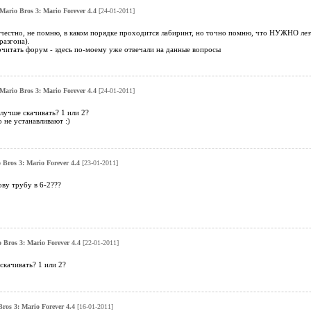
Mario Bros 3: Mario Forever 4.4
[24-01-2011]
 честно, не помню, в каком порядке проходится лабиринт, но точно помню, что НУЖНО лезт
разгона).
очитать форум - здесь по-моему уже отвечали на данные вопросы
Mario Bros 3: Mario Forever 4.4
[24-01-2011]
лучше скачивать? 1 или 2?
 не устанавливают :)
 Bros 3: Mario Forever 4.4
[23-01-2011]
ову трубу в 6-2???
 Bros 3: Mario Forever 4.4
[22-01-2011]
скачивать? 1 или 2?
ros 3: Mario Forever 4.4
[16-01-2011]