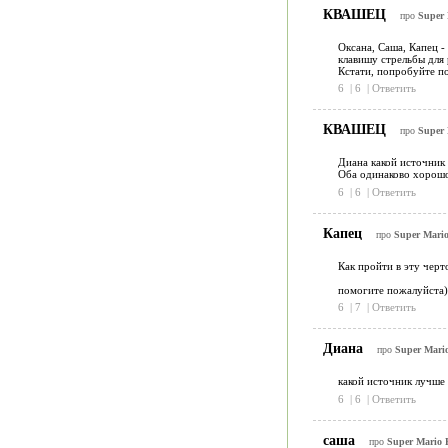
КВАШЕЦ
про
Super 
Оксана, Саша, Капец -
клавишу стрельбы для 
Кстати, попробуйте п
6
|
6
|
Ответить
КВАШЕЦ
про
Super 
Диана какой источник 
Оба одинаково хорошо
6
|
6
|
Ответить
Капец
про
Super Mario
Как пройти в эту черт
помогите пожалуйста)
6
|
7
|
Ответить
Диана
про
Super Mario
какой источник лучше 
6
|
6
|
Ответить
саша
про
Super Mario B