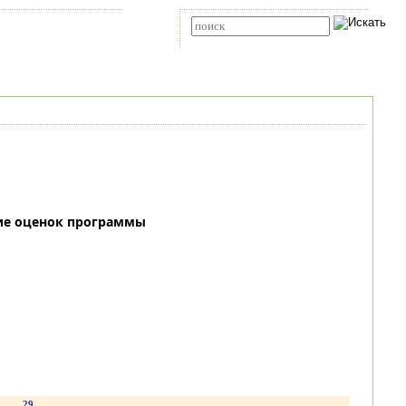
Карта сайта
RSS
Расширенный поиск
ие оценок программы
.
29