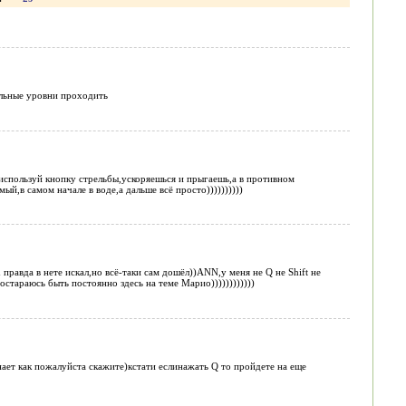
ельные уровни проходить
 используй кнопку стрельбы,ускоряешься и прыгаешь,а в противном
ый,в самом начале в воде,а дальше всё просто))))))))))
равда в нете искал,но всё-таки сам дошёл))ANN,у меня не Q не Shift не
остараюсь быть постоянно здесь на теме Марио))))))))))))
нает как пожалуйста скажите)кстати еслинажать Q то пройдете на еще