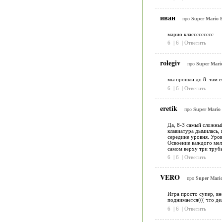
иван
про
Super Mario B
марио классссссссс
6
|
6
|
Ответить
rolegiv
про
Super Mario
мы прошли до 8. там е
6
|
6
|
Ответить
eretik
про
Super Mario 
Да, 8-3 самый сложный
клавиатура дымилась, 
середине уровня. Уро
Освоение каждого мелк
самом верху три трубы 
6
|
6
|
Ответить
VERO
про
Super Mario
Игра просто супер, вн
поднимается((( что де
6
|
6
|
Ответить