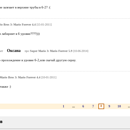
 залезает в верхние трубы в 6-2? :(
o Bros 3: Mario Forever 4.4
[15-01-2011]
 лабиринт в 6 уровне????)))
Оксана
вет
про
Super Mario 3: Mario Forever 5.9
[10-06-2014]
 прохождение в уровне 6-2,или скачай другую сериу.
Mario Bros 3: Mario Forever 4.4
[10-01-2011]
также :)
8
1
...
6
7
9
10
..
ыв