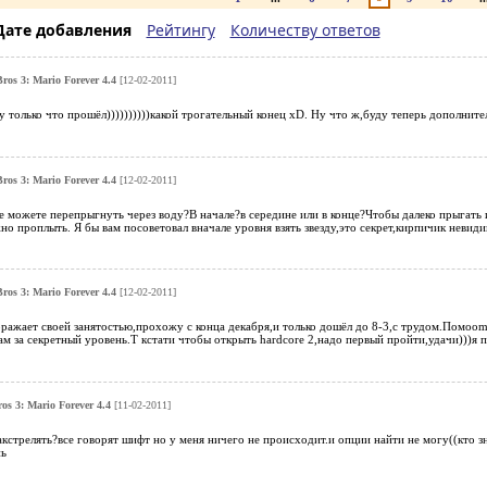
Дате добавления
Рейтингу
Количеству ответов
ros 3: Mario Forever 4.4
[12-02-2011]
у только что прошёл))))))))))какой трогательный конец xD. Ну что ж,буду теперь дополнит
ros 3: Mario Forever 4.4
[12-02-2011]
е можете перепрыгнуть через воду?В начале?в середине или в конце?Чтобы далеко прыгать
но проплыть. Я бы вам посоветовал вначале уровня взять звезду,это секрет,кирпичик невидим
ros 3: Mario Forever 4.4
[12-02-2011]
ражает своей занятостью,прохожу с конца декабря,и только дошёл до 8-3,с трудом.Помоom п
там за секретный уровень.Т кстати чтобы открыть hardcore 2,надо первый пройти,удачи)))я п
os 3: Mario Forever 4.4
[11-02-2011]
акстрелять?все говорят шифт но у меня ничего не происходит.и опции найти не могу((кто з
ь