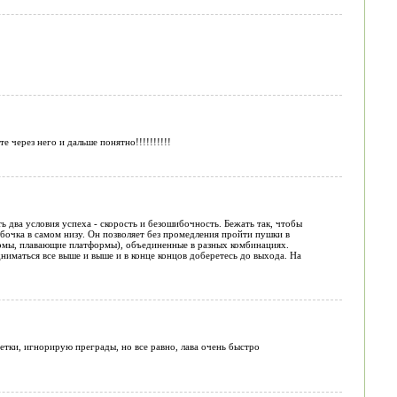
е через него и дальше понятно!!!!!!!!!!
 два условия успеха - скорость и безошибочность. Бежать так, чтобы
ибочка в самом низу. Он позволяет без промедления пройти пушки в
ормы, плавающие платформы), объединенные в разных комбинациях.
ниматься все выше и выше и в конце концов доберетесь до выхода. На
нетки, игнорирую преграды, но все равно, лава очень быстро