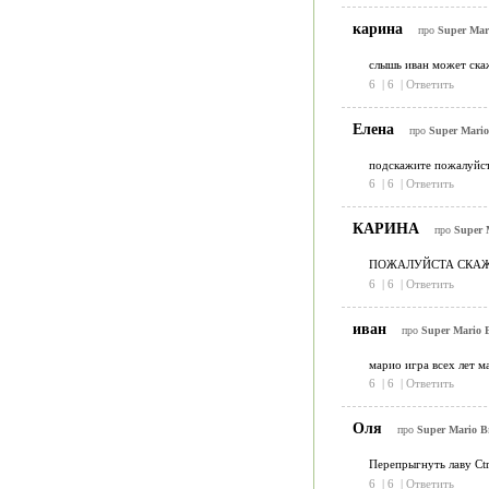
карина
про
Super Mari
слышь иван может ска
6
|
6
|
Ответить
Елена
про
Super Mario 
подскажите пожалуйста
6
|
6
|
Ответить
КАРИНА
про
Super M
ПОЖАЛУЙСТА СКАЖИ
6
|
6
|
Ответить
иван
про
Super Mario B
марио игра всех лет м
6
|
6
|
Ответить
Оля
про
Super Mario Br
Перепрыгнуть лаву Сtr
6
|
6
|
Ответить