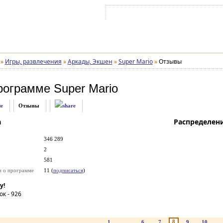
Войти на аккаунт
Зарегистрироваться
»
Игры, развлечения
»
Аркады, Экшен
»
Super Mario
»
Отзывы
рограмме
Super Mario
е
Отзывы
а
Распределен
346 289
2
581
и о программе
11 (
подписаться
)
у!
ок -
926
8
1
...
6
7
9
10
..