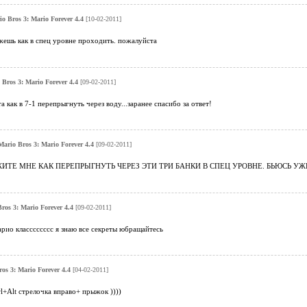
o Bros 3: Mario Forever 4.4
[10-02-2011]
жешь как в спец уровне проходить. пожалуйста
Bros 3: Mario Forever 4.4
[09-02-2011]
 как в 7-1 перепрыгнуть через воду...заранее спасибо за ответ!
ario Bros 3: Mario Forever 4.4
[09-02-2011]
ТЕ МНЕ КАК ПЕРЕПРЫГНУТЬ ЧЕРЕЗ ЭТИ ТРИ БАНКИ В СПЕЦ УРОВНЕ. БЬЮСЬ УЖЕ
ros 3: Mario Forever 4.4
[09-02-2011]
арио класссссссс я знаю все секреты юбращайтесь
os 3: Mario Forever 4.4
[04-02-2011]
l+Alt стрелочка вправо+ прыжок ))))