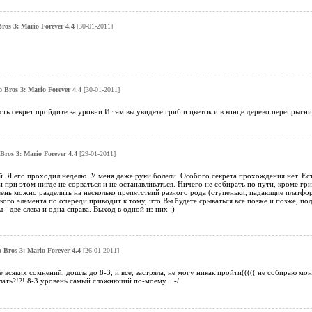
ros 3: Mario Forever 4.4
[30-01-2011]
 Bros 3: Mario Forever 4.4
[30-01-2011]
сть секрет пройдите за уровни.И там вы увидете гриб и цветок и в конце дерево перепрыгнит
Bros 3: Mario Forever 4.4
[29-01-2011]
. Я его проходил неделю. У меня даже руки болели. Особого секрета прохождения нет. Есть
и при этом нигде не сорваться и не останавливаться. Ничего не собирать по пути, кроме гр
вень можно разделить на несколько препятствий разного рода (ступеньки, падающие платф
ого элемента по очереди приводит к тому, что Вы будете срываться все позже и позже, под
- две слева и одна справа. Выход в одной из них :)
 Bros 3: Mario Forever 4.4
[26-01-2011]
е всяких сомнений, дошла до 8-3, и все, застряла, не могу никак пройти((((( не собираю мо
лать?!?! 8-3 уровень самый сложнючий по-моему...:-/