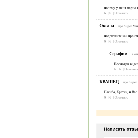
почему у меня марио не
6
|
6
|
Ответить
Оксана
про
Super Mari
подскажите как пройти
6
|
6
|
Ответить
Серафим
в от
Посмотри видео
6
|
6
|
Ответить
КВАШЕЦ
про
Super 
Пасиба, Еретик, и Вас 
6
|
6
|
Ответить
Написать отз