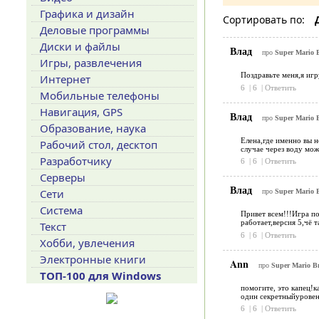
Графика и дизайн
Сортировать по:
Деловые программы
Диски и файлы
Влад
про
Super Mario B
Игры, развлечения
Поздравьте меня,я игр
Интернет
6
|
6
|
Ответить
Мобильные телефоны
Навигация, GPS
Влад
про
Super Mario B
Образование, наука
Елена,где именно вы н
Рабочий стол, десктоп
случае через воду мож
Разработчику
6
|
6
|
Ответить
Серверы
Влад
Сети
про
Super Mario B
Система
Привет всем!!!Игра по
работает,версия 5,чё 
Текст
6
|
6
|
Ответить
Хобби, увлечения
Электронные книги
Ann
про
Super Mario Br
ТОП-100 для Windows
помогите, это капец!к
один секретныйуровен
6
|
6
|
Ответить