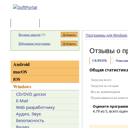
Программы
Статьи
Корзина закачек
(
0
)
Программы для Windows
Избранные программы
Отзывы о п
Категории
СКАЧАТЬ
Описани
Android
Общая статистик
macOS
iOS
Загрузок всего
Windows
Загрузок за сегодня
Кол-во комментариев
CD/DVD диски
Подписавшихся на новост
E-Mail
Оцените программ
Web разработчику
4.79
из 5, всего оцен
Аудио, Звук
Безопасность
Видео