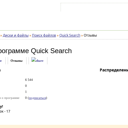
Войти на аккаунт
Зарегистрироваться
»
Диски и файлы
»
Поиск файлов
»
Quick Search
»
Отзывы
рограмме
Quick Search
е
Отзывы
а
Распределен
6 544
0
1
и о программе
0 (
подписаться
)
у!
ок -
17