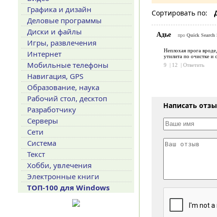
Графика и дизайн
Сортировать по:
Деловые программы
Диски и файлы
Адье
про
Quick Search 
Игры, развлечения
Неплохая прога вроде,
Интернет
утилита по очистке и 
Мобильные телефоны
9
|
12
|
Ответить
Навигация, GPS
Образование, наука
Рабочий стол, десктоп
Написать отз
Разработчику
Серверы
Сети
Система
Текст
Хобби, увлечения
Электронные книги
ТОП-100 для Windows