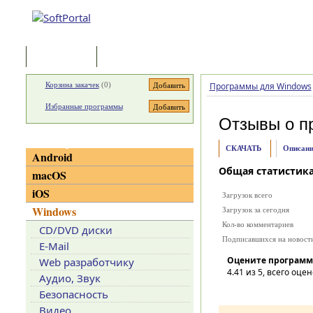
Программы
Статьи
Корзина закачек
(
0
)
Программы для Windows
Избранные программы
Отзывы о п
Категории
СКАЧАТЬ
Описани
Android
Общая статистик
macOS
iOS
Загрузок всего
Windows
Загрузок за сегодня
Кол-во комментариев
CD/DVD диски
Подписавшихся на новост
E-Mail
Оцените программ
Web разработчику
4.41
из 5, всего оцен
Аудио, Звук
Безопасность
Видео