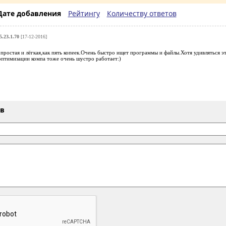
Дате добавления
Рейтингу
Количеству ответов
5.23.1.70
[17-12-2016]
простая и лёгкая,как пять копеек.Очень быстро ищет программы и файлы.Хотя удивляться э
оптимизации компа тоже очень шустро работает:)
ыв