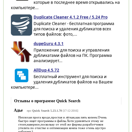
которые в последнее время открывались на
компьютере...
Duplicate Cleaner 4.1.2 Free / 5.24 Pro
Duplicate Cleaner - бесплатная программа
для поиска и удаления дубликатов всех
типов файлов: фото,...
dupeGuru 4.3.1
Приложение для поиска и управления
дубликатами файлов на ПК. Программа
анализирует...
AllDup 4.5.72
Бесплатный инструмент для поиска и
удаления дубликатов файлов на Вашем
компьютере...
Отзывы о программе Quick Search
Адье
про
Quick Search 5.23.1.70
[17-12-2016]
Неплохая прога вроде,простая и лёгкая,как пять копеек.Очень
быстро ищет программы и файлы.Хотя удивляться этому не
стоит,наверное,поскольку от этой же фирмы разработчиков
утилита по очистке и оптимизации компа тоже очень шустро
работает:)