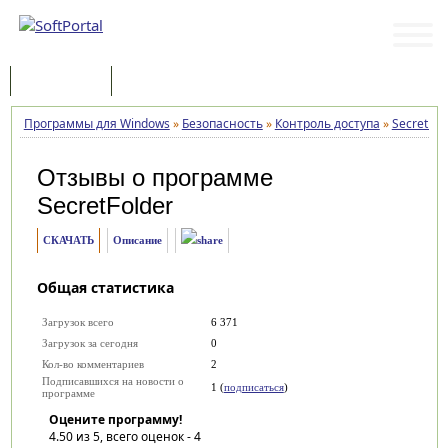
Программы
Статьи
Программы для Windows
»
Безопасность
»
Контроль доступа
»
SecretFol
Отзывы о программе
SecretFolder
СКАЧАТЬ
Описание
Общая статистика
Загрузок всего
6 371
Загрузок за сегодня
0
Кол-во комментариев
2
Подписавшихся на новости о
1 (
подписаться
)
программе
Оцените программу!
4.50
из 5, всего оценок -
4