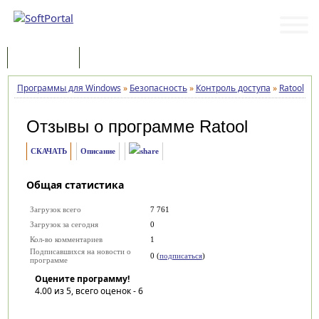
Программы
Статьи
Программы для Windows
»
Безопасность
»
Контроль доступа
»
Ratool
»
О
Отзывы о программе
Ratool
СКАЧАТЬ
Описание
Общая статистика
Загрузок всего
7 761
Загрузок за сегодня
0
Кол-во комментариев
1
Подписавшихся на новости о
0 (
подписаться
)
программе
Оцените программу!
4.00
из 5, всего оценок -
6