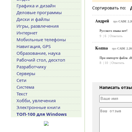
Графика и дизайн
Сортировать по:
Деловые программы
Диски и файлы
Aндрей
про
CADE 2.2
Игры, развлечения
Русского языка нет!
Интернет
9
|
6
|
Ответить
Мобильные телефоны
Навигация, GPS
Kozma
про
CADE 2.20
Образование, наука
При импорте файла .df
Рабочий стол, десктоп
8
|
10
|
Ответить
Разработчику
Серверы
Сети
Система
Написать отз
Текст
Хобби, увлечения
Электронные книги
ТОП-100 для Windows