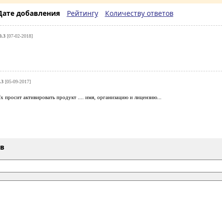
Дате добавления
Рейтингу
Количеству ответов
0.3
[07-02-2018]
.3
[05-09-2017]
x просит активировать продукт .... имя, организацию и лицензию...
ыв