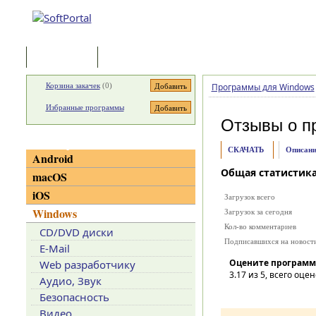
Программы
Статьи
Корзина закачек
(
0
)
Программы для Windows
Избранные программы
Отзывы о п
Категории
СКАЧАТЬ
Описани
Android
Общая статистик
macOS
iOS
Загрузок всего
Windows
Загрузок за сегодня
Кол-во комментариев
CD/DVD диски
Подписавшихся на новост
E-Mail
Оцените программ
Web разработчику
3.17
из 5, всего оцен
Аудио, Звук
Безопасность
Видео