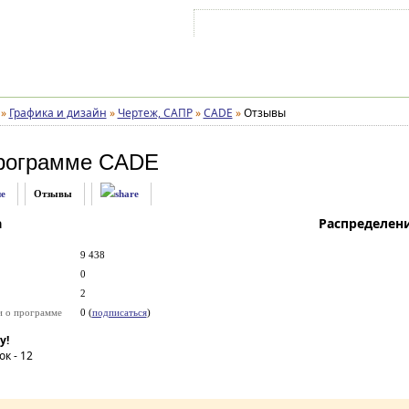
Войти на аккаунт
Зарегистрироваться
»
Графика и дизайн
»
Чертеж, САПР
»
CADE
»
Отзывы
рограмме
CADE
е
Отзывы
а
Распределен
9 438
0
2
и о программе
0 (
подписаться
)
у!
ок -
12