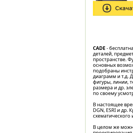
CADE
- бесплатн
деталей, предме
пространстве. Ф
основных возможн
подобраны инстр
диаграмм и т.д. 
фигуры, линии, т
размера и др. э
по своему усмот
В настоящее вре
DGN, ESRI и др. 
схематического 
В целом же можн
проектирования 