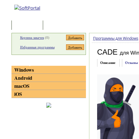
Программы
Статьи
Корзина закачек
(
0
)
Программы для Windows
Избранные программы
CADE
для Wi
Категории
Описание
Отзывы
Windows
Android
macOS
iOS