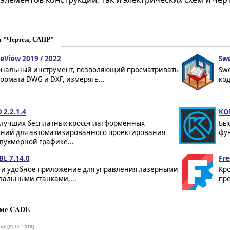
а "Чертеж, САПР"
eView 2019 / 2022
Swe
нальный инструмент, позволяющий просматривать
Sw
рмата DWG и DXF, измерять...
код
 2.2.1.4
КО
 лучших бесплатных кросс-платформенных
Быс
ний для автоматизированного проектирования
фу
двухмерной графике...
L 7.14.0
Fre
и удобное приложение для управления лазерными
Кр
вальными станками,...
пре
мме CADE
0.3
[07-02-2018]