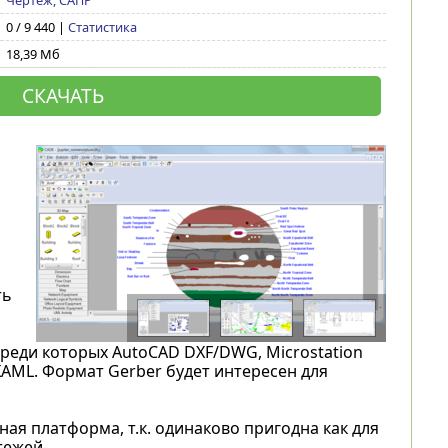
Чертеж, САПР
0 / 9 440 |
Статистика
18,39 Мб
СКАЧАТЬ
ть
реди которых AutoCAD DXF/DWG, Microstation
 XAML. Формат Gerber будет интересен для
ая платформа, т.к. одинаково пригодна как для
тежей.