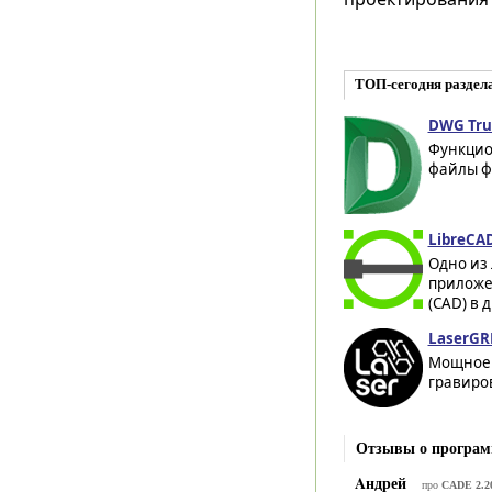
ТОП-сегодня раздел
DWG Tru
Функцио
файлы фо
LibreCAD
Одно из
приложе
(CAD) в 
LaserGRB
Мощное 
гравиро
Отзывы о програ
Aндрей
про
CADE 2.2