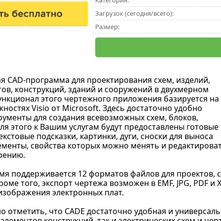
Категория:
Загрузок (сегодня/всего):
Размер:
ая CAD-программа для проектирования схем, изделий,
тов, конструкций, зданий и сооружений в двухмерном
ункционал этого чертежного приложения базируется на
остях Visio от Microsoft. Здесь достаточно удобно
ументы для создания всевозможных схем, блоков,
Для этого к Вашим услугам будут предоставлены готовые
екстовые подсказки, картинки, дуги, сноски для выноса
лементы, свойства которых можно менять и редактирова
рению.
мя поддерживается 12 форматов файлов для проектов, с
Кроме того, экспорт чертежа возможен в EMF, JPG, PDF и
изображения электронных плат.
о отметить, что CADE достаточно удобная и универсальн
элементов конструкций, так и электрических схем и чер