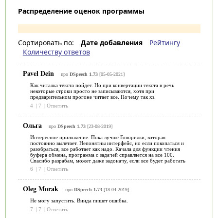
Распределение оценок программы
Сортировать по:
Дате добавления
Рейтингу
Количеству ответов
Pavel Dein
про
DSpeech 1.73
[05-05-2021]
Как читалка текста пойдет. Но при конвертации текста в речь
некоторые строки просто не записываются, хотя при
предварительном прогоне читает все. Почему так хз.
4
|
7
|
Ответить
Ольга
про
DSpeech 1.73
[23-08-2019]
Интересное приложение. Пока лучше Говорилки, которая
постоянно вылетает. Непонятны интерфейс, но если покопаться и
разобраться, все работает как надо. Качала для функции чтения
буфера обмена, программа с задачей справляется на все 100.
Спасибо разрабам, может даже задоначу, если все будет работать
6
|
7
|
Ответить
Oleg Morak
про
DSpeech 1.73
[18-04-2019]
Не могу запустить. Винда пишет ошибка.
7
|
7
|
Ответить