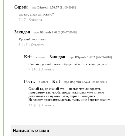
Сергей
про
DSpeech 1.70.77
[11-09-2018]
скачал, а как запустить?
7
|
7
|
Ответить
Закидон
про
DSpeech 1.62.2
[15-07-2016]
Русский не читает
8
|
13
|
Ответить
Krit
Закидон
в ответ
про
DSpeech 1.62.2
[26-09-2016]
Скачай русский голос и будет тебе читать на русском.
7
|
16
|
Ответить
Гость
Krit
в ответ
про
DSpeech 1.64.3
[29-10-2017]
Скачай то, да скачай это ... нельзя что ли сделать
программу так, чтобы после установки уже ничего
докачивать не нужно было, бери и пользуйся.
Не умеют программы делать пусть и не берутся значит
13
|
6
|
Ответить
Написать отзыв