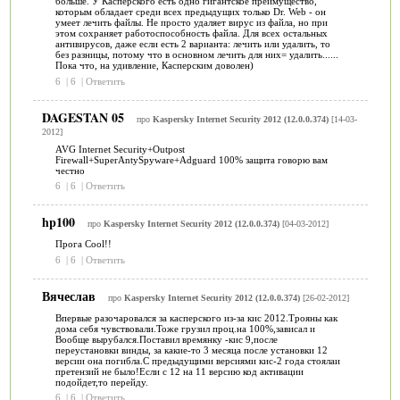
больше. У Касперского есть одно гигантское преимущество,
которым обладает среди всех предыдущих только Dr. Web - он
умеет лечить файлы. Не просто удаляет вирус из файла, но при
этом сохраняет работоспособность файла. Для всех остальных
антивирусов, даже если есть 2 варианта: лечить или удалить, то
без разницы, потому что в основном лечить для них= удалить......
Пока что, на удивление, Касперским доволен)
6
|
6
|
Ответить
DAGESTAN 05
про
Kaspersky Internet Security 2012 (12.0.0.374)
[14-03-
2012]
AVG Internet Security+Outpost
Firewall+SuperAntySpyware+Adguard 100% защита говорю вам
честно
6
|
6
|
Ответить
hp100
про
Kaspersky Internet Security 2012 (12.0.0.374)
[04-03-2012]
Прога Cool!!
6
|
6
|
Ответить
Вячеслав
про
Kaspersky Internet Security 2012 (12.0.0.374)
[26-02-2012]
Впервые разочаровался за касперского из-за кис 2012.Трояны как
дома себя чувствовали.Тоже грузил проц.на 100%,зависал и
Вообще вырубался.Поставил времянку -кис 9,после
переустановки винды, за какие-то 3 месяца после установки 12
версии она погибла.С предыдущими версиями кис-2 года стоялаи
претензий не было!Если с 12 на 11 версию код активации
подойдет,то перейду.
6
|
6
|
Ответить