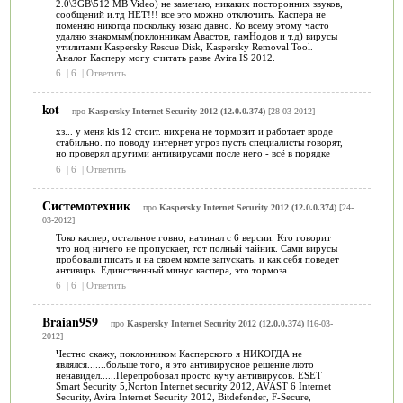
2.0\3GB\512 MB Video) не замечаю, никаких посторонних звуков,
сообщений и.тд НЕТ!!! все это можно отключить. Каспера не
поменяю никогда поскольку юзаю давно. Ко всему этому часто
удаляю знакомым(поклонникам Авастов, гамНодов и т.д) вирусы
утилитами Kaspersky Rescue Disk, Kaspersky Removal Tool.
Аналог Касперу могу считать разве Avira IS 2012.
6
|
6
|
Ответить
kot
про
Kaspersky Internet Security 2012 (12.0.0.374)
[28-03-2012]
хз... у меня kis 12 стоит. нихрена не тормозит и работает вроде
стабильно. по поводу интернет угроз пусть специалисты говорят,
но проверял другими антивирусами после него - всё в порядке
6
|
6
|
Ответить
Системотехник
про
Kaspersky Internet Security 2012 (12.0.0.374)
[24-
03-2012]
Токо каспер, остальное говно, начинал с 6 версии. Кто говорит
что нод ничего не пропускает, тот полный чайник. Сами вирусы
пробовали писать и на своем компе запускать, и как себя поведет
антивирь. Единственный минус каспера, это тормоза
6
|
6
|
Ответить
Braian959
про
Kaspersky Internet Security 2012 (12.0.0.374)
[16-03-
2012]
Честно скажу, поклонником Касперского я НИКОГДА не
являлся.......больше того, я это антивирусное решение люто
ненавидел......Перепробовал просто кучу антивирусов. ESET
Smart Security 5,Norton Internet security 2012, AVAST 6 Internet
Security, Avira Internet Security 2012, Bitdefender, F-Secure,