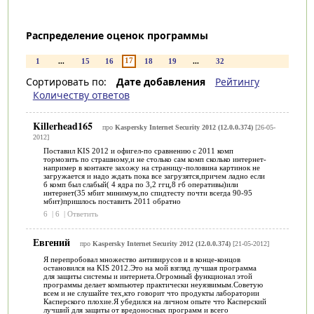
Распределение оценок программы
17
1
...
15
16
18
19
...
32
Сортировать по:
Дате добавления
Рейтингу
Количеству ответов
Killerhead165
про
Kaspersky Internet Security 2012 (12.0.0.374)
[26-05-
2012]
Поставил KIS 2012 и офигел-по сравнению с 2011 комп
тормозить по страшному,и не столько сам комп сколько интернет-
например в контакте захожу на страницу-половина картинок не
загружается и надо ждать пока все загрузятся,причем ладно если
б комп был слабый( 4 ядра по 3,2 ггц,8 гб оперативы)или
интернет(35 мбит минимум,по спидтесту почти всегда 90-95
мбит)пришлось поставить 2011 обратно
6
|
6
|
Ответить
Евгений
про
Kaspersky Internet Security 2012 (12.0.0.374)
[21-05-2012]
Я перепробовал множество антивирусов и в конце-концов
остановился на KIS 2012.Это на мой взгляд лучшая программа
для защиты системы и интернета.Огромный функционал этой
программы делает компьютер практически неуязвимым.Советую
всем и не слушайте тех,кто говорит что продукты лаборатории
Касперского плохие.Я убедился на личном опыте что Касперский
лучший для защиты от вредоносных программ и всего