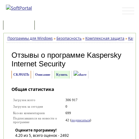
Программы
Статьи
Программы для Windows
»
Безопасность
»
Комплексная защита
»
Kasper
Отзывы о программе
Kaspersky
Internet Security
СКАЧАТЬ
Описание
Купить
Общая статистика
Загрузок всего
306 917
Загрузок за сегодня
0
Кол-во комментариев
699
Подписавшихся на новости о
42 (
подписаться
)
программе
Оцените программу!
4.20
из 5, всего оценок -
2492