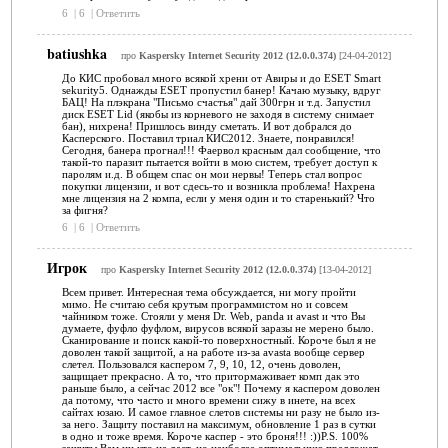
6
|
6
|
Ответить
batiushka
про
Kaspersky Internet Security 2012 (12.0.0.374)
[24-04-2012]
До КИС пробовал много всякой хрени от Авиры и до ESET Smart
sekurity5. Однажды ESET пропустил банер! Качаю музыку, вдруг
БАЦ! На плэкрана "Письмо счастья" дай 300грн и т.д. Запустил
диск ESET Lid (якобы из корневого не заходя в систему снимает
бан), нихрена! Пришлось винду сметать. И вот добрался до
Касперского. Поставил триал КИС2012. Знаете, понравился!
Сегодня, банера прогнал!!! Фаервол красным дал сообщение, что
такой-то паразит пытается войти в мою систем, требует доступ к
паролям и.д. В общем спас он мои нервы! Теперь стал вопрос
покупки лицензии, и вот сдесь-то и возникла проблема! Нахрена
мне лицензия на 2 компа, если у меня один и то старенький? Что
за фигня?
6
|
6
|
Ответить
Игрок
про
Kaspersky Internet Security 2012 (12.0.0.374)
[13-04-2012]
Всем привет. Интересная тема обсуждается, ни могу пройти
мимо. Не считаю себя крутым программистом но и совсем
чайником тоже. Стояли у меня Dr. Web, panda и avast и что Вы
думаете, фуфло фуфлом, вирусов всякой заразы не мерено было.
Сканирование и поиск какой-то поверхностный. Короче был я не
доволен такой защитой, а на работе из-за avasta вообще сервер
слетел. Пользовался каспером 7, 9, 10, 12, очень доволен,
защищает прекрасно. А то, что притормаживает комп дак это
раньше было, а сейчас 2012 все "ок"! Почему я каспером доволен
да потому, что часто и много времени сижу в инете, на всех
сайтах юзаю. И самое главное слетов системы ни разу не было из-
за него. Защиту поставил на максимум, обновление 1 раз в сутки
в одно и тоже время. Короче каспер - это броня!!! :))P.S. 100%