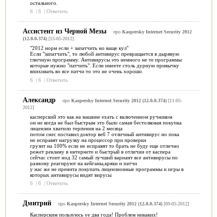
остального.
6
|
6
|
Ответить
Ассистент из Черной Мезы
про
Kaspersky Internet Security 2012
(12.0.0.374)
[15-05-2012]
"2012 норм если + запатчить но ваще кул"
Если "запатчить", то любой антивирус превращается в дырявую
глючную программу. Антивирусы это немного не те программы
которые нужно "патчить". Если имеете столь дурную привычку
впихивать во все патчи то это не очень хорошо.
6
|
6
|
Ответить
Александр
про
Kaspersky Internet Security 2012 (12.0.0.374)
[11-05-
2012]
касперский это как на машине ехать с включенном ручником
он не когда не был быстрым это было самая бестолковая покупка
лицензии хватило терпения на 2 месяца
потом снес поставил доктор веб 7 отличный антивирус но пока
не исправят нагрузку на процессор при проверки
грузит на 100% если не исправят то брать не буду еще отлично
режет рекламу в интернете и быстрый в отличии от каспера
сейчас стоит нод 32 самый лучший вариант все антивирусы по
разному реагируют на кейганы,кряки и патчи
у нас же не пренита покупать лицензионные программы и игры в
которых антивирусы видят вирусы
6
|
6
|
Ответить
Дмитрий
про
Kaspersky Internet Security 2012 (12.0.0.374)
[09-05-2012]
Касперским пользуюсь уе два года! Проблем никаких!