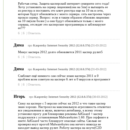
Рабочая сетка. Защита-касперский интернет секюрити сего года!
Хочу установить на сервер лицензию(она на 5пк) и вытащить ее
из реестра и поставить это ключ реестра еще на 10 пк в сети,
которые будут обновляться с моего сервера. сеть настроена через
прокси сервер. Вопрос: если я таким образом обновлю лицензию
на 10 пк(или более:) а они будут обновляться только с моего
сервака, отследят это касперские программеры и заблокируют
ее???
6
|
6
|
Ответить
Дима
про
Kaspersky Internet Security 2012 (12.0.0.374)
[31-03-2012]
Минус каспера 2012 долго обновляется 2011 каспер рулит5
6
|
6
|
Ответить
Дима
про
Kaspersky Internet Security 2012 (12.0.0.374)
[31-03-2012]
Слабоват ещё нимного сам сейчас юзаю каспера 2011 и 0
проблем всем советую на каспере 6 лет и 0 вирусов я програмист
6
|
6
|
Ответить
Игорь
про
Kaspersky Internet Security 2012 (12.0.0.374)
[30-03-2012]
Сижу на каспере с 5 версии сейчас на 2012 и что такое каспер
знаю хорошо. Настроил на максимальную агресивность отключил
все уведомления и звуки, включил антибанер, к всему этому
установил прогу для блокировки рекламы AdGuard + каспер
подружился с установленым Malwarebytes 1.60. При серфинге в
инете AdGuard часто блокирует опасные сайты. Сколько не
проверял ноут прогой Malwarebytes она ничего никогда не
находит вывод каспер рулит. Роботу каспера на ноуте(C2D