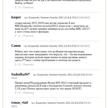
защиты Вам ни кто не даст, но наиболее оптимальную предложат.
Выбор за Вами!
6
|
6
|
Ответить
kasper
про
Kaspersky Internet Security 2012 (12.0.0.374)
[12-04-2012]
ставил каспер 2011,2010.они жутко тормозят.А вот
КИС(Kaspersky internet security)2012 норм если + запатчить но
ваще кул))!! думаю никакие анивирусы не достойна КИС 2012!!
у него очень много функции.
6
|
6
|
Ответить
Санек
про
Kaspersky Internet Security 2012 (12.0.0.374)
[07-04-2012]
Ребята, вот что я вам скажу эти долбаные касперские,ноды,
авасты нам сами закидывают эти вирусы, что - бы мы нормальные
пацаны, которые купили наши компы за наши кровные деньги
здесь е**лись с этими проблемами и платили им деньги.
6
|
6
|
Ответить
Sashulka567
про
Kaspersky Internet Security 2012 (12.0.0.374)
[03-04-
2012]
Привет всем!Поддерживаю Игоря KIS 2012 отличный продукт и
антибанер неплохой.И ещё я бы выделил Comodo internet security
5.10,а вот Norton пропускает даже то что видит AVAST!
6
|
6
|
Ответить
tomas_vlad
про
Kaspersky Internet Security 2012 (12.0.0.374)
[03-04-
2012]