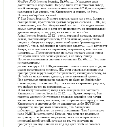
McaFee, AVG Internet Security, Dr.Web........У каждого свои
достоинства и недостатки. Передо мной стоял тяжелый выбор,
какой антивирус мне поставить окончательно??? Я до последнего
надеялся и был уверен, что Касперского я ставить не буду.
Почему выбор был тяжелый:
У Eset Smart Security 5 много плюсов. такие как очень быстрое
сканирование, практически нулевая загрузка системы......НО, он,
к сожалению, какой-то безучастный что ли......Он видит только
самые частые вирусы, и если его не настроить на максимальный
уровень защиты, то он, увы, не на многое способен.......
Avira Internet Security 2012 - очень хороший продукт, высокий
детект, высокая оперативность, НО он меня однажды очень
подвел - обнаружил вирус, вывел сообщение "рекомендуется
удалить", что я, собственно и поспешил сделать..........и вот вдруг
Авира, ни о чем меня не спрашивая, закрывается, комп виснет
намертво.......После нескольких попыток перезагрузки я понял,
что кроме как в безопасном режиме, я не спасу Винду........
После восстановления системы я установил Dr. Web.......Что мне
не понравилось:
да, он сканирует ОЧЕНЬ досконально хотя и очень долго, да, он
может восстановить систему, НО, если остальные антивирусы
при пропуске вируса могут "исправиться", сканируя систему, то
Dr. Web не может этого сделать, у него хиловатый детект....
Про остальные антивирусы говорить не буду, но Bitdefender
очень хорош, хотя он как Нортон - тащит в карантин сразу все,
что найдет, почти не спрашивая..........
И вот наступил момент, когда я все-таки решился поставить
Касперского Internet Security 2012.........Ну,что говорить, был
приятно удивлен) Он тормозов прошлых версий в нем почти
ничего не осталось, все летает, чисто практически присутствия
Касперского в системе либо не ощущается, либо ПОЧТИ не
ощущается, но при этом понимаешь, что Касперский
работает........действует он очень оперативно. Такой антивирус
надо УМЕТЬ настраивать) Главное, что если его правильно
настроить, то возникает ощущение, чьл комп за практически
непрошибаемой стеной, которая не то, что вирусню не
пропустит, но еще и пинка ей под зад даст, чтоб не совалась