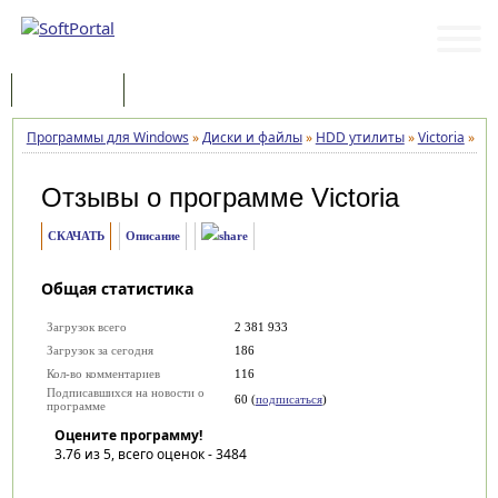
Программы
Статьи
Программы для Windows
»
Диски и файлы
»
HDD утилиты
»
Victoria
»
От
Отзывы о программе
Victoria
СКАЧАТЬ
Описание
Общая статистика
Загрузок всего
2 381 933
Загрузок за сегодня
186
Кол-во комментариев
116
Подписавшихся на новости о
60 (
подписаться
)
программе
Оцените программу!
3.76
из 5, всего оценок -
3484