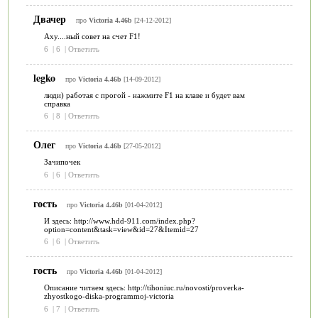
Двачер
про
Victoria 4.46b
[24-12-2012]
Аху....ный совет на счет F1!
6
|
6
|
Ответить
legko
про
Victoria 4.46b
[14-09-2012]
люди) работая с прогой - нажмите F1 на клаве и будет вам
справка
6
|
8
|
Ответить
Олег
про
Victoria 4.46b
[27-05-2012]
Зачипочек
6
|
6
|
Ответить
гость
про
Victoria 4.46b
[01-04-2012]
И здесь: http://www.hdd-911.com/index.php?
option=content&task=view&id=27&Itemid=27
6
|
6
|
Ответить
гость
про
Victoria 4.46b
[01-04-2012]
Описание читаем здесь: http://tihoniuc.ru/novosti/proverka-
zhyostkogo-diska-programmoj-victoria
6
|
7
|
Ответить