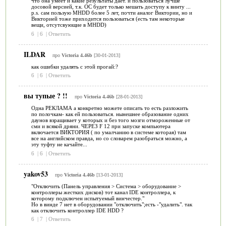
что она умеет и какие результаты дает. и пользоваться лучше
досовой версией, т.к. ОС будет только мешать доступу к винту ...
p.s. сам пользую MHDD более 5 лет, почти аналог Виктории, но и
Викторией тоже приходится пользоваться (есть там некоторые
вещи, отсутсвующие в MHDD)
6
|
6
|
Ответить
ILDAR
про
Victoria 4.46b
[30-01-2013]
как ошибки удалять с этой прогай:?
6
|
6
|
Ответить
вы тупые ? !!
про
Victoria 4.46b
[28-01-2013]
Одна РЕКЛАМА а конкретно можете описать то есть разложить
по полочкам- как ей пользоваться. нынешнее образование одних
даунов взращивает у которых и без того мозги отмороженные от
сми и всякой дряни. ЧЕРЕЗ F 12 при запуске компьютера
включается ВИКТОРИЯ ( по умалчанию в системе которая) там
все на английском правда, но со словарем разобраться можно, а
эту туфту не качайте...
6
|
6
|
Ответить
yakov53
про
Victoria 4.46b
[13-01-2013]
"Отключить (Панель управления > Система > оборудование >
контроллеры жестких дисков) тот канал IDE контроллера, к
которому подключен испытуемый винчестер."
Но в винде 7 нет в оборудовании "отключить";есть -"удалить". так
как отключить контроллер IDE HDD ?
6
|
7
|
Ответить