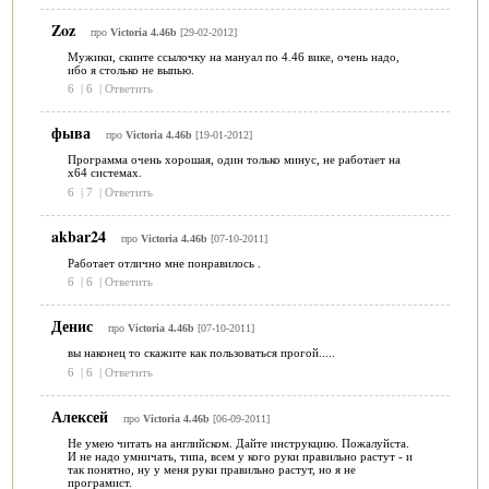
Zoz
про
Victoria 4.46b
[29-02-2012]
Мужики, скинте ссылочку на мануал по 4.46 вике, очень надо,
ибо я столько не выпью.
6
|
6
|
Ответить
фыва
про
Victoria 4.46b
[19-01-2012]
Программа очень хорошая, один только минус, не работает на
х64 системах.
6
|
7
|
Ответить
akbar24
про
Victoria 4.46b
[07-10-2011]
Работает отлично мне понравилось .
6
|
6
|
Ответить
Денис
про
Victoria 4.46b
[07-10-2011]
вы наконец то скажите как пользоваться прогой.....
6
|
6
|
Ответить
Алексей
про
Victoria 4.46b
[06-09-2011]
Не умею читать на английском. Дайте инструкцию. Пожалуйста.
И не надо умничать, типа, всем у кого руки правильно растут - и
так понятно, ну у меня руки правильно растут, но я не
програмист.