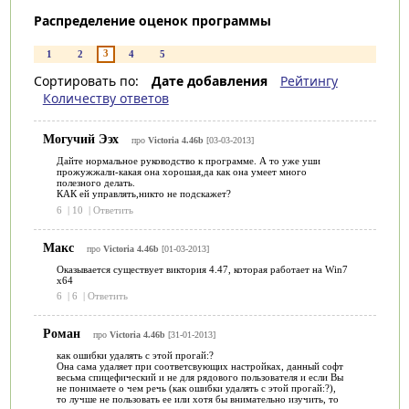
Распределение оценок программы
3
1
2
4
5
Сортировать по:
Дате добавления
Рейтингу
Количеству ответов
Могучий Ээх
про
Victoria 4.46b
[03-03-2013]
Дайте нормальное руководство к программе. А то уже уши
прожужжали-какая она хорошая,да как она умеет много
полезного делать.
КАК ей управлять,никто не подскажет?
6
|
10
|
Ответить
Макс
про
Victoria 4.46b
[01-03-2013]
Оказывается существует виктория 4.47, которая работает на Win7
x64
6
|
6
|
Ответить
Роман
про
Victoria 4.46b
[31-01-2013]
как ошибки удалять с этой прогай:?
Она сама удаляет при соответсвующих настройках, данный софт
весьма спицефический и не для рядового пользователя и если Вы
не понимаете о чем речь (как ошибки удалять с этой прогай:?),
то лучше не пользовать ее или хотя бы внимательно изучить, то