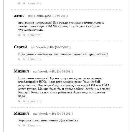
6
|
6
|
Ответить
алекс
про
Victoria 4.46b
[16-08-2011]
программа прекрасная! Вот только умников в комментариях
хватает. позавчера в DANDY С азартом играли а сегодня
уууу..грамотные.
6
|
6
|
Ответить
Сергей
про
Victoria 4.46b
[08-07-2011]
Программа сложная-но действительно помогает при ошибках!
6
|
6
|
Ответить
Михаил
про
Victoria 4.46b
[01-04-2011]
Программа стоящая. Однако документацию писал человек,
влюблённый в HDD, и для него многие вещи "сами собой
разумеются". Ночью разбуди и спроси, что такое LBA или DMA,
ответ тут же. Можно было бы и поподробнее, особенно в части
Remap и Restore как с ними работать? Здесь ведь осторожно
надо...
6
|
6
|
Ответить
Михаил
про
Victoria 4.46b
[01-04-2011]
Хорошая программа, умная. Для таких же.
6
|
6
|
Ответить