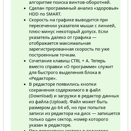
алгоритме поиска винтов-оборотней.
Сделан программный анализ «здоровья»
HDD по SMART.
Скорость на графике выводится при
пересечении указателя мыши с линией,
плюс-минус некоторый допуск. Если
указатель далеко от графика —
отображается максимальная
зарегистрированная скорость по уже
построенным точкам.
Сочетание клавиш CTRL + A. Теперь
вместо справки «О программе» служит
для быстрого выделения блока в
«Редакторе».
В редакторе появились кнопки
сохранения содержимого в файл
(Download) и загрузки в редактор данных
из файла (Upload). Файл может быть
размером до 64 кб, но при попытке
записи из редактора на диск — запишется
только один сектор, номер которого
указан в редакторе.
При перезаписи сектора в редакторе —