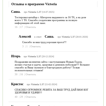
Отзывы о программе Victoria
Саша.
про
Victoria 5.37
[14-07-2025]
Тестировал китайца с Aliexpress выданного за 16 Тб, а на деле
всего 1 Тб. Спасибо создателям программы за полную
информацию об этой лаже.
16
|
17
|
Ответить
Алексей
Саша.
в ответ
про
Victoria 5.37
[28-01-2026]
Спасибо за ваш труд,хорошая прога!!!
3
|
1
|
Ответить
Игорь
про
Victoria 5.37
[20-12-2024]
Поздравляю коллектив сайта с наступающим Новым Годом,
желаю счастья и удачи, здоровья и денежек побольше!!! Большое
спасибо за Вашу нужную и благородную работу! Только
положительных отзывов!
30
|
16
|
Ответить
Кристос
про
Victoria 5.37
[15-02-2024]
СПАСИБО ОГРОМНОЕ РЕБЯТА ЗА ВАШ ТРУД ДАЙ ВАМ БОГ
ЗДОРОВЬЯ И УДАЧИ!!!
40
|
29
|
Ответить