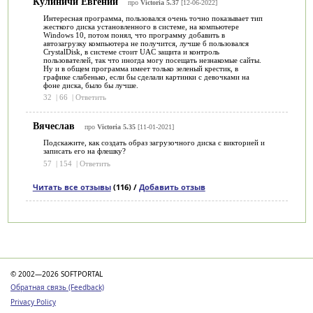
Кулиничи Евгений
про
Victoria 5.37
[12-06-2022]
Интересная программа, пользовался очень точно показывает тип
жесткого диска установленного в системе, на компьютере
Windows 10, потом понял, что программу добавить в
автозагрузку компьютера не получится, лучше б пользовался
CrystalDisk, в системе стоит UAC защита и контроль
пользователей, так что иногда могу посещать незнакомые сайты.
Ну и в общем программа имеет только зеленый крестик, в
графике слабенько, если бы сделали картинки с девочками на
фоне диска, было бы лучше.
32
|
66
|
Ответить
Вячеслав
про
Victoria 5.35
[11-01-2021]
Подскажите, как создать образ загрузочного диска с викторией и
записать его на флешку?
57
|
154
|
Ответить
Читать все отзывы
(116) /
Добавить отзыв
Категории
© 2002—2026 SOFTPORTAL
Обратная связь (Feedback)
Privacy Policy