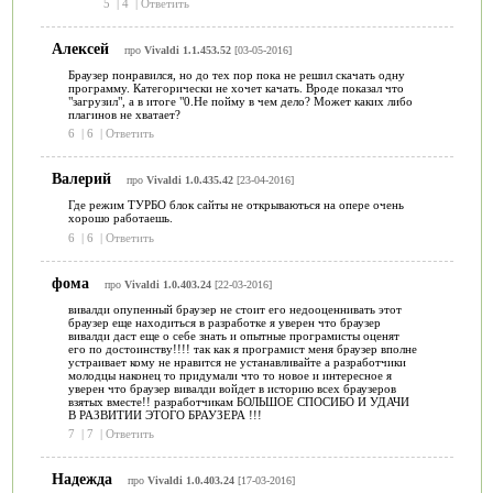
5
|
4
|
Ответить
Алексей
про
Vivaldi 1.1.453.52
[03-05-2016]
Браузер понравился, но до тех пор пока не решил скачать одну
программу. Категорически не хочет качать. Вроде показал что
"загрузил", а в итоге "0.Не пойму в чем дело? Может каких либо
плагинов не хватает?
6
|
6
|
Ответить
Валерий
про
Vivaldi 1.0.435.42
[23-04-2016]
Где режим ТУРБО блок сайты не открываються на опере очень
хорошо работаешь.
6
|
6
|
Ответить
фома
про
Vivaldi 1.0.403.24
[22-03-2016]
вивалди опупенный браузер не стоит его недооценнивать этот
браузер еще находиться в разработке я уверен что браузер
вивалди даст еще о себе знать и опытные програмисты оценят
его по достоинству!!!! так как я програмист меня браузер вполне
устраивает кому не нравится не устанавливайте а разработчики
молодцы наконец то придумали что то новое и интересное я
уверен что браузер вивалди войдет в историю всех браузеров
взятых вместе!! разработчикам БОЛЬШОЕ СПОСИБО И УДАЧИ
В РАЗВИТИИ ЭТОГО БРАУЗЕРА !!!
7
|
7
|
Ответить
Надежда
про
Vivaldi 1.0.403.24
[17-03-2016]