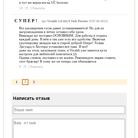
и тут же вернулся на UC browser.
10
|
9
|
Ответить
С У П Е Р !
про
Vivaldi 1.0.162.9 Tech Preview 3
[07-06-2015]
Все расширения гугла давно устанавливаются! Но для их
нагромождения я лично оставил себе хром.
Вивальди же поставил ОСНОВНЫМ. Для работы и отдыха
каждый день. В нём и так уже есть все удобства. Включая
группировку вкладок как в старой доброй Опере! Только
Эдгуард и Хостери установил всё-таки. И всё!
даже на этом, начальном этапе, в Vivaldi уже имеется куча
настроек для любителей повозиться.)))
Одним словом, поставил и не жалею. Рекомендую людям ставить
этот браузер! К тому же он теперь сам обновляется.
8
|
8
|
Ответить
2
1
3
Написать отзыв