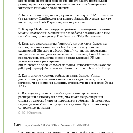
хромовские настройки типа возможности задать наименьший
размер шрифта на страничках или возможность блокировать
загрузку плагинов с белым списком.
2. Кстати о плагинах, не поддерживаются старые NPAPI-плагины
(в отличие от CentBrowser или нашего Яндекс.Браузера), так что
ничего кроме Flash Player под ним не работает.
3. Браузер Vivaldi нестандартно работает с закладками, поэтому
многие хромовские расширения для работы с закладками с ним
не работают, ну например FreshStart или Tidy Bookmarks.
4. Если загрузка странички "зависла", как это часто бывает на
некоторых новостных сайтах (особенно после установки
расширений Ghostery и uBlock Origin), то кнопка прерывания
загрузки перестаёт действовать, как в хромоподобной Opera, и
перезагрузить страничку можно только клавишей F5 или
установив такое расширение:
https://chrome.google.com/webstore/detail/reload/fcofhoajikoooeon
gdbjbgnjpmgehgja?utm_source=chrome-app-launcher-info-dialog
5. Как и многие хромоподобные поделки браузер Vivaldi
достаточно требователен к памяти и не надо, ребята, питать
иллюзии, что он сможет заменить старенькую престовскую Opera
12.17.
6. В процессе установки необходимых мне хромовских
расширений я столкнулся с тем, что кнопочки расширений
справа от адресной строки переставали работать. Приходилось
перезапускать Vivaldi и продолжать дальше. Ну это они наверно
со временем поправят...
9
|
9
|
Ответить
Lux
про
Vivaldi 1.0.257.3 Tech Preview 4
[10-09-2015]
Слишком нишевая программа. На очень её любителя. Попробовал