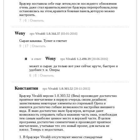
Браузер поставила себе еще летом,после последнего обновления
очень даже стал нравиться,многие браузеры перепробовала,пока
остановилась на этом,нравится боковая панель,которую можно
настроить.
7
|
6
|
Ответить
Weny
про
Vivaldi 1.0.344.37
[03-01-2016]
Сырая какашка. Тупит и глючит
9
|
17
|
Ответить
я
Weny
в ответ
про
Vivaldi 1.2.490.39
[20-06-2016]
может и сырая. да только вот уже сейчас круче, быстрее и
удобнее т. н. Оперы.
6
|
8
|
Ответить
Константин
про
Vivaldi 1.0.303.52
[28-11-2015]
Браузер Vivaldi версии 1.0.303.52 (Beta) производит достаточно
приятное впечатление в первую очередь своим дизайном:
заимствованы некоторые элементы из старенькой Opera и
имеются достаточно гибкие возможности настройки внешнего
вида. Я знаю достаточно мало браузеров, которые дают
возможность отправить табы в нижнюю часть окна, освобождая
тем самым наиболее ценное место в верхней части. В целом
программа достаточно симпатичная и производит приятное
впечатление, учитывая что это новый проект, для начала не
плохо. Теперь о недостатках.
1. В браузере Vivaldi отсутствуют многие стандартные