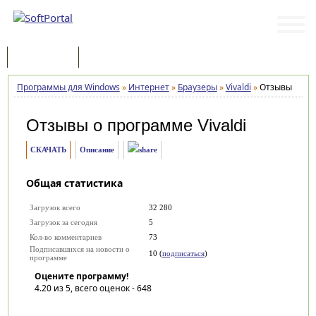
Программы
Статьи
Программы для Windows
»
Интернет
»
Браузеры
»
Vivaldi
»
Отзывы
Отзывы о программе
Vivaldi
СКАЧАТЬ
Описание
Общая статистика
Загрузок всего
32 280
Загрузок за сегодня
5
Кол-во комментариев
73
Подписавшихся на новости о
10 (
подписаться
)
программе
Оцените программу!
4.20
из 5, всего оценок -
648