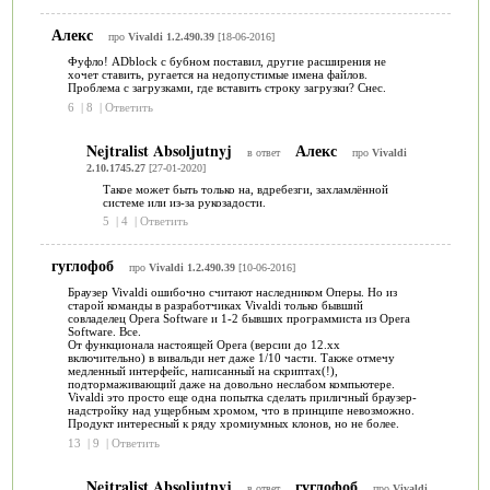
Алекс
про
Vivaldi 1.2.490.39
[18-06-2016]
Фуфло! ADblock с бубном поставил, другие расширения не
хочет ставить, ругается на недопустимые имена файлов.
Проблема с загрузками, где вставить строку загрузки? Снес.
6
|
8
|
Ответить
Nejtralist Absoljutnyj
Алекс
в ответ
про
Vivaldi
2.10.1745.27
[27-01-2020]
Такое может быть только на, вдребезги, захламлённой
системе или из-за рукозадости.
5
|
4
|
Ответить
гуглофоб
про
Vivaldi 1.2.490.39
[10-06-2016]
Браузер Vivaldi ошибочно считают наследником Оперы. Но из
старой команды в разработчиках Vivaldi только бывший
совладелец Opera Software и 1-2 бывших программиста из Opera
Software. Все.
От функционала настоящей Opera (версии до 12.хх
включительно) в вивальди нет даже 1/10 части. Также отмечу
медленный интерфейс, написанный на скриптах(!),
подтормаживающий даже на довольно неслабом компьютере.
Vivaldi это просто еще одна попытка сделать приличный браузер-
надстройку над ущербным хромом, что в принципе невозможно.
Продукт интересный к ряду хромиумных клонов, но не более.
13
|
9
|
Ответить
Nejtralist Absoljutnyj
гуглофоб
в ответ
про
Vivaldi