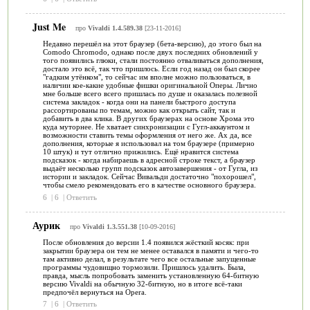
Just Me
про
Vivaldi 1.4.589.38
[23-11-2016]
Недавно перешёл на этот браузер (бета-версию), до этого был на
Comodo Chromodo, однако после двух последних обновлений у
того появились глюки, стали постоянно отваливаться дополнения,
достало это всё, так что пришлось. Если год назад он был скорее
"гадким утёнком", то сейчас им вполне можно пользоваться, в
наличии кое-какие удобные фишки оригинальной Оперы. Лично
мне больше всего всего пришлась по душе и оказалась полезной
система закладок - когда они на панели быстрого доступа
рассортированы по темам, можно как открыть сайт, так и
добавить в два клика. В других браузерах на основе Хрома это
куда муторнее. Не хватает синхронизации с Гугл-аккаунтом и
возможности ставить темы оформления от него же. Ах да, все
дополнения, которые я использовал на том браузере (примерно
10 штук) и тут отлично прижились. Ещё нравится система
подсказок - когда набираешь в адресной строке текст, а браузер
выдаёт несколько групп подсказок автозавершения - от Гугла, из
истории и закладок. Сейчас Вивальди достаточно "похорошел",
чтобы смело рекомендовать его в качестве основного браузера.
6
|
6
|
Ответить
Аурик
про
Vivaldi 1.3.551.38
[10-09-2016]
После обновления до версии 1.4 появился жёсткий косяк: при
закрытии браузера он тем не менее оставался в памяти и чего-то
там активно делал, в результате чего все остальные запущенные
программы чудовищно тормозили. Пришлось удалить. Была,
правда, мысль попробовать заменить установленную 64-битную
версию Vivaldi на обычную 32-битную, но в итоге всё-таки
предпочёл вернуться на Opera.
7
|
6
|
Ответить