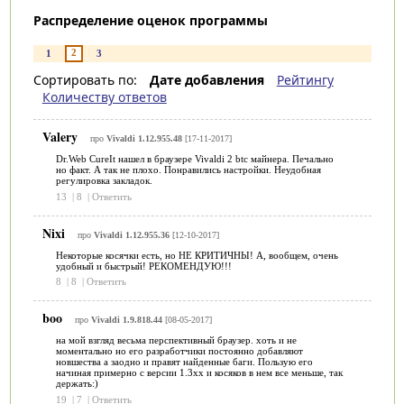
Распределение оценок программы
2
1
3
Сортировать по:
Дате добавления
Рейтингу
Количеству ответов
Valery
про
Vivaldi 1.12.955.48
[17-11-2017]
Dr.Web CureIt нашел в браузере Vivaldi 2 btc майнера. Печально
но факт. А так не плохо. Понравились настройки. Неудобная
регулировка закладок.
13
|
8
|
Ответить
Nixi
про
Vivaldi 1.12.955.36
[12-10-2017]
Некоторые косячки есть, но НЕ КРИТИЧНЫ! А, вообщем, очень
удобный и быстрый! РЕКОМЕНДУЮ!!!
8
|
8
|
Ответить
boo
про
Vivaldi 1.9.818.44
[08-05-2017]
на мой взгляд весьма перспективный браузер. хоть и не
моментально но его разработчики постоянно добавляют
новшества а заодно и правят найденные баги. Пользую его
начиная примерно с версии 1.3xx и косяков в нем все меньше, так
держать:)
19
|
7
|
Ответить