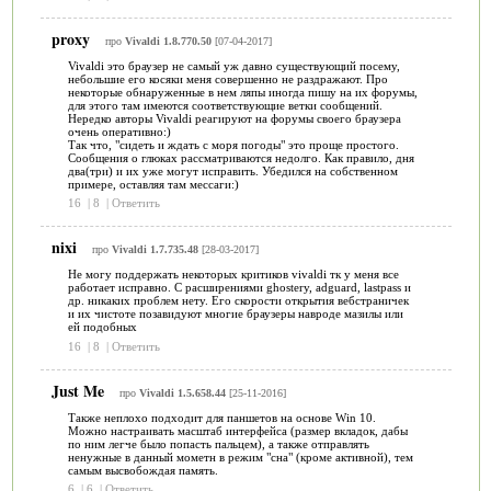
proxy
про
Vivaldi 1.8.770.50
[07-04-2017]
Vivaldi это браузер не самый уж давно существующий посему,
небольшие его косяки меня совершенно не раздражают. Про
некоторые обнаруженные в нем ляпы иногда пишу на их форумы,
для этого там имеются соответствующие ветки сообщений.
Нередко авторы Vivaldi реагируют на форумы своего браузера
очень оперативно:)
Так что, "сидеть и ждать с моря погоды" это проще простого.
Сообщения о глюках рассматриваются недолго. Как правило, дня
два(три) и их уже могут исправить. Убедился на собственном
примере, оставляя там мессаги:)
16
|
8
|
Ответить
nixi
про
Vivaldi 1.7.735.48
[28-03-2017]
Не могу поддержать некоторых критиков vivaldi тк у меня все
работает исправно. С расширениями ghostery, adguard, lastpass и
др. никаких проблем нету. Его скорости открытия вебстраничек
и их чистоте позавидуют многие браузеры навроде мазилы или
ей подобных
16
|
8
|
Ответить
Just Me
про
Vivaldi 1.5.658.44
[25-11-2016]
Также неплохо подходит для паншетов на основе Win 10.
Можно настраивать масштаб интерфейса (размер вкладок, дабы
по ним легче было попасть пальцем), а также отправлять
ненужные в данный мометн в режим "сна" (кроме активной), тем
самым высвобождая память.
6
|
6
|
Ответить