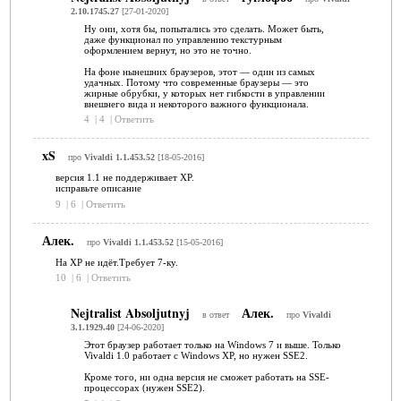
2.10.1745.27
[27-01-2020]
Ну они, хотя бы, попытались это сделать. Может быть,
даже функционал по управлению текстурным
оформлением вернут, но это не точно.
На фоне нынешних браузеров, этот — один из самых
удачных. Потому что современные браузеры — это
жирные обрубки, у которых нет гибкости в управлении
внешнего вида и некоторого важного функционала.
4
|
4
|
Ответить
xS
про
Vivaldi 1.1.453.52
[18-05-2016]
версия 1.1 не поддерживает ХР.
исправьте описание
9
|
6
|
Ответить
Алек.
про
Vivaldi 1.1.453.52
[15-05-2016]
На XP не идёт.Требует 7-ку.
10
|
6
|
Ответить
Nejtralist Absoljutnyj
Алек.
в ответ
про
Vivaldi
3.1.1929.40
[24-06-2020]
Этот браузер работает только на Windows 7 и выше. Только
Vivaldi 1.0 работает с Windows XP, но нужен SSE2.
Кроме того, ни одна версия не сможет работать на SSE-
процессорах (нужен SSE2).