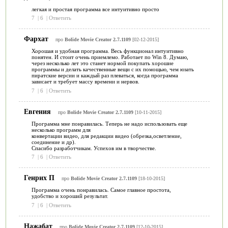
легкая и простая программа все интуитивно просто
7
|
6
|
Ответить
Фархат
про
Bolide Movie Creator 2.7.1109
[02-12-2015]
Хорошая и удобная программа. Весь функционал интуитивно
понятен. И стоит очень приемлемо. Работает по Win 8. Думаю,
через несколько лет это станет нормой покупать хорошие
программы и делать качественные вещи с их помощью, чем юзать
пиратские версии и каждый раз плеваться, когда программа
зависает и требует массу времени и нервов.
7
|
6
|
Ответить
Евгения
про
Bolide Movie Creator 2.7.1109
[10-11-2015]
Программа мне понравилась. Теперь не надо использовать еще
несколько программ для
конвертации видео, для редакции видео (обрезка,осветление,
соединение и др).
Спасибо разработчикам. Успехов им в творчестве.
7
|
6
|
Ответить
Генрих П
про
Bolide Movie Creator 2.7.1109
[18-10-2015]
Программа очень понравилась. Самое главное простота,
удобство и хороший результат.
7
|
6
|
Ответить
Нажабат
про
Bolide Movie Creator 2.7.1109
[12-10-2015]