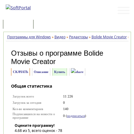
Программы
Статьи
Программы для Windows
»
Видео
»
Редакторы
»
Bolide Movie Creator
»
О
Отзывы о программе
Bolide
Movie Creator
СКАЧАТЬ
Описание
Купить
Общая статистика
Загрузок всего
11 226
Загрузок за сегодня
0
Кол-во комментариев
140
Подписавшихся на новости о
0 (
подписаться
)
программе
Оцените программу!
4.68
из 5, всего оценок -
78