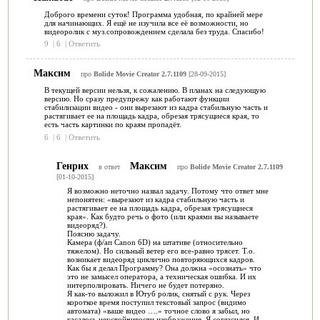
Доброго времени суток! Программа удобная, по крайней мере
для начинающих. Я ещё не изучила все её возможности, но
видеоролик с муз.сопровождением сделала без труда. Спасибо!
9
|
6
|
Ответить
Максим
про
Bolide Movie Creator 2.7.1109
[28-09-2015]
В текущей версии нельзя, к сожалению. В планах на следующую
версию. Но сразу предупрежу как работают функции
стабилизации видео - они вырезают из кадра стабильную часть и
растягивает ее на площадь кадра, обрезая трясущиеся края, то
есть часть картинки по краям пропадёт.
6
|
6
|
Ответить
Генрих
Максим
в ответ
про
Bolide Movie Creator 2.7.1109
[01-10-2015]
Я возможно неточно назвал задачу. Потому что ответ мне
непонятен: «вырезают из кадра стабильную часть и
растягивает ее на площадь кадра, обрезая трясущиеся
края». Как будто речь о фото (или краями вы называете
видеоряд?).
Поясню задачу.
Камера (ф/ап Canon 6D) на штативе (относительно
тяжелом). Но сильный ветер его все-равно трясет. Т.о.
возникает видеоряд циклично повторяющихся кадров.
Как бы я делал Программу? Она должна «осознать» что
это не замысел оператора, а техническая ошибка. И их
интерполировать. Ничего не будет потеряно.
Я как-то выложил в Ютуб ролик, снятый с рук. Через
короткое время поступил текстовый запрос (видимо
автомата) «ваше видео ….» точное слово я забыл, но
касалось неустойчивости изображения. Я согласился. И