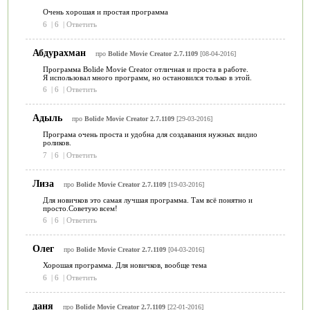
Очень хорошая и простая программа
6
|
6
|
Ответить
Абдурахман
про
Bolide Movie Creator 2.7.1109
[08-04-2016]
Программа Bolide Movie Creator отличная и проста в работе.
Я использовал много программ, но остановился только в этой.
6
|
6
|
Ответить
Адыль
про
Bolide Movie Creator 2.7.1109
[29-03-2016]
Програма очень проста и удобна для создавания нужных видио
роликов.
7
|
6
|
Ответить
Лиза
про
Bolide Movie Creator 2.7.1109
[19-03-2016]
Для новичков это самая лучшая программа. Там всё понятно и
просто.Советую всем!
6
|
6
|
Ответить
Олег
про
Bolide Movie Creator 2.7.1109
[04-03-2016]
Хорошая программа. Для новичков, вообще тема
6
|
6
|
Ответить
даня
про
Bolide Movie Creator 2.7.1109
[22-01-2016]