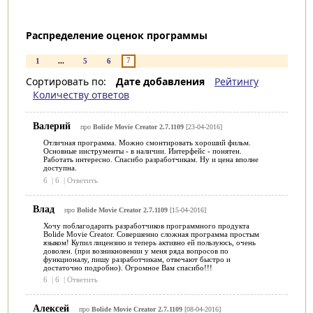
Распределение оценок программы
7
1
...
5
6
Сортировать по:
Дате добавления
Рейтингу
Количеству ответов
Валерий
про
Bolide Movie Creator 2.7.1109
[23-04-2016]
Отличная программа. Можно смонтировать хороший фильм.
Основные инструменты - в наличии. Интерфейс - понятен.
Работать интересно. Спасибо разработчикам. Ну и цена вполне
доступна.
6
|
6
|
Ответить
Влад
про
Bolide Movie Creator 2.7.1109
[15-04-2016]
Хочу поблагодарить разработчиков программного продукта
Bolide Movie Creator. Совершенно сложная программа простым
языком! Купил лицензию и теперь активно ей пользуюсь, очень
доволен. (при возникновении у меня ряда вопросов по
функционалу, пишу разработчикам, отвечают быстро и
достаточно подробно). Огромное Вам спасибо!!!
6
|
6
|
Ответить
Алексей
про
Bolide Movie Creator 2.7.1109
[08-04-2016]