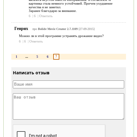
картинка стала немного устойчивей. Причем ухудшение
качества я не заметил.
Заранее благодарю за внимание.
6
|
6
|
Ответить
Генрих
про
Bolide Movie Creator 2.7.1109
[27-09-2015]
Можно ли в этой программе устранять дрожание видео?
6
|
6
|
Ответить
7
1
...
5
6
Написать отзыв