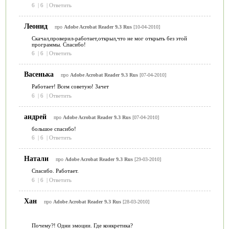
6
|
6
|
Ответить
Леонид
про
Adobe Acrobat Reader 9.3 Rus
[10-04-2010]
Скачал,проверил-работает,открыл,что не мог открыть без этой
программы. Спасибо!
6
|
6
|
Ответить
Васенька
про
Adobe Acrobat Reader 9.3 Rus
[07-04-2010]
Работает! Всем советую! Зачет
6
|
6
|
Ответить
андрей
про
Adobe Acrobat Reader 9.3 Rus
[07-04-2010]
большое спасибо!
6
|
6
|
Ответить
Натали
про
Adobe Acrobat Reader 9.3 Rus
[29-03-2010]
Спасибо. Работает.
6
|
6
|
Ответить
Хан
про
Adobe Acrobat Reader 9.3 Rus
[28-03-2010]
Почему?! Одни эмоции. Где конкретика?