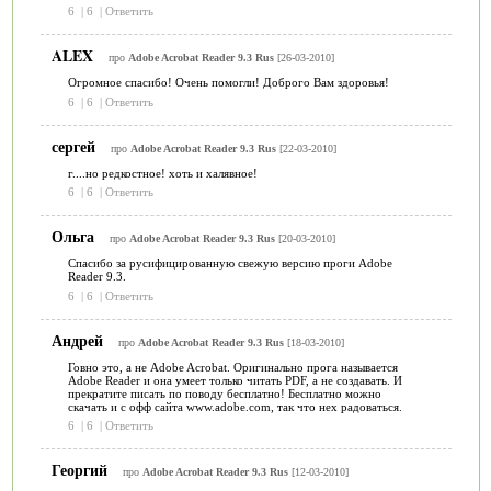
6
|
6
|
Ответить
ALEX
про
Adobe Acrobat Reader 9.3 Rus
[26-03-2010]
Огромное спасибо! Очень помогли! Доброго Вам здоровья!
6
|
6
|
Ответить
сергей
про
Adobe Acrobat Reader 9.3 Rus
[22-03-2010]
г....но редкостное! хоть и халявное!
6
|
6
|
Ответить
Ольга
про
Adobe Acrobat Reader 9.3 Rus
[20-03-2010]
Спасибо за русифицированную свежую версию проги Adobe
Reader 9.3.
6
|
6
|
Ответить
Андрей
про
Adobe Acrobat Reader 9.3 Rus
[18-03-2010]
Говно это, а не Adobe Acrobat. Оригинально прога называется
Adobe Reader и она умеет только читать PDF, а не создавать. И
прекратите писать по поводу бесплатно! Бесплатно можно
скачать и с офф сайта www.adobe.com, так что нех радоваться.
6
|
6
|
Ответить
Георгий
про
Adobe Acrobat Reader 9.3 Rus
[12-03-2010]