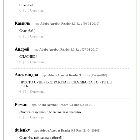
Спасибо!
6
|
6
|
Ответить
Камиль
про
Adobe Acrobat Reader 9.3 Rus
[30-04-2010]
Спасибо! )
6
|
6
|
Ответить
Андрей
про
Adobe Acrobat Reader 9.3 Rus
[27-04-2010]
СПАСИБО !
6
|
6
|
Ответить
Александра
про
Adobe Acrobat Reader 9.3 Rus
[25-04-2010]
ПРОСТО СУПЕР ВСЕ РАБОТАЕТ.СПАСИБО ЗА ТО ЧТО ВЫ
ЕСТЬ.
6
|
6
|
Ответить
Роман
про
Adobe Acrobat Reader 9.3 Rus
[23-04-2010]
Этот сайт лучший! Большое вам спасибо.
6
|
6
|
Ответить
dulenkv
про
Adobe Acrobat Reader 9.3 Rus
[21-04-2010]
Спасибо, всё как на работе!!!