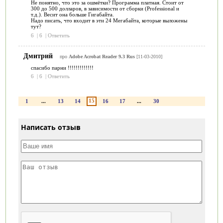
Не понятно, что это за ошмётки? Программа платная. Стоит от
300 до 500 долларов, в зависимости от сборки (Professional и
т.д.). Весит она больше Гигабайта.
Надо писать, что входит в эти 24 Мегабайта, которые выложены
тут?
6
|
6
|
Ответить
Дмитрий
про
Adobe Acrobat Reader 9.3 Rus
[11-03-2010]
спасибо парни !!!!!!!!!!!!!
6
|
6
|
Ответить
15
1
...
13
14
16
17
...
30
Написать отзыв