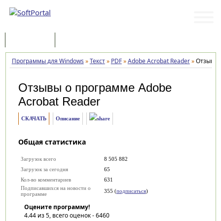
Программы
Статьи
Программы для Windows
»
Текст
»
PDF
»
Adobe Acrobat Reader
»
Отзывы
Отзывы о программе
Adobe
Acrobat Reader
СКАЧАТЬ
Описание
Общая статистика
Загрузок всего
8 505 882
Загрузок за сегодня
65
Кол-во комментариев
631
Подписавшихся на новости о
355 (
подписаться
)
программе
Оцените программу!
4.44
из 5, всего оценок -
6460