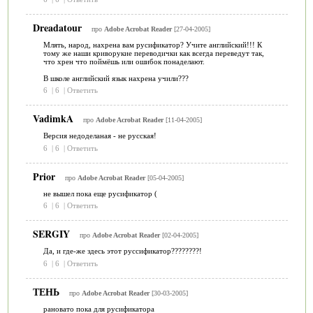
Dreadatour
про
Adobe Acrobat Reader
[27-04-2005]
Млять, народ, нахрена вам русификатор? Учите английский!!! К
тому же наши криворукие переводички как всегда переведут так,
что хрен что поймёшь или ошибок понаделают.
В школе английский язык нахрена учили???
6
|
6
|
Ответить
VadimkA
про
Adobe Acrobat Reader
[11-04-2005]
Версия недоделаная - не русская!
6
|
6
|
Ответить
Prior
про
Adobe Acrobat Reader
[05-04-2005]
не вышел пока еще русификатор (
6
|
6
|
Ответить
SERGIY
про
Adobe Acrobat Reader
[02-04-2005]
Да, и где-же здесь этот руссификатор????????!
6
|
6
|
Ответить
ТЕНЬ
про
Adobe Acrobat Reader
[30-03-2005]
рановато пока для русификатора