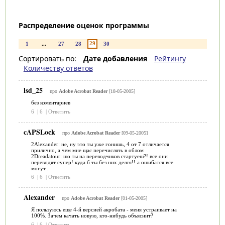
Распределение оценок программы
29
1
...
27
28
30
Сортировать по:
Дате добавления
Рейтингу
Количеству ответов
lsd_25
про
Adobe Acrobat Reader
[18-05-2005]
без коментариев
6
|
6
|
Ответить
cAPSLock
про
Adobe Acrobat Reader
[09-05-2005]
2Alexander: не, ну это ты уже гонишь, 4 от 7 отличается
прилично, а чем мне щас перечислять в облом
2Dreadatour: шо ты на переводчиков стартуеш?! все они
переводят супер! куда б ты без них делся!! а ошибатся все
могут..
6
|
6
|
Ответить
Alexander
про
Adobe Acrobat Reader
[01-05-2005]
Я пользуюсь еще 4-й версией акробата - меня устраивает на
100%. Зачем качать новую, кто-нибудь объяснит?
6
|
6
|
Ответить