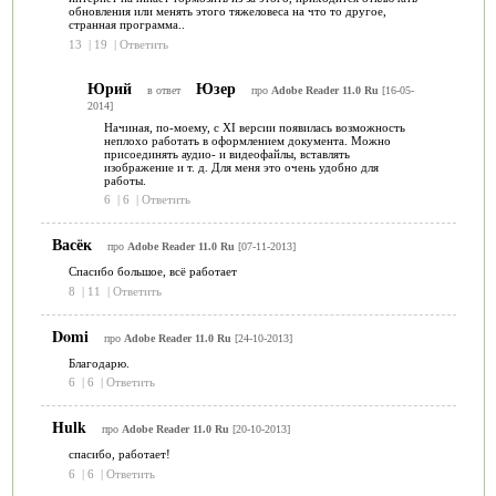
обновления или менять этого тяжеловеса на что то другое,
странная программа..
13
|
19
|
Ответить
Юрий
Юзер
в ответ
про
Adobe Reader 11.0 Ru
[16-05-
2014]
Начиная, по-моему, с XI версии появилась возможность
неплохо работать в оформлением документа. Можно
присоединять аудио- и видеофайлы, вставлять
изображение и т. д. Для меня это очень удобно для
работы.
6
|
6
|
Ответить
Васёк
про
Adobe Reader 11.0 Ru
[07-11-2013]
Спасибо большое, всё работает
8
|
11
|
Ответить
Domi
про
Adobe Reader 11.0 Ru
[24-10-2013]
Благодарю.
6
|
6
|
Ответить
Hulk
про
Adobe Reader 11.0 Ru
[20-10-2013]
спасибо, работает!
6
|
6
|
Ответить