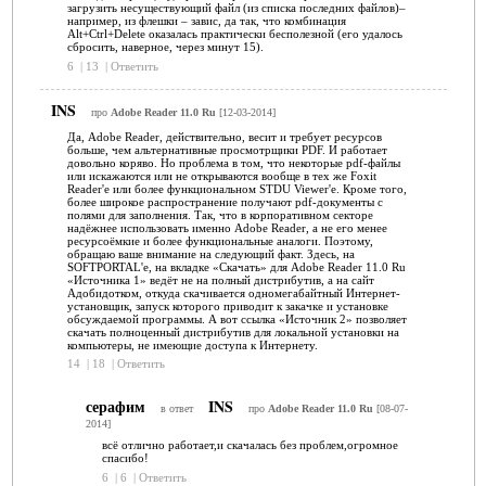
загрузить несуществующий файл (из списка последних файлов)–
например, из флешки – завис, да так, что комбинация
Alt+Ctrl+Delete оказалась практически бесполезной (его удалось
сбросить, наверное, через минут 15).
6
|
13
|
Ответить
INS
про
Adobe Reader 11.0 Ru
[12-03-2014]
Да, Adobe Reader, действительно, весит и требует ресурсов
больше, чем альтернативные просмотрщики PDF. И работает
довольно коряво. Но проблема в том, что некоторые pdf-файлы
или искажаются или не открываются вообще в тех же Foxit
Reader'е или более функциональном STDU Viewer'е. Кроме того,
более широкое распространение получают pdf-документы с
полями для заполнения. Так, что в корпоративном секторе
надёжнее использовать именно Adobe Reader, а не его менее
ресурсоёмкие и более функциональные аналоги. Поэтому,
обращаю ваше внимание на следующий факт. Здесь, на
SOFTPORTAL'е, на вкладке «Скачать» для Adobe Reader 11.0 Ru
«Источника 1» ведёт не на полный дистрибутив, а на сайт
Адобидотком, откуда скачивается одномегабайтный Интернет-
установщик, запуск которого приводит к закачке и установке
обсуждаемой программы. А вот ссылка «Источник 2» позволяет
скачать полноценный дистрибутив для локальной установки на
компьютеры, не имеющие доступа к Интернету.
14
|
18
|
Ответить
серафим
INS
в ответ
про
Adobe Reader 11.0 Ru
[08-07-
2014]
всё отлично работает,и скачалась без проблем,огромное
спасибо!
6
|
6
|
Ответить