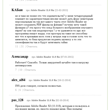
KAБан
про
Adobe Reader 11.0 Ru
[21-02-2015]
не я таки не понял это что издевательств? у меня четырехрядный
планшет по характеристикам вполне может дать фору некоторым
персональным пк так вот какого черта этот Adobe Reader не
может сохранить PDF фаилы на флешке? почему нету такой
функции а? эта прога что плод больного воображения опухшего
еврея? ну или там жидопрогера ! а че удивлятся то щас все
программы пишут жыды. гои прогеры на такое не способны
вот что я призываю всех гоев у котрых еще в голове хоть что то
шевелится, то биш предлогаю поднять шумиху а то эти
сионофашисты так и будут затягивать гайки
11
|
31
|
Ответить
Александр
про
Adobe Reader 11.0 Ru
[07-01-2015]
Работает! Спасибо. Только аккуратней качайте там в нагрузку
антивирусник
7
|
10
|
Ответить
alex_al84
про
Adobe Reader 11.0 Ru
[18-12-2014]
INS дело говорит, согласен полностью.
6
|
6
|
Ответить
pas_128
про
Adobe Reader 11.0 Ru
[02-10-2014]
Приложение Adobe Reader XI (11.0.8), которым я пользуюсь в
последнее время, ну, просто поразил меня. При попытке