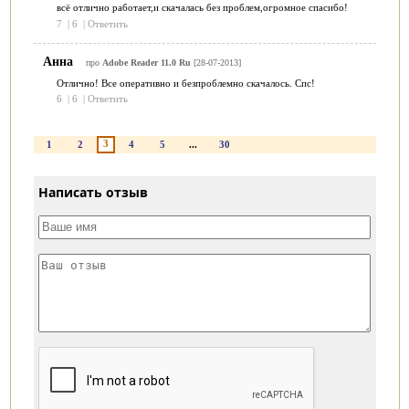
всё отлично работает,и скачалась без проблем,огромное спасибо!
7
|
6
|
Ответить
Анна
про
Adobe Reader 11.0 Ru
[28-07-2013]
Отлично! Все оперативно и безпроблемно скачалось. Спс!
6
|
6
|
Ответить
3
1
2
4
5
...
30
Написать отзыв