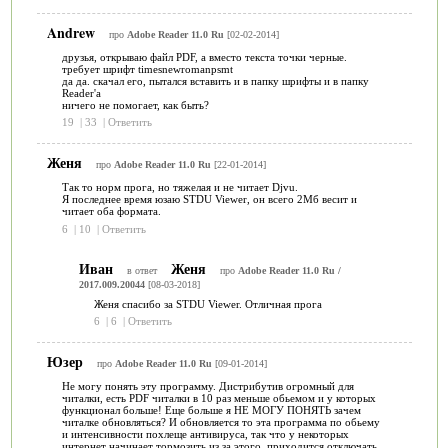
Andrew
про
Adobe Reader 11.0 Ru
[02-02-2014]
друзья, открываю файл PDF, а вместо текста точки черные.
требует шрифт timesnewromanpsmt
да да. скачал его, пытался вставить и в папку шрифты и в папку
Reader'a
ничего не помогает, как быть?
19
|
33
|
Ответить
Женя
про
Adobe Reader 11.0 Ru
[22-01-2014]
Так то норм прога, но тяжелая и не читает Djvu.
Я последнее время юзаю STDU Viewer, он всего 2Мб весит и
читает оба формата.
6
|
10
|
Ответить
Иван
Женя
в ответ
про
Adobe Reader 11.0 Ru /
2017.009.20044
[08-03-2018]
Женя спасибо за STDU Viewer. Отличная прога
6
|
6
|
Ответить
Юзер
про
Adobe Reader 11.0 Ru
[09-01-2014]
Не могу понять эту программу. Дистрибутив огромный для
читалки, есть PDF читалки в 10 раз меньше обьемом и у которых
функционал больше! Еще больше я НЕ МОГУ ПОНЯТЬ зачем
читалке обновляться? И обновляется то эта программа по обьему
и интенсивности похлеще антивируса, так что у некоторых
интернет начинает тормозить из за этого, приходится отключать