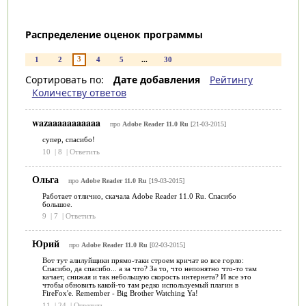
Распределение оценок программы
3
1
2
4
5
...
30
Сортировать по:
Дате добавления
Рейтингу
Количеству ответов
wazaaaaaaaaaaa
про
Adobe Reader 11.0 Ru
[21-03-2015]
супер, спасибо!
10
|
8
|
Ответить
Ольга
про
Adobe Reader 11.0 Ru
[19-03-2015]
Работает отлично, скачала Adobe Reader 11.0 Ru. Спасибо
большое.
9
|
7
|
Ответить
Юрий
про
Adobe Reader 11.0 Ru
[02-03-2015]
Вот тут алилуйщики прямо-таки строем кричат во все горло:
Спасибо, да спасибо... а за что? За то, что непонятно что-то там
качает, снижая и так небольшую скорость интернета? И все это
чтобы обновить какой-то там редко используемый плагин в
FireFox'e. Remember - Big Brother Watching Ya!
11
|
24
|
Ответить