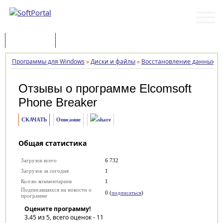
Программы
Статьи
Программы для Windows
»
Диски и файлы
»
Восстановление данных
»
Отзывы о программе
Elcomsoft
Phone Breaker
СКАЧАТЬ
Описание
Общая статистика
Загрузок всего
6 732
Загрузок за сегодня
1
Кол-во комментариев
1
Подписавшихся на новости о
0 (
подписаться
)
программе
Оцените программу!
3.45
из 5, всего оценок -
11