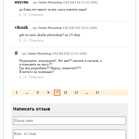
янусик
про
Adobe Photoshop CS2 9.0 CS2
[17-01-2006]
да блин,чет много за нее сдесь платить надо!
6
|
6
|
Ответить
vikusik
про
Adobe Photoshop CS2 9.0 CS2
[16-01-2006]
gde m ozno ska4at photoshop? na 15 dnej
6
|
6
|
Ответить
Я
про
Adobe Photoshop CS2 9.0 CS2
[15-01-2006]
Подождите, подождите! Это как?? скачать я скачала, а
учтановить не могу??
Где код раздобыть?? Народ, помогите???
Я ничего не понимаю!!
6
|
6
|
Ответить
10
1
...
8
9
11
12
...
15
Написать отзыв