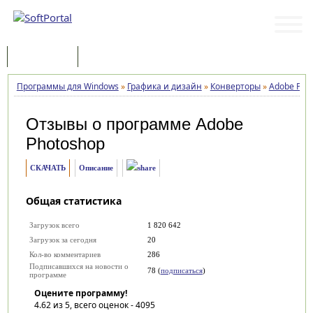
Программы
Статьи
Программы для Windows
»
Графика и дизайн
»
Конверторы
»
Adobe Pho
Отзывы о программе
Adobe
Photoshop
СКАЧАТЬ
Описание
Общая статистика
Загрузок всего
1 820 642
Загрузок за сегодня
20
Кол-во комментариев
286
Подписавшихся на новости о
78 (
подписаться
)
программе
Оцените программу!
4.62
из 5, всего оценок -
4095