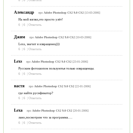
6
|
6
|
Ответить
Александр
про
Adobe Photoshop CS2 9.0 CS2
[13-03-2006]
На мой взглял,это просто улёт!
6
|
6
|
Ответить
Джим
про
Adobe Photoshop CS2 9.0 CS2
[10-03-2006]
Lexs, значит я извращенец)))
6
|
6
|
Ответить
Lexs
про
Adobe Photoshop CS2 9.0 CS2
[23-01-2006]
Русским фотошопом пользуютья только извращенцы.
6
|
6
|
Ответить
настя
про
Adobe Photoshop CS2 9.0 CS2
[22-01-2006]
где найти русификатор?
6
|
6
|
Ответить
Lexa
про
Adobe Photoshop CS2 9.0 CS2
[20-01-2006]
лано,посмотрим что за программа.....
6
|
6
|
Ответить