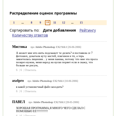
Распределение оценок программы
10
1
...
8
9
11
12
...
15
Сортировать по:
Дате добавления
Рейтингу
Количеству ответов
Мистика
про
Adobe Photoshop CS2 9.0.1
[26-06-2006]
А может мне кто-нить подскажет че делать? я поставила се 7
фотошоп, докачала кучу кистей, плагинов и тп, а терь
закончилась лицензия... у меня паника, потому что мне эта прога
позарез нужна, меня народ на куски порвет если я скажу, что
больше не рисую,
6
|
6
|
Ответить
axelpro
про
Adobe Photoshop CS2 9.0.1
[10-06-2006]
в какой установочный файл заходить?
6
|
6
|
Ответить
ПАВЕЛ
про
Adobe Photoshop CS2 9.0.1
[28-05-2006]
ХОРОШАЯ ПРОГРАММА,Я МНОГО ЧЕГО СДЕЛАЛ С
ПОМОШЬЮ ЕЕ!!!!!!!!!!!
6
|
6
|
Ответить