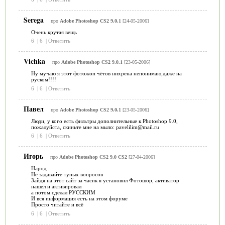
Serega
про
Adobe Photoshop CS2 9.0.1
[24-05-2006]
Очень крутая вещь
6
|
6
|
Ответить
Vichka
про
Adobe Photoshop CS2 9.0.1
[23-05-2006]
Ну мучаю я этот фотожоп чётов нихрена непонимаю,даже на
руском!!!!
6
|
6
|
Ответить
Павел
про
Adobe Photoshop CS2 9.0.1
[23-05-2006]
Люди, у кого есть фильтры дополнительные к Photoshop 9.0,
пожалуйста, скиньте мне на мыло: pavelilim@mail.ru
6
|
6
|
Ответить
Игорь
про
Adobe Photoshop CS2 9.0 CS2
[27-04-2006]
Народ
Не задавайте тупых вопросов
Зайдя на этот сайт за часик я установил Фотошор, активатор
нашел и активировал
а потом сделал РУССКИМ
И вся информация есть на этом форуме
Просто читайте и всё
6
|
6
|
Ответить