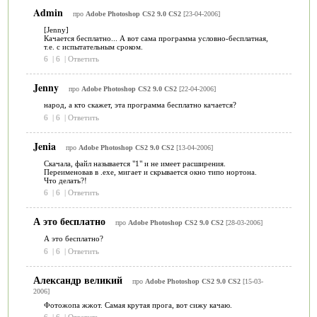
Admin
про
Adobe Photoshop CS2 9.0 CS2
[23-04-2006]
[Jenny]
Качается бесплатно... А вот сама программа условно-бесплатная,
т.е. с испытательным сроком.
6
|
6
|
Ответить
Jenny
про
Adobe Photoshop CS2 9.0 CS2
[22-04-2006]
народ, а кто скажет, эта программа бесплатно качается?
6
|
6
|
Ответить
Jenia
про
Adobe Photoshop CS2 9.0 CS2
[13-04-2006]
Скачала, файл называется "1" и не имеет расширения.
Переименовав в .exe, мигает и скрывается окно типо нортона.
Что делать?!
6
|
6
|
Ответить
А это бесплатно
про
Adobe Photoshop CS2 9.0 CS2
[28-03-2006]
А это бесплатно?
6
|
6
|
Ответить
Александр великий
про
Adobe Photoshop CS2 9.0 CS2
[15-03-
2006]
Фотожопа жжот. Самая крутая прога, вот сижу качаю.