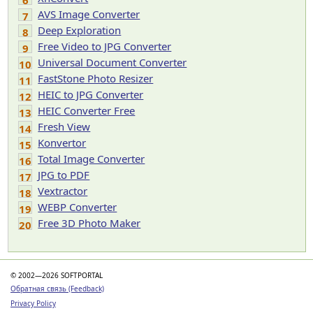
6
AVS Image Converter
7
Deep Exploration
8
Free Video to JPG Converter
9
Universal Document Converter
10
FastStone Photo Resizer
11
HEIC to JPG Converter
12
HEIC Converter Free
13
Fresh View
14
Konvertor
15
Total Image Converter
16
JPG to PDF
17
Vextractor
18
WEBP Converter
19
Free 3D Photo Maker
20
© 2002—2026 SOFTPORTAL
Обратная связь (Feedback)
Privacy Policy