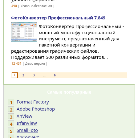
490
| Условно-бесплатная |
ФотоКонвертер Профессиональный 7.849
ФотоКонвертер Профессиональный -
мощный многофункциональный
инструмент, предназначенный для
пакетной конвертации и
редактирования графических файлов.
Поддерживает 500 различных форматов...
12 431
| Демо версия |
1
2
3
...
6
Самые популярные
Format Factory
1
Adobe Photoshop
2
XnView
3
IrfanView
4
SmallFoto
5
XnConvert