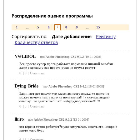
Распределение оценок программы
7
1
...
5
6
8
9
...
15
Сортировать по:
Дате добавления
Рейтингу
Количеству ответов
V@LIDOL
про
Adobe Photoshop CS2 9.0.2
[19-01-2008]
Все просто супер прога работает нормально никакой ошыбки
даже с кряком у вас просто руки не оттуда ростут
6
|
6
|
Ответить
Dying_Bride
про
Adobe Photoshop CS2 9.0.2
[16-01-2008]
Блин...вот все пишут что классная программа,а че никто не
может помочь тем,у кого не получается!!! я скачала,выдает
ошибку...че делать то?!...кто нибудь,подскажите!!!!!!
6
|
6
|
Ответить
lkiro
про
Adobe Photoshop CS2 9.0.2
[12-01-2008]
эта версия точно работает?я уже замучалась искать его...скоро в
инете жить буду
6
|
6
|
Ответить