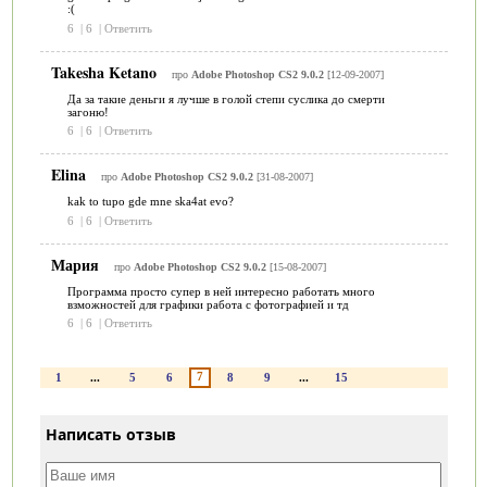
:(
6
|
6
|
Ответить
Takesha Ketano
про
Adobe Photoshop CS2 9.0.2
[12-09-2007]
Да за такие деньги я лучше в голой степи суслика до смерти
загоню!
6
|
6
|
Ответить
Elina
про
Adobe Photoshop CS2 9.0.2
[31-08-2007]
kak to tupo gde mne ska4at evo?
6
|
6
|
Ответить
Мария
про
Adobe Photoshop CS2 9.0.2
[15-08-2007]
Программа просто супер в ней интересно работать много
взможностей для графики работа с фотографией и тд
6
|
6
|
Ответить
7
1
...
5
6
8
9
...
15
Написать отзыв