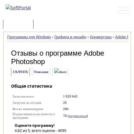
Программы
Статьи
Программы для Windows
»
Графика и дизайн
»
Конверторы
»
Adobe Pho
Отзывы о программе
Adobe
Photoshop
СКАЧАТЬ
Описание
Общая статистика
Загрузок всего
1 820 642
Загрузок за сегодня
20
Кол-во комментариев
286
Подписавшихся на новости о
78 (
подписаться
)
программе
Оцените программу!
4.62
из 5, всего оценок -
4095