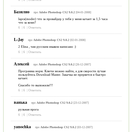
Базилио
про
Adobe Photoshop CS2 9.0.2
[04-01-2008]
lapra(moder) что за провайдер у тебя у меня качает за 1,5 часа
что за комп?
6
|
6
|
Ответить
L-Jay
про
Adobe Photoshop CS2 9.0.2
[02-01-2008]
2 Elina , там русским языком написано :)
6
|
6
|
Ответить
Алексей
про
Adobe Photoshop CS2 9.0.2
[26-12-2007]
Программа норм. Ключи можно найти, а для скорости лучше
пользуйтесь Download Master. Закачка не прервется и быстро
качает.
Спасибо то выложили!!!
6
|
6
|
Ответить
ванька
про
Adobe Photoshop CS2 9.0.2
[23-12-2007]
рульная прога
6
|
6
|
Ответить
yanochka
про
Adobe Photoshop CS2 9.0.2
[03-12-2007]