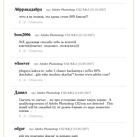
Абрракадабра
про
Adobe Photoshop CS2 9.0.2
[23-10-2007]
чето я не поняла, эта хрень стоит 609 баксов?!
6
|
6
|
Ответить
boss2006
про
Adobe Photoshop CS2 9.0.2
[22-10-2007]
NiX дружище спосибо тебе за золотой
ключик))скачал...подошол...пользуюсь)))
6
|
6
|
Ответить
whoever
про
Adobe Photoshop CS2 9.0.2
[16-09-2007]
phignya kakya-to..uzhe 5 chasov kachaetsya i tol'ko 60%
skachalos'...gde eshe mozhno skachat'? krome www.adobe.com?
6
|
6
|
Ответить
Данил
про
Adobe Photoshop CS2 9.0.2
[14-09-2007]
Скачать то скачал ... но при устоновке пишет такую херню : A
qualifyingversion of Adobe Photoshop CS2was not detected . This
install will be canselled ((( чё делать блиинн оч надо помогите
плизик ...
6
|
6
|
Ответить
edgar
про
Adobe Photoshop CS2 9.0.2
[14-09-2007]
gde etu pragramu skaciat' ja nemagu naiti