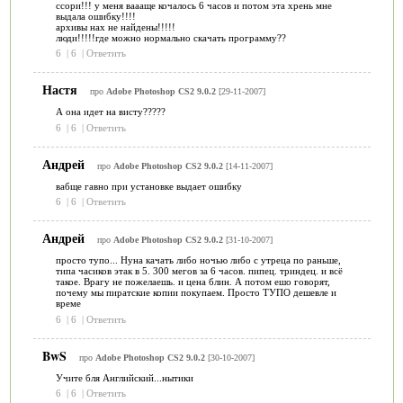
ссори!!! у меня ваааще кочалось 6 часов и потом эта хрень мне
выдала ошибку!!!!
архивы нах не найдены!!!!!
люди!!!!!где можно нормально скачать программу??
6
|
6
|
Ответить
Настя
про
Adobe Photoshop CS2 9.0.2
[29-11-2007]
А она идет на висту?????
6
|
6
|
Ответить
Андрей
про
Adobe Photoshop CS2 9.0.2
[14-11-2007]
вабще гавно при установке выдает ошибку
6
|
6
|
Ответить
Андрей
про
Adobe Photoshop CS2 9.0.2
[31-10-2007]
просто тупо... Нуна качать либо ночью либо с утреца по раньше,
типа часиков этак в 5. 300 мегов за 6 часов. пипец. триндец. и всё
такое. Врагу не пожелаешь. и цена блин. А потом ешо говорят,
почему мы пиратские копии покупаем. Просто ТУПО дешевле и
време
6
|
6
|
Ответить
BwS
про
Adobe Photoshop CS2 9.0.2
[30-10-2007]
Учите бля Английский...нытики
6
|
6
|
Ответить