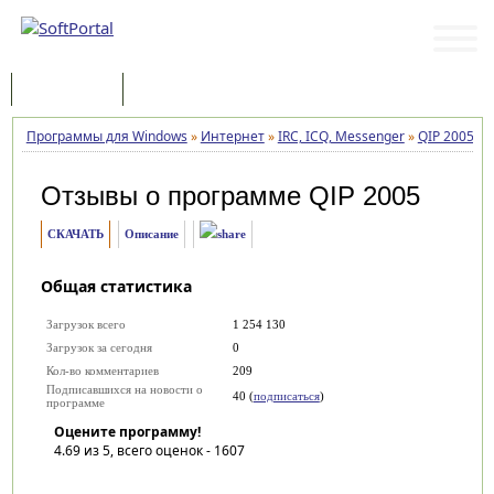
Программы
Статьи
Программы для Windows
»
Интернет
»
IRC, ICQ, Messenger
»
QIP 2005
»
Отзывы о программе
QIP 2005
СКАЧАТЬ
Описание
Общая статистика
Загрузок всего
1 254 130
Загрузок за сегодня
0
Кол-во комментариев
209
Подписавшихся на новости о
40 (
подписаться
)
программе
Оцените программу!
4.69
из 5, всего оценок -
1607