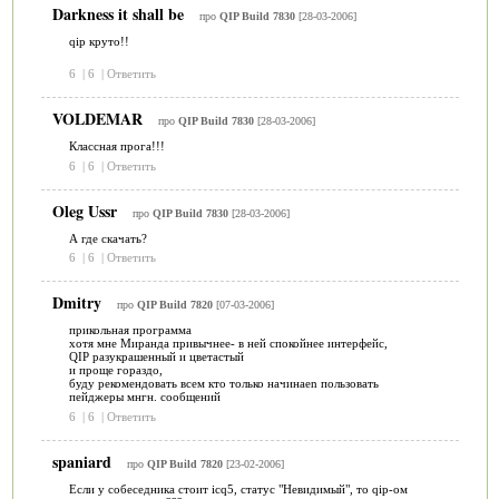
Darkness it shall be
про
QIP Build 7830
[28-03-2006]
qip круто!!
6
|
6
|
Ответить
VOLDEMAR
про
QIP Build 7830
[28-03-2006]
Классная прога!!!
6
|
6
|
Ответить
Oleg Ussr
про
QIP Build 7830
[28-03-2006]
А где скачать?
6
|
6
|
Ответить
Dmitry
про
QIP Build 7820
[07-03-2006]
прикольная программа
хотя мне Миранда привычнее- в ней спокойнее интерфейс,
QIP разукрашенный и цветастый
и проще гораздо,
буду рекомендовать всем кто только начинаеn пользовать
пейджеры мнгн. сообщений
6
|
6
|
Ответить
spaniard
про
QIP Build 7820
[23-02-2006]
Если у собеседника стоит icq5, статус "Невидимый", то qip-ом