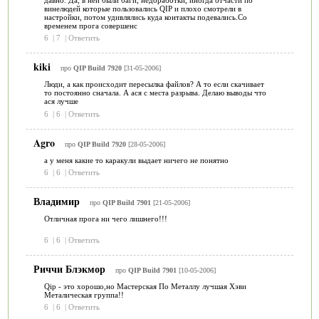
винелюдей которые пользовались QIP и плохо смотрели в
настройки, потом удивлялись куда контакты подевались.Со
временем прога совершенс
6
|
7
|
Ответить
kiki
про
QIP Build 7920
[31-05-2006]
Люди, а как происходит пересылка файлов? А то если скачивает
то постоянно сначала. А ася с места разрыва. Делаю выводы что
ася лучше
6
|
6
|
Ответить
Agro
про
QIP Build 7920
[28-05-2006]
а у меня какие то каракули выдает ничего не понятно
6
|
6
|
Ответить
Владимир
про
QIP Build 7901
[21-05-2006]
Отличная прога ни чего лишнего!!!
6
|
6
|
Ответить
Риччи Блэкмор
про
QIP Build 7901
[10-05-2006]
Qip - это хорошо,но Мастерская По Металлу лучшая Хэви
Металическая группа!!
6
|
6
|
Ответить