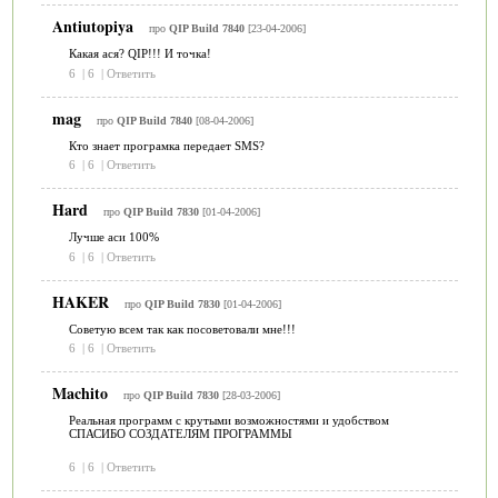
Antiutopiya
про
QIP Build 7840
[23-04-2006]
Какая ася? QIP!!! И точка!
6
|
6
|
Ответить
mag
про
QIP Build 7840
[08-04-2006]
Кто знает програмка передает SMS?
6
|
6
|
Ответить
Hard
про
QIP Build 7830
[01-04-2006]
Лучше аси 100%
6
|
6
|
Ответить
HAKER
про
QIP Build 7830
[01-04-2006]
Советую всем так как посоветовали мне!!!
6
|
6
|
Ответить
Machito
про
QIP Build 7830
[28-03-2006]
Реальная программ с крутыми возможностями и удобством
СПАСИБО СОЗДАТЕЛЯМ ПРОГРАММЫ
6
|
6
|
Ответить