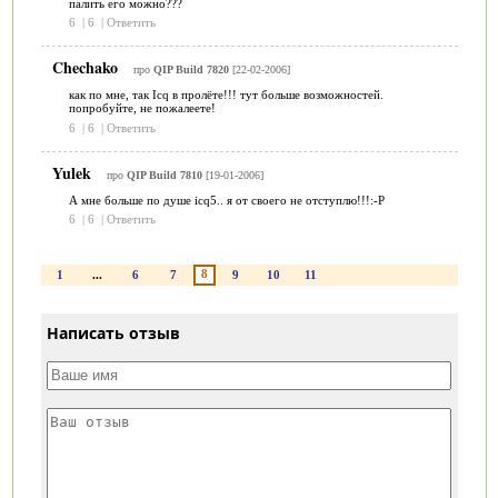
палить его можно???
6
|
6
|
Ответить
Chechako
про
QIP Build 7820
[22-02-2006]
как по мне, так Icq в пролёте!!! тут больше возможностей.
попробуйте, не пожалеете!
6
|
6
|
Ответить
Yulek
про
QIP Build 7810
[19-01-2006]
А мне больше по душе icq5.. я от своего не отступлю!!!:-P
6
|
6
|
Ответить
8
1
...
6
7
9
10
11
Написать отзыв