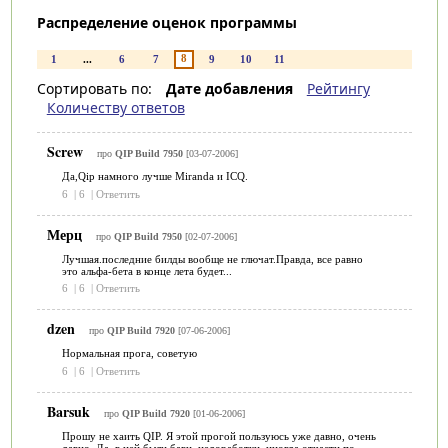
Распределение оценок программы
8
1
...
6
7
9
10
11
Сортировать по:
Дате добавления
Рейтингу
Количеству ответов
Screw
про
QIP Build 7950
[03-07-2006]
Да,Qip намного лучше Miranda и ICQ.
6
|
6
|
Ответить
Мерц
про
QIP Build 7950
[02-07-2006]
Лучшая.последние билды вообще не глючат.Правда, все равно
это альфа-бета в конце лета будет...
6
|
6
|
Ответить
dzen
про
QIP Build 7920
[07-06-2006]
Нормальная прога, советую
6
|
6
|
Ответить
Barsuk
про
QIP Build 7920
[01-06-2006]
Прошу не хаить QIP. Я этой прогой пользуюсь уже давно, очень
давно. Да, в ней были баги, недоработки, иногда отчасти по