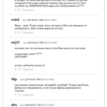
пользуются ей и вам советую пишите мне ни мою почту свои
icq.Мой icq 308900058.Мой ящик eXe.ZeD@rambler.ru!!!!!!
6
|
6
|
Ответить
weird
про
QIP Build 7800
[08-01-2006]
Квип - лажа. В нем сидят лохи, которые в &rq или миранде не
разобрались, либо только выросли из icq5.
6
|
6
|
Ответить
serj11
про
QIP Build 7800
[06-01-2006]
мужики уже это реальная прога я вообще нахер послал аську
создателям салют !!!!!!!
200354087
кстати субмитер нужен ))
6
|
6
|
Ответить
Slip
про
QIP Build 7800
[04-01-2006]
программа симпатичная, интерфейс удобный. Только проблема,
файлы не отправляются, хотя чужие файлы принимаются
хорошо.
6
|
6
|
Ответить
alex
про
QIP Build 7700
[23-12-2005]