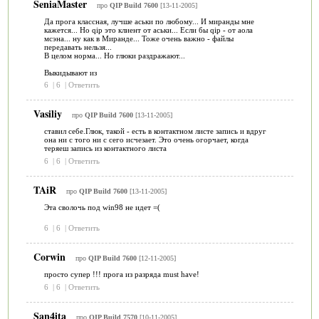
SeniaMaster
про
QIP Build 7600
[13-11-2005]
Да прога классная, лучше аськи по любому... И миранды мне
кажется... Но qip это клиент от аськи... Если бы qip - от аола
мсэна... ну как в Миранде... Тоже очень важно - файлы
передавать нельзя...
В целом норма... Но глюки раздражают...
Выкидывают из
6
|
6
|
Ответить
Vasiliy
про
QIP Build 7600
[13-11-2005]
ставил себе.Глюк, такой - есть в контактном листе запись и вдруг
она ни с того ни с сего исчезает. Это очень огорчает, когда
теряеш запись из контактного листа
6
|
6
|
Ответить
TAiR
про
QIP Build 7600
[13-11-2005]
Эта сволочь под win98 не идет =(
6
|
6
|
Ответить
Corwin
про
QIP Build 7600
[12-11-2005]
просто супер !!! прога из разряда must have!
6
|
6
|
Ответить
San4ita
про
QIP Build 7570
[10-11-2005]