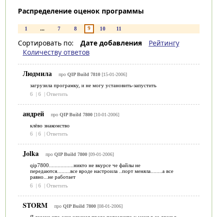
Распределение оценок программы
9
1
...
7
8
10
11
Сортировать по:
Дате добавления
Рейтингу
Количеству ответов
Людмила
про
QIP Build 7810
[15-01-2006]
загрузила програмку, и не могу установить-запустить
6
|
6
|
Ответить
андрей
про
QIP Build 7800
[10-01-2006]
клёво знакомство
6
|
6
|
Ответить
Jolka
про
QIP Build 7800
[09-01-2006]
qip7800.................никто не вкурсе че файлы не
передаются.........все вроде настроила ..порт меняла........а все
равно...не работает
6
|
6
|
Ответить
STORM
про
QIP Build 7800
[08-01-2006]
Я думаю что аска класная прога потомучто у меня в се друзья