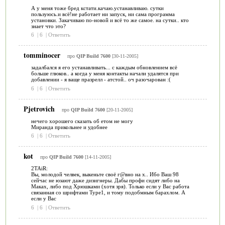
А у меня тоже бред кстати.качаю.устанавливаю. сутки
пользуюсь.и всё!не работает ни запуск, ни сама программа
установки. Закачиваю по-новой и всё то же самое. на сутки.. кто
знает что это?
6
|
6
|
Ответить
tomminocer
про
QIP Build 7600
[30-11-2005]
задалбался я его устанавливать... с каждым обновлением всё
больше глюков.. а когда у меня контакты начали удалятся при
добавлении - я ваще празрелл - атстой.. оч разочарован :(
6
|
6
|
Ответить
Pjetrovich
про
QIP Build 7600
[20-11-2005]
нечего хорошего сказать об етом не могу
Миранда прикольнее и удобнее
6
|
6
|
Ответить
kot
про
QIP Build 7600
[14-11-2005]
2TAiR:
Вы, молодой челвек, выкеньте своё г@вно на х.. Ибо Ваш 98
сейчас не юзают даже дизигнеры. Дабы профи сидят либо на
Маках, либо под Хрюшками (хотя зря). Только если у Вас работа
связанная со шрифтами Type1, и тому подобмным барахлом. А
если у Вас
6
|
6
|
Ответить