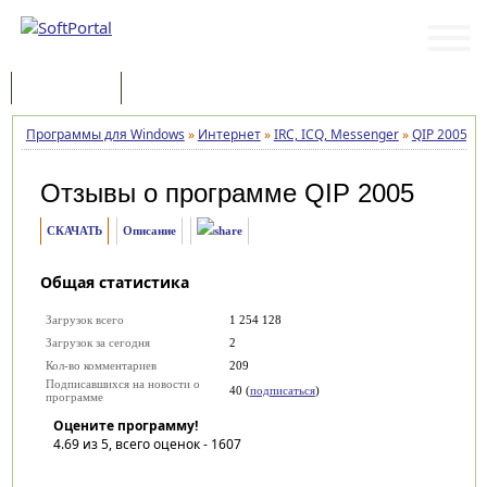
Программы
Статьи
Программы для Windows
»
Интернет
»
IRC, ICQ, Messenger
»
QIP 2005
»
Отзывы о программе
QIP 2005
СКАЧАТЬ
Описание
Общая статистика
Загрузок всего
1 254 128
Загрузок за сегодня
2
Кол-во комментариев
209
Подписавшихся на новости о
40 (
подписаться
)
программе
Оцените программу!
4.69
из 5, всего оценок -
1607