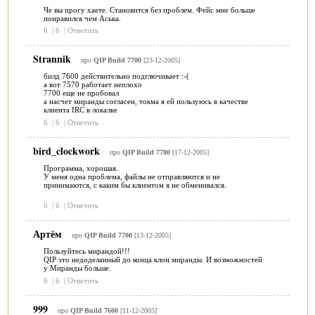
Че вы прогу хаете. Становится без проблем. Фейс мне больше
понравился чем Аська.
6
|
6
|
Ответить
Strannik
про
QIP Build 7700
[23-12-2005]
билд 7600 действительно подглючивает :-(
а вот 7570 работает неплохо
7700 еще не пробовал
а насчет миранды согласен, токма я ей пользуюсь в качестве
клиента IRC в локалке
6
|
6
|
Ответить
bird_clockwork
про
QIP Build 7700
[17-12-2005]
Программа, хорошая.
У меня одна проблема, файлы не отправляются и не
принимаются, с каким бы клиентом я не обменивался.
6
|
6
|
Ответить
Артём
про
QIP Build 7700
[13-12-2005]
Пользуйтесь мирандой!!!
QIP это недоделанный до конца клон миранды. И возможностей
у Миранды больше.
6
|
6
|
Ответить
999
про
QIP Build 7600
[11-12-2005]