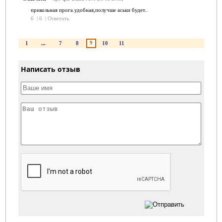
прикольная прога.удобная,получше аськи будет..
6
|
6
|
Ответить
9
1
...
7
8
10
11
Написать отзыв