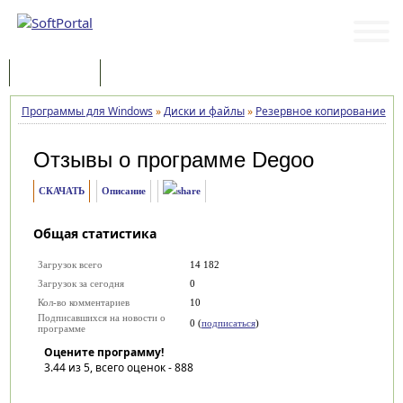
Программы
Статьи
Программы для Windows
»
Диски и файлы
»
Резервное копирование
»
Отзывы о программе
Degoo
СКАЧАТЬ
Описание
Общая статистика
Загрузок всего
14 182
Загрузок за сегодня
0
Кол-во комментариев
10
Подписавшихся на новости о
0 (
подписаться
)
программе
Оцените программу!
3.44
из 5, всего оценок -
888