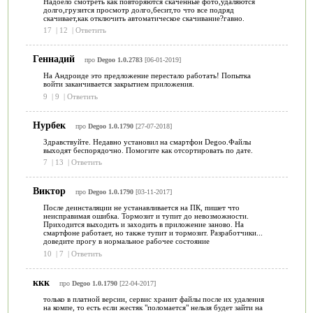
Надоело смотреть как повторяются скаченные фото,удаляются
долго,грузится просмотр долго,бесит,то что все подряд
скачивает,как отключить автоматическое скачивание?гавно.
17
|
12
|
Ответить
Геннадий
про
Degoo 1.0.2783
[06-01-2019]
На Андроиде это предложение перестало работать! Попытка
войти заканчивается закрытием приложения.
9
|
9
|
Ответить
Нурбек
про
Degoo 1.0.1790
[27-07-2018]
Здравствуйте. Недавно установил на смартфон Degoo.Файлы
выходят беспорядочно. Помогите как отсортировать по дате.
7
|
13
|
Ответить
Виктор
про
Degoo 1.0.1790
[03-11-2017]
После деинсталяции не устанавливается на ПК, пишет что
неисправимая ошибка. Тормозит и тупит до невозможности.
Приходится выходить и заходить в приложение заново. На
смартфоне работает, но также тупит и тормозит. Разработчики...
доведите прогу в нормальное рабочее состояние
10
|
7
|
Ответить
ккк
про
Degoo 1.0.1790
[22-04-2017]
только в платной версии, сервис хранит файлы после их удаления
на компе, то есть если жестяк "поломается" нельзя будет зайти на