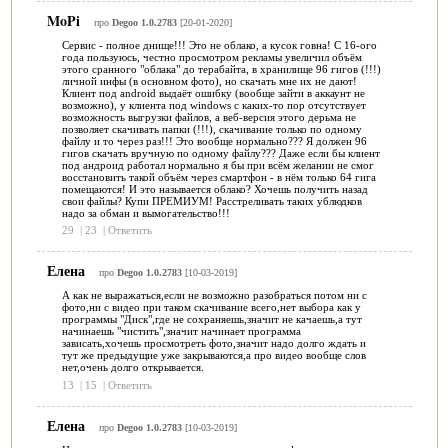
MoPi
про
Degoo 1.0.2783
[20-01-2020]
Сервис - полное днище!!! Это не облако, а кусок говна! С 16-ого
года пользуюсь, честно просмотром рекламы увеличил объём
этого сранного "облака" до терабайта, в хранилище 96 гигов (!!!)
личной инфы (в основном фото), но скачать мне их не дают!
Клиент под android выдаёт ошибку (вообще зайти в аккаунт не
возможно), у клиента под windows с каких-то пор отсутствует
возможность выгрузки файлов, а веб-версия этого дерьма не
позволяет скачивать папки (!!!), скачивание только по одному
файлу и то через раз!!! Это вообще нормально??? Я должен 96
гигов скачать вручную по одному файлу??? Даже если бы клиент
под андроид работал нормально я бы при всём желании не смог
восстановить такой объём через смартфон - в нём только 64 гига
помещаются! И это называется облако? Хочешь получить назад
свои файлы? Купи ПРЕМИУМ! Расстреливать таких ублюдков
надо за обман и вымогательство!!!
29
|
23
|
Ответить
Елена
про
Degoo 1.0.2783
[10-03-2019]
А как не выражаться,если не возможно разобраться потом ни с
фото,ни с видео при таком скачивание всего,нет выбора как у
программы "Диск",где не сохраняешь,значит не качаешь,а тут
начинаешь "чистить",значит начинает программа
зависать,хочешь просмотреть фото,значит надо долго ждать и
тут же предыдущие уже закрываются,а про видео вообще слов
нет,очень долго открывается.
13
|
15
|
Ответить
Елена
про
Degoo 1.0.2783
[10-03-2019]