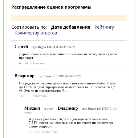
Распределение оценок программы
Сортировать по:
Дате добавления
Рейтингу
Количеству ответов
Сергей
про
Degoo 1.0.3358
[13-12-2022]
Дерьмо полное если в течении 5-6 месяцев не заходить все файлы
пропадут
6
|
14
|
Ответить
Владимир
про
Degoo 1.0.2783
[09-03-2020]
Посредством рекламы днями и ночами увеличивал объём облака
до 12 тб. В один "прекрасный момент" вместо 12, появилось 7,2
тб. Это ли не издевательство!?...
10
|
11
|
Ответить
Михаил
Владимир
в ответ
про
Degoo 1.0.2783
[01-04-
2020]
А у меня уже было 16,5Тб, однажды осталось только
7,3Тб, писал им несколько раз и ни ответа ни привета по
этому вопросу.
23
|
22
|
Ответить