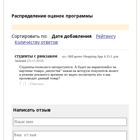
Распределение оценок программы
Сортировать по:
Дате добавления
Рейтингу
Количеству ответов
студенты с рюкзаком
про
AliExpress Shopping App 6.13.1 для
Android
[25-11-2019]
Студенты-технологи интересуются: А будет на маркетплейсе на
картинке товара „кнопочка“ нажав на которую покупатель может
в режиме реального времени по видео посмотреть кто и как
производит данный товар?
7
|
7
|
Ответить
Написать отзыв