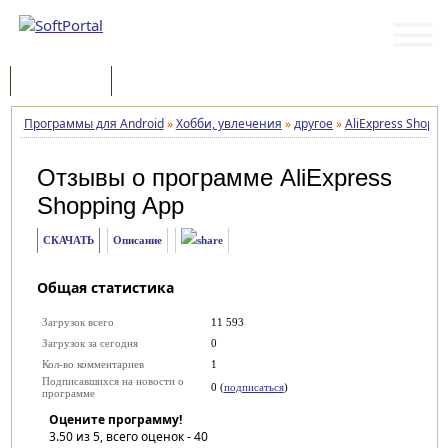
Программы
Статьи
Программы для Android
»
Хобби, увлечения
»
другое
»
AliExpress Shoppi
Отзывы о программе
AliExpress
Shopping App
СКАЧАТЬ
Описание
Общая статистика
Загрузок всего
11 593
Загрузок за сегодня
0
Кол-во комментариев
1
Подписавшихся на новости о
0 (
подписаться
)
программе
Оцените программу!
3.50
из 5, всего оценок -
40