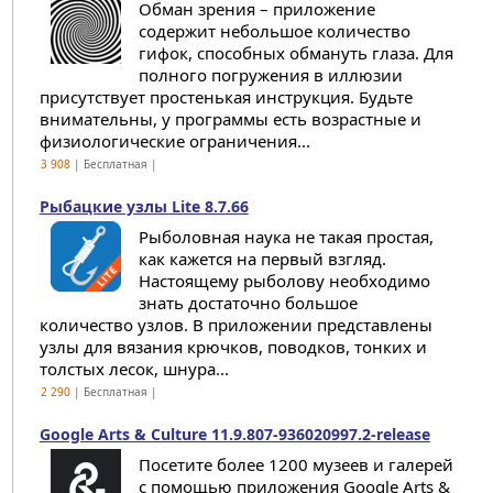
Обман зрения – приложение
содержит небольшое количество
гифок, способных обмануть глаза. Для
полного погружения в иллюзии
присутствует простенькая инструкция. Будьте
внимательны, у программы есть возрастные и
физиологические ограничения...
3 908
| Бесплатная |
Рыбацкие узлы Lite 8.7.66
Рыболовная наука не такая простая,
как кажется на первый взгляд.
Настоящему рыболову необходимо
знать достаточно большое
количество узлов. В приложении представлены
узлы для вязания крючков, поводков, тонких и
толстых лесок, шнура...
2 290
| Бесплатная |
Google Arts & Culture 11.9.807-936020997.2-release
Посетите более 1200 музеев и галерей
с помощью приложения Google Arts &