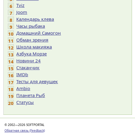
Tviz
6
Joom
7
Календарь клева
8
Часы рыбака
9
Домашний Самогон
10
Обман зрения
11
Школа макияжа
12
Азбука Морзе
13
Новини 24
14
Cтаканчик
15
IMDb
16
Тесты для девушек
17
Ambio
18
Планета Рыб
19
Статусы
20
© 2002—2026 SOFTPORTAL
Обратная связь (Feedback)