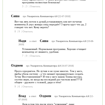
программа полностью безопасна!
3
|
3
|
Ответить
Саша
про
Ускоритель Компьютера 4.0
[22-07-2018]
Вот так лять потом и думай,устанавливать или нет почитав
комменты.А укус комара спид передаёт? 3 врача орут что да, 2
говорят что нет. Кому верить?
8
|
9
|
Ответить
Надя
Саша
в ответ
про
Ускоритель Компьютера 4.0
[19-08-
2019]
Устанавливай. Нормальная программа. Хорошо очищает
компьютер от лишнего, удобная.
7
|
9
|
Ответить
Олдмен
про
Ускоритель Компьютера 4.0
[16-07-2018]
Прога середнячок. Не лучше и не хуже многих. Тем у кого,
якобы убила систему - а что мешает предварительно создать
Точку Восстановления?! И тем у кого нашла Тонны мусора,
охотно верю, но когда вы последний раз чистили комп??? В
общем - дружите с головой, дяди и тёти!
9
|
6
|
Ответить
Влад
Олдмен
в ответ
про
Ускоритель Компьютера 4.0
[12-
07-2019]
Дело в том что после этого "ускорения", даже