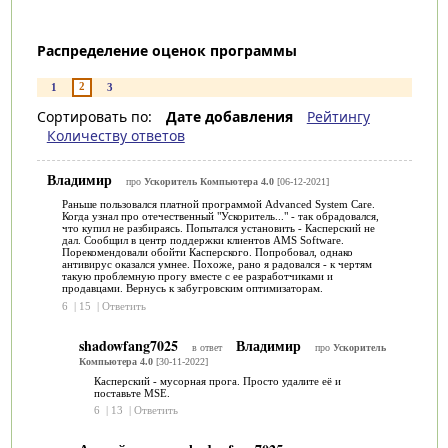
Распределение оценок программы
2
1
3
Сортировать по:
Дате добавления
Рейтингу
Количеству ответов
Владимир
про
Ускоритель Компьютера 4.0
[06-12-2021]
Раньше пользовался платной программой Advanced System Care.
Когда узнал про отечественный "Ускоритель..." - так обрадовался,
что купил не разбираясь. Попытался установить - Касперский не
дал. Сообщил в центр поддержки клиентов AMS Software.
Порекомендовали обойти Касперского. Попробовал, однако
антивирус оказался умнее. Похоже, рано я радовался - к чертям
такую проблемную прогу вместе с ее разработчиками и
продавцами. Вернусь к забугровским оптимизаторам.
6
|
15
|
Ответить
shadowfang7025
Владимир
в ответ
про
Ускоритель
Компьютера 4.0
[30-11-2022]
Касперский - мусорная прога. Просто удалите её и
поставьте MSE.
6
|
13
|
Ответить