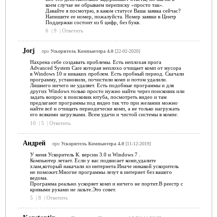
коем случае не обрываем переписку «просто так».
Давайте я посмотрю, в каком статусе Ваша заявка сейчас?
Напишите ее номер, пожалуйста. Номер заявки в Центр
Поддержки состоит из 6 цифр, без букв.
6
|
9
|
Ответить
Jorj
про
Ускоритель Компьютера 4.0
[22-02-2020]
Нахрена себе создавать проблемы. Есть неплохая прога
Advanced System Care которая неплохо очищает комп от мусора
в Windows 10 и никаких проблем. Есть пробный период. Скачали
программу, установили, почистили комп и потом удалили.
Лишнего ничего не удаляет. Есть подобные программы и для
других Windows только просто нужно найти через поисковик или
задать вопрос в поисковик ютуба, посмотреть видео и там
предлагают программы под видео так что при желании можно
найти всё и очищать периодически комп, а не только нагружать
его всякими загрузками. Всем удачи и чистой системы в компе.
10
|
5
|
Ответить
Андрей
про
Ускоритель Компьютера 4.0
[11-12-2019]
У меня Ускоритель К. версии 3.0 и Windows 7 .
Компьютер летает. Если у вас подвисает комп,удалите
хлам,который накачали из интернета.Иначе никакой ускоритель
не поможет.Многие программы лезут в интернет без вашего
ведома.
Программа реально ускоряет комп и ничего не портит.В реестр с
кривыми руками не лазьте.Это совет.
5
|
8
|
Ответить