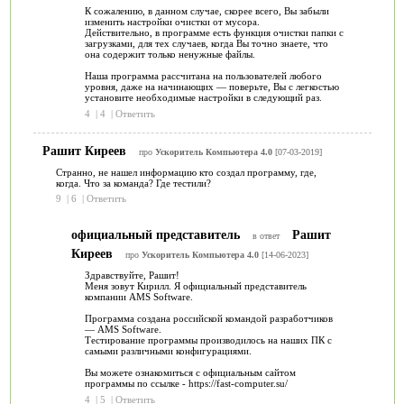
К сожалению, в данном случае, скорее всего, Вы забыли
изменить настройки очистки от мусора.
Действительно, в программе есть функция очистки папки с
загрузками, для тех случаев, когда Вы точно знаете, что
она содержит только ненужные файлы.
Наша программа рассчитана на пользователей любого
уровня, даже на начинающих — поверьте, Вы с легкостью
установите необходимые настройки в следующий раз.
4
|
4
|
Ответить
Рашит Киреев
про
Ускоритель Компьютера 4.0
[07-03-2019]
Странно, не нашел информацию кто создал программу, где,
когда. Что за команда? Где тестили?
9
|
6
|
Ответить
официальный представитель
Рашит
в ответ
Киреев
про
Ускоритель Компьютера 4.0
[14-06-2023]
Здравствуйте, Рашит!
Меня зовут Кирилл. Я официальный представитель
компании AMS Software.
Программа создана российской командой разработчиков
— AMS Software.
Тестирование программы производилось на наших ПК с
самыми различными конфигурациями.
Вы можете ознакомиться с официальным сайтом
программы по ссылке - https://fast-computer.su/
4
|
5
|
Ответить