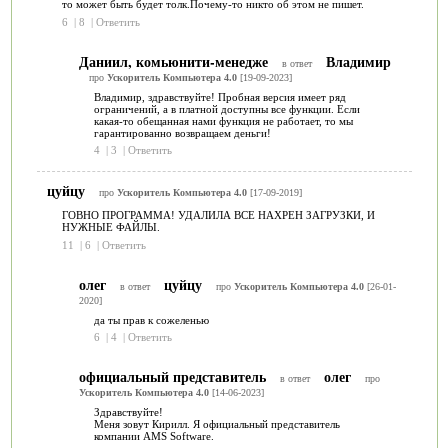
то может быть будет толк.Почему-то никто об этом не пишет.
6
|
8
|
Ответить
Даниил, комьюнити-менедже
Владимир
в ответ
про
Ускоритель Компьютера 4.0
[19-09-2023]
Владимир, здравствуйте! Пробная версия имеет ряд
ограничений, а в платной доступны все функции. Если
какая-то обещанная нами функция не работает, то мы
гарантированно возвращаем деньги!
4
|
3
|
Ответить
цуйцу
про
Ускоритель Компьютера 4.0
[17-09-2019]
ГОВНО ПРОГРАММА! УДАЛИЛА ВСЕ НАХРЕН ЗАГРУЗКИ, И
НУЖНЫЕ ФАЙЛЫ.
11
|
6
|
Ответить
олег
цуйцу
в ответ
про
Ускоритель Компьютера 4.0
[26-01-
2020]
да ты прав к сожеленью
6
|
4
|
Ответить
официальный представитель
олег
в ответ
про
Ускоритель Компьютера 4.0
[14-06-2023]
Здравствуйте!
Меня зовут Кирилл. Я официальный представитель
компании AMS Software.