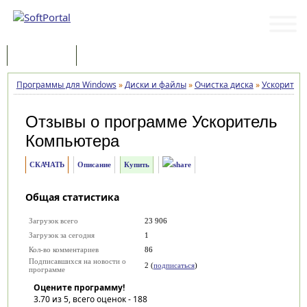
Программы
Статьи
Программы для Windows
»
Диски и файлы
»
Очистка диска
»
Ускорител
Отзывы о программе
Ускоритель
Компьютера
СКАЧАТЬ
Описание
Купить
Общая статистика
Загрузок всего
23 906
Загрузок за сегодня
1
Кол-во комментариев
86
Подписавшихся на новости о
2 (
подписаться
)
программе
Оцените программу!
3.70
из 5, всего оценок -
188