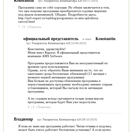
Konstantin
про
Ускоритель Компьютера 4.0
[04-11-2019]
Программа сама по себе хорошая. Но обман заключается в том,
что при покупке программы приобретается годовая лицензия
под видом пожизненной. Обидно. Подробности здесь:
http://surf-expert.ru/wpblog/programmy-ot-ams-sploshnoj-
razvod.html
7
|
9
|
Ответить
официальный представитель
Konstantin
в ответ
про
Ускоритель Компьютера 4.0
[14-06-2023]
Константин, здравствуйте!
Меня зовут Кирилл. Я официальный представитель
компании AMS Software.
Программа предоставляется Вам на неограниченный по
времени срок использования.
Однако, хочу обратить Ваше внимание на то, что по
окончании срока бесплатных обновлений (12 месяцев с
момента первой активации программы)
Вам больше не доступны обновления программы и
переустанавливать программу необходимо именно старым
установщиком, который Вы скачали после активации
программы.
А по ссылкам всегда скачивается только новая версия
программы, которая будет Вам уже недоступна.
4
|
4
|
Ответить
Владимир
про
Ускоритель Компьютера 4.0
[08-10-2019]
Я пока не знаю как программа работает. Читая отзывы я подумал,
может быть плохо работает бесплатная установка? А если купил