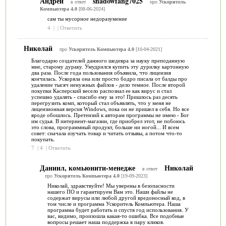
Андрей
shadowfang7025
в ответ
про
Ускоритель
Компьютера 4.0
[08-06-2024]
сам ты мусорное недоразумение
4
|
|
Ответить
Николай
про
Ускоритель Компьютера 4.0
[10-04-2021]
Благодарю создателей данного шедевра за науку преподанную
мне, старому дураку. Умудрился купить эту дурилку картонную
два раза. После года пользования объявила, что лицензия
кончилась. Ускоряла она или просто бодро писала от балды про
удаление тысяч ненужных файлов - дело темное. После второй
покупки Касперский весело распознал ее как вирус и стал
успешно удалять - спасибо ему за это! Пришлось раз десять
перегрузить комп, который стал объявлять, что у меня не
лицензионная версия Windows, пока он не пришел в себя. Но все
вроде обошлось. Претензий к авторам программы не имею - Бог
им судья. В интернент-магазин, где приобрел этот, не побоюсь
это слова, программный продукт, больше ни ногой... И всем
совет: cначала изучать товар и читать отзывы, а потом что-то
покупать.
7
|
4
|
Ответить
Даниил, комьюнити-менедже
Николай
в ответ
про
Ускоритель Компьютера 4.0
[19-09-2023]
Николай, здравствуйте! Мы уверены в безопасности
нашего ПО и гарантируем Вам это. Наши файлы не
содержат вирусы или любой другой вредоносный код, в
том числе и программа Ускоритель Компьютера. Наша
программа будет работать и спустя год использования. У
вас, видимо, произошла какая-то ошибка. Все подобные
вопросы решает наша поддержка в пару кликов.