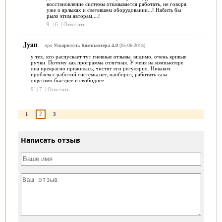
восстановление системы отказывается работать, не говоря
уже о ярлыках и слетевшем оборудовании...! Набить бы
рыло этим авторам....!
9
|
6
|
Ответить
Jyan
про
Ускоритель Компьютера 4.0
[05-06-2018]
у тех, кто распускает тут гневные отзывы, видимо, очень кривые
ручки. Потому как программа отличная. У меня на компьютере
она прекрасно прижилась, чистит его регулярно. Никаких
проблем с работой системы нет, наоборот, работать сала
ощутимо быстрее и свободнее.
9
|
7
|
Ответить
2
1
3
Написать отзыв