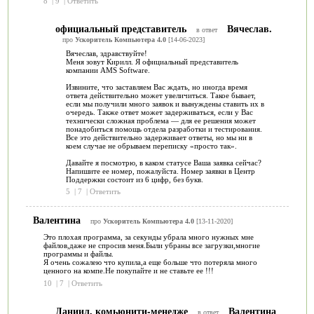
8
|
9
|
Ответить
официальный представитель
Вячеслав.
в ответ
про
Ускоритель Компьютера 4.0
[14-06-2023]
Вячеслав, здравствуйте!
Меня зовут Кирилл. Я официальный представитель
компании AMS Software.
Извините, что заставляем Вас ждать, но иногда время
ответа действительно может увеличиться. Такое бывает,
если мы получили много заявок и вынуждены ставить их в
очередь. Также ответ может задерживаться, если у Вас
технически сложная проблема — для ее решения может
понадобиться помощь отдела разработки и тестирования.
Все это действительно задерживает ответы, но мы ни в
коем случае не обрываем переписку «просто так».
Давайте я посмотрю, в каком статусе Ваша заявка сейчас?
Напишите ее номер, пожалуйста. Номер заявки в Центр
Поддержки состоит из 6 цифр, без букв.
5
|
7
|
Ответить
Валентина
про
Ускоритель Компьютера 4.0
[13-11-2020]
Это плохая программа, за секунды убрала много нужных мне
файлов,даже не спросив меня.Были убраны все загрузки,многие
программы и файлы.
Я очень сожалею что купила,а еще больше что потеряла много
ценного на компе.Не покупайте и не ставьте ее !!!
10
|
7
|
Ответить
Даниил, комьюнити-менедже
Валентина
в ответ