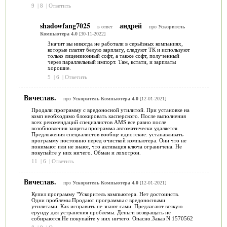
9
|
8
|
Ответить
shadowfang7025
андрей
в ответ
про
Ускоритель
Компьютера 4.0
[30-11-2022]
Значит вы никогда не работали в серьёзных компаниях,
которые платят белую зарплату, следуют ТК и используют
только лицензионный софт, а также софт, полученный
через параллельный импорт. Там, кстати, и зарплаты
хорошие.
5
|
6
|
Ответить
Вячеслав.
про
Ускоритель Компьютера 4.0
[12-01-2021]
Продали программу с вредоносной утилитой. При установке на
комп необходимо блокировать касперского. После выполнения
всех рекомендаций специалистов AMS все равно после
возобновления защиты программа автоматически удаляется.
Предложения специалистов вообще идиотские: устанавливать
программу постоянно перед очисткой компьютера. Они что не
понимают или не знают, что активация ключа ограничена. Не
покупайте у них ничего. Обман и лохотрон.
11
|
6
|
Ответить
Вячеслав.
про
Ускоритель Компьютера 4.0
[12-01-2021]
Купил программу "Ускоритель компьютера. Нет достоинств.
Одни проблемы.Продают программы с вредоносными
утилитами. Как исправить не знают сами. Предлагают всякую
ерунду для устранения проблемы. Деньги возвращать не
собираются.Не покупайте у них ничего. Опасно.Заказ N 1570562