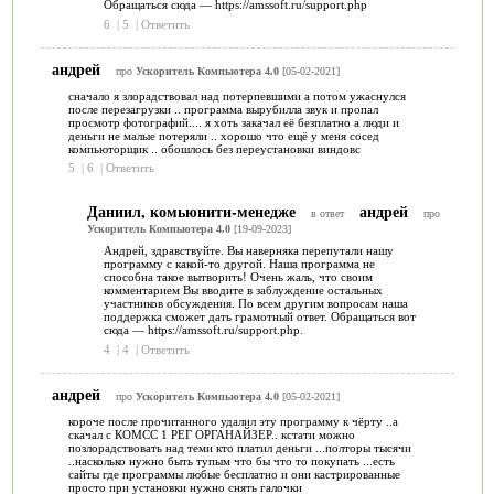
Обращаться сюда — https://amssoft.ru/support.php
6
|
5
|
Ответить
андрей
про
Ускоритель Компьютера 4.0
[05-02-2021]
сначало я злорадствовал над потерпевшими а потом ужаснулся
после перезагрузки .. программа вырубилла звук и пропал
просмотр фотографий.... я хоть закачал её безплатно а люди и
деньги не малые потеряли .. хорошо что ещё у меня сосед
компьюторщик .. обошлось без переустановки виндовс
5
|
6
|
Ответить
Даниил, комьюнити-менедже
андрей
в ответ
про
Ускоритель Компьютера 4.0
[19-09-2023]
Андрей, здравствуйте. Вы наверняка перепутали нашу
программу с какой-то другой. Наша программа не
способна такое вытворить! Очень жаль, что своим
комментарием Вы вводите в заблуждение остальных
участников обсуждения. По всем другим вопросам наша
поддержка сможет дать грамотный ответ. Обращаться вот
сюда — https://amssoft.ru/support.php.
4
|
4
|
Ответить
андрей
про
Ускоритель Компьютера 4.0
[05-02-2021]
короче после прочитанного удалил эту программу к чёрту ..а
скачал с КОМСС 1 РЕГ ОРГАНАЙЗЕР.. кстати можно
позлорадствовать над теми кто платил деньги ...полторы тысячи
..насколько нужно быть тупым что бы что то покупать ...есть
сайты где программы любые бесплатно и они кастрированные
просто при установки нужно снять галочки