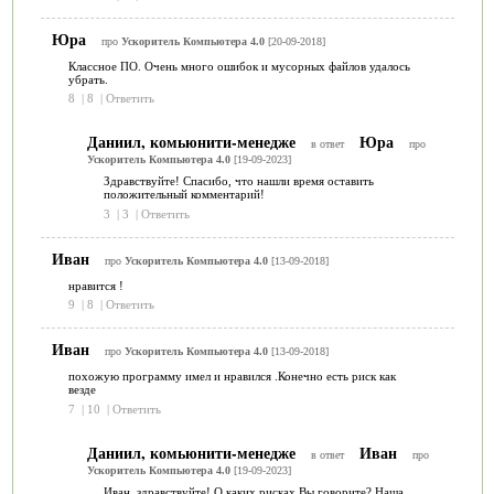
Юра
про
Ускоритель Компьютера 4.0
[20-09-2018]
Классное ПО. Очень много ошибок и мусорных файлов удалось
убрать.
8
|
8
|
Ответить
Даниил, комьюнити-менедже
Юра
в ответ
про
Ускоритель Компьютера 4.0
[19-09-2023]
Здравствуйте! Спасибо, что нашли время оставить
положительный комментарий!
3
|
3
|
Ответить
Иван
про
Ускоритель Компьютера 4.0
[13-09-2018]
нравится !
9
|
8
|
Ответить
Иван
про
Ускоритель Компьютера 4.0
[13-09-2018]
похожую программу имел и нравился .Конечно есть риск как
везде
7
|
10
|
Ответить
Даниил, комьюнити-менедже
Иван
в ответ
про
Ускоритель Компьютера 4.0
[19-09-2023]
Иван, здравствуйте! О каких рисках Вы говорите? Наша