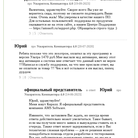
про
Ускоритель Компьютера 4.0
[19-09-2023]
Валентина, здравствуйте. Скорее всего Вы уже не
вернетесь сюда, поэтому не сможете подтвердить Ваши
слова. Очень жаль! Мы уверены в качестве нашего ПО.
Для остальных пользователей: поддержка по продуктам
оказывается не на этом сайте, а нашем Центре Поддержки
— https://amssoft.ru/support.php. Обращаться строго туда :)
3
|
5
|
Ответить
Юрий
про
Ускоритель Компьютера 4.0
[20-07-2020]
Ребята похоже что это лохотрон, оплатил за эту программу в
версии Ультра 1470 руб.Мне выслали код активации, ввожу этот
код активации а система мне отвечает что данный ключ не верен
!!!Написал в службу поддержки, на что мне прислали ответ, вы
не оплатили за товар !!! Чек и всё остальное я им выслал, пипец
дурдом.
9
|
8
|
Ответить
официальный представитель
Юрий
в ответ
про
Ускоритель Компьютера 4.0
[14-06-2023]
Юрий, здравствуйте!
Меня зовут Кирилл. Я официальный представитель
компании AMS Software.
Извините, что заставляем Вас ждать, но иногда время
ответа действительно может увеличиться. Такое бывает,
если мы получили много заявок и вынуждены ставить их в
очередь. Также ответ может задерживаться, если у Вас
технически сложная проблема — для ее решения может
понадобиться помощь отдела разработки и тестирования.
Все это действительно задерживает ответы, но мы ни в