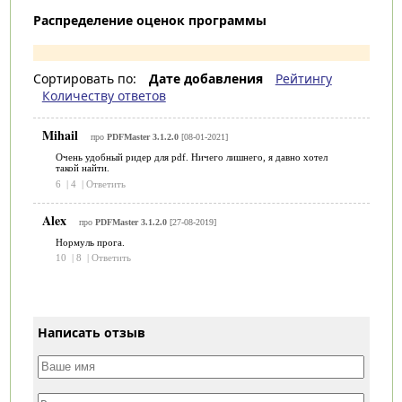
Распределение оценок программы
Сортировать по:
Дате добавления
Рейтингу
Количеству ответов
Mihail
про
PDFMaster 3.1.2.0
[08-01-2021]
Очень удобный ридер для pdf. Ничего лишнего, я давно хотел
такой найти.
6
|
4
|
Ответить
Alex
про
PDFMaster 3.1.2.0
[27-08-2019]
Нормуль прога.
10
|
8
|
Ответить
Написать отзыв