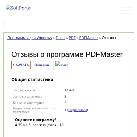
Программы
Статьи
Программы для Windows
»
Текст
»
PDF
»
PDFMaster
»
Отзывы
Отзывы о программе
PDFMaster
СКАЧАТЬ
Описание
Общая статистика
Загрузок всего
13 424
Загрузок за сегодня
2
Кол-во комментариев
2
Подписавшихся на новости о
1 (
подписаться
)
программе
Оцените программу!
4.39
из 5, всего оценок -
18